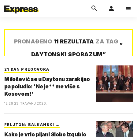
PRONAĐENO
11 REZULTATA
ZA TAG
„
DAYTONSKI SPORAZUM
”
21 DAN PREGOVORA
Milošević se u Daytonu zarakijao
pa poludio: 'Ne je** me više s
Kosovom!'
12:26 23. TRAVANJ 2026.
FELJTON: BALKANSKI …
Kako je vrlo pijani Slobo izgubio