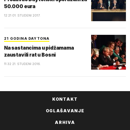
50.000 eura
12:21 01. STUDENI 2017.
21 GODINA DAYTONA
Na sastancima u pidžamama
zaustavili rat u Bosni
11:32 21. STUDENI 2016.
KONTAKT
OGLAŠAVANJE
ARHIVA