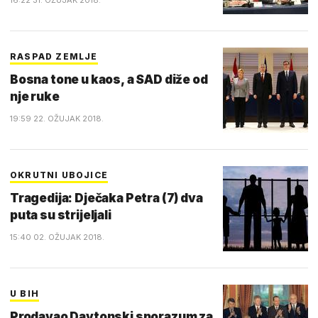
16:22 31. OŽUJAK 2018.
RASPAD ZEMLJE
Bosna tone u kaos, a SAD diže od
nje ruke
19:59 22. OŽUJAK 2018.
OKRUTNI UBOJICE
Tragedija: Dječaka Petra (7) dva
puta su strijeljali
15:40 02. OŽUJAK 2018.
U BIH
Prodavao Daytonski sporazum za