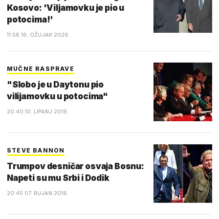
Kosovo: 'Viljamovku je pio u
potocima!'
11:56 16. OŽUJAK 2026.
MUČNE RASPRAVE
"Slobo je u Daytonu pio
vilijamovku u potocima"
20:40 10. LIPANJ 2019.
STEVE BANNON
Trumpov desničar osvaja Bosnu:
Napeti su mu Srbi i Dodik
20:45 07. RUJAN 2018.