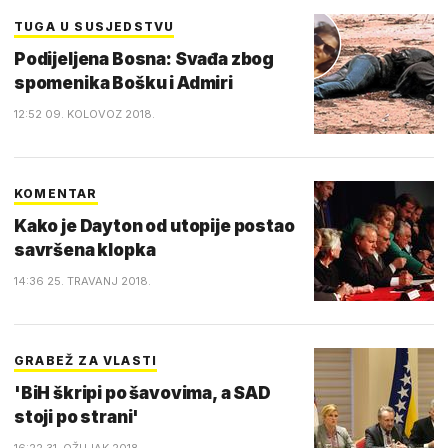
TUGA U SUSJEDSTVU
Podijeljena Bosna: Svađa zbog
spomenika Bošku i Admiri
12:52 09. KOLOVOZ 2018.
KOMENTAR
Kako je Dayton od utopije postao
savršena klopka
14:36 25. TRAVANJ 2018.
GRABEŽ ZA VLASTI
'BiH škripi po šavovima, a SAD
stoji po strani'