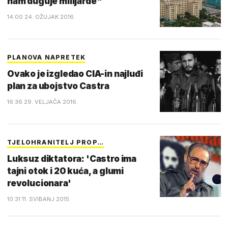
nam duguje milijarde"
14:00 24. OŽUJAK 2016.
PLANOVA NAPRETEK
Ovako je izgledao CIA-in najluđi
plan za ubojstvo Castra
16:36 29. VELJAČA 2016.
TJELOHRANITELJ PROP…
Luksuz diktatora: 'Castro ima
tajni otok i 20 kuća, a glumi
revolucionara'
10:31 11. SVIBANJ 2015.