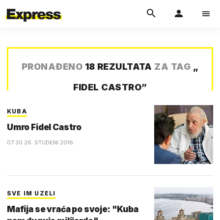
PRONAĐENO
18 REZULTATA
ZA TAG
„
FIDEL CASTRO
”
KUBA
Umro Fidel Castro
07:30 26. STUDENI 2016.
SVE IM UZELI
Mafija se vraća po svoje: "Kuba