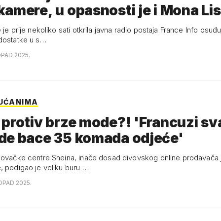
amere, u opasnosti je i Mona L
 je prije nekoliko sati otkrila javna radio postaja France Info osuđ
dostatke u s…
OPAD 2025.
DUĆANIMA
protiv brze mode?! 'Francuzi sv
de bace 35 komada odjeće'
govačke centre Sheina, inače dosad divovskog online prodavača j
, podigao je veliku buru …
TOPAD 2025.