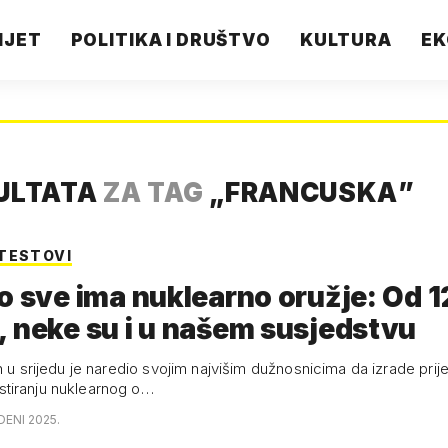
IJET
POLITIKA I DRUŠTVO
KULTURA
EK
ULTATA
ZA TAG
„
FRANCUSKA
”
TESTOVI
o sve ima nuklearno oružje: Od 
 neke su i u našem susjedstvu
n u srijedu je naredio svojim najvišim dužnosnicima da izrade prij
tiranju nuklearnog o…
DENI 2025.