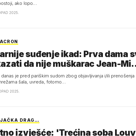
postoji, ako lopo…
OPAD 2025.
MACRON
arnije suđenje ikad: Prva dama 
kazati da nije muškarac Jean-Mi
danas je pred pariškim sudom zbog objavljivanja i/ili prenošenja
mrežama šala, uvreda, fotomo…
TOPAD 2025.
LJAČKA DRAG…
no izvješće: 'Trećina soba Louv