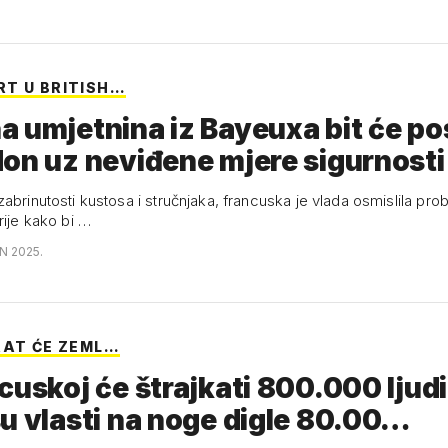
T U BRITISH…
 umjetnina iz Bayeuxa bit će po
on uz neviđene mjere sigurnosti
abrinutosti kustosa i stručnjaka, francuska je vlada osmislila prob
rije kako bi …
N 2025.
RAT ĆE ZEML…
cuskoj će štrajkati 800.000 ljud
u vlasti na noge digle 80.00…