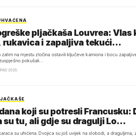
UHVAĆENA
greške pljačkaša Louvrea: Vlas 
, rukavica i zapaljiva tekući…
 zatim na mjestu zločina ostavili ključeve kamiona i bocu zapaljiv
zuspješno pokušali…
OPAD 2025.
LJAČKAŠE
ana koji su potresli Francusku:
 su tu, ali gdje su dragulji Lo…
araca su uhićena. Dvojica su još uvijek na slobodi, a draguljima,