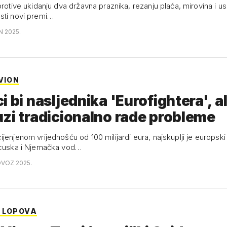
protive ukidanju dva državna praznika, rezanju plaća, mirovina i us
sti novi premi…
N 2025.
VION
i bi nasljednika 'Eurofightera', al
zi tradicionalno rade probleme
jenjenom vrijednošću od 100 milijardi eura, najskuplji je europski 
ncuska i Njemačka vod…
OVOZ 2025.
 LOPOVA