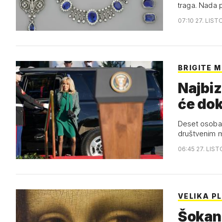
traga. Nada 
07:10 27. LIST
BRIGITE 
Najbiz
će do
Deset osoba 
društvenim 
06:45 27. LIS
VELIKA P
Šokant