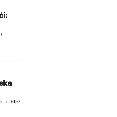
ći:
 i
uska bilježi