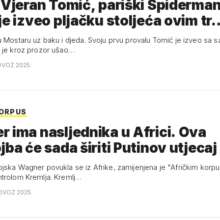
 Vjeran Tomić, pariški Spiderma
je izveo pljačku stoljeća ovim tr
u Mostaru uz baku i djeda. Svoju prvu provalu Tomić je izveo sa 
 je kroz prozor ušao…
OVOZ 2025.
KORPUS
 ima nasljednika u Africi. Ova
jba će sada širiti Putinov utjecaj
jska Wagner povukla se iz Afrike, zamijenjena je "Afričkim kor
trolom Kremlja. Kremlj…
OVOZ 2025.