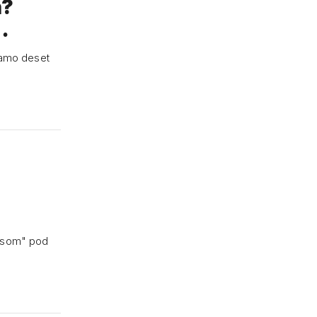
n?
…
samo deset
pusom" pod