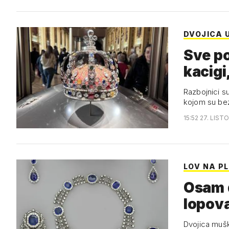
DVOJICA 
Sve po
kacigi
Razbojnici su
kojom su be
15:52 27. LIST
LOV NA P
Osam d
lopova
Dvojica mušk