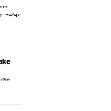
is…
uje "značajne
ake
eftine