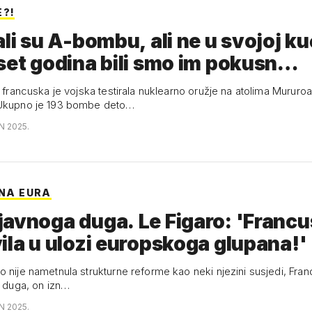
E?!
ali su A-bombu, ali ne u svojoj ku
set godina bili smo im pokusn…
a francuska je vojska testirala nuklearno oružje na atolima Mururoa
 Ukupno je 193 bombe deto…
N 2025.
UNA EURA
noga duga. Le Figaro: 'Francuska
ila u ulozi europskoga glupana!'
 nije nametnula strukturne reforme kao neki njezini susjedi, Franc
t duga, on izn…
N 2025.