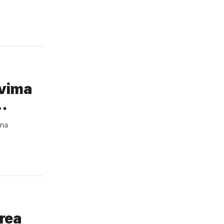
svima
…
 na
rea