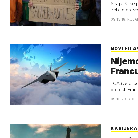
Štrajkaši se 
trebao prove
09:13 18. RUJA
NOVI EU A
Nijemc
Francu
FCAS, s proci
projekt. Fra
09:13 29. KOL
KARIJERA