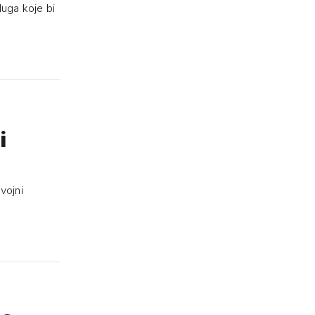
luga koje bi
i
vojni