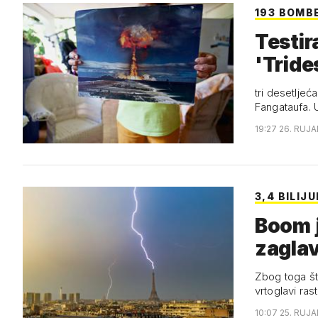
193 BOMB
Testir
'Tride
tri desetljeć
Fangataufa.
19:27 26. RUJA
3,4 BILIJ
Boom jav
zaglav
Zbog toga što
vrtoglavi ras
10:07 25. RUJA