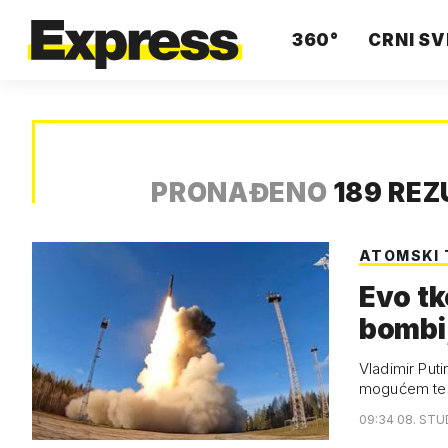
360°
CRNI SV
PRONAĐENO
189 REZ
ATOMSKI 
Evo tk
bombi,
Vladimir Puti
mogućem tes
09:34 08. STU