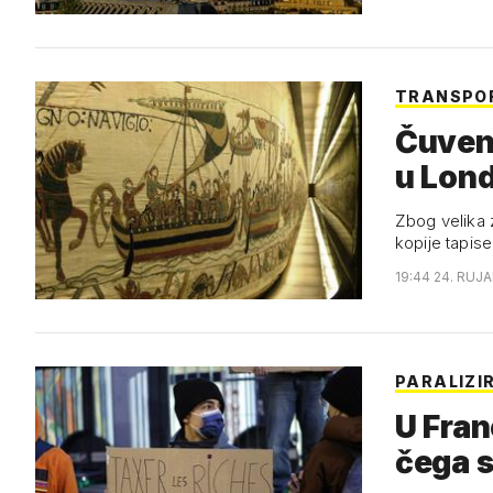
TRANSPOR
Čuvena
u Lond
Zbog velika z
kopije tapise
19:44 24. RUJA
PARALIZI
U Fran
čega s