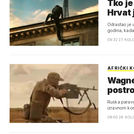
Tko je
Hrvat 
Odrastao je 
godina, kada
09:32 27. KOL
AFRIČKI 
Wagner
postro
Ruska paravo
izravnom kon
08:00 26. KOL