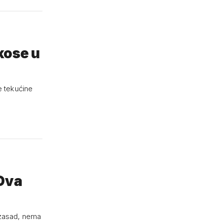
kose u
e tekućine
 Dva
 zasad, nema