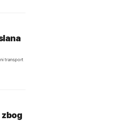
slana
ni transport
i zbog