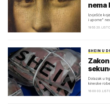
nema k
Izvješće koje
i uporne" ne
19:55 20. LIST
SHEIN U 
Zakon 
sekun
Dolazak u tr
kineske robe
16:00 03. LIS