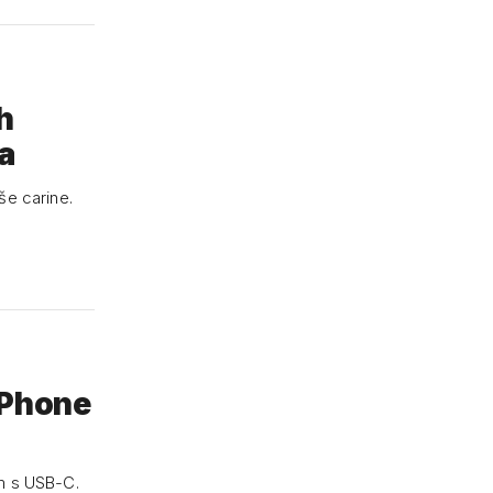
h
a
še carine.
iPhone
im s USB-C.