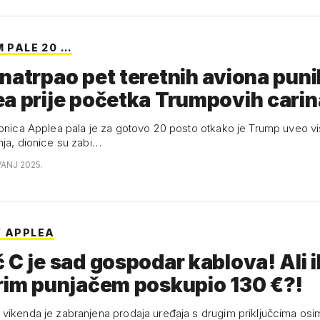
M PALE 20 …
natrpao pet teretnih aviona puni
a prije početka Trumpovih carin
ionica Applea pala je za gotovo 20 posto otkako je Trump uveo vi
nja, dionice su zabi…
VANJ 2025.
V APPLEA
 C je sad gospodar kablova! Ali 
rim punjačem poskupio 130 €?!
vikenda je zabranjena prodaja uređaja s drugim priključcima os