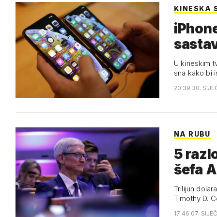
KINESKA 
iPhone
sastav
U kineskim t
sna kako bi i
20:39 30. SIJE
NA RUBU
5 razl
šefa 
Trilijun dola
Timothy D. C
17:46 07. SIJE