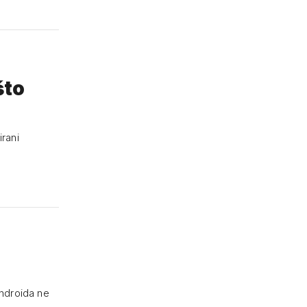
što
irani
Androida ne