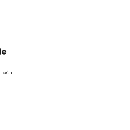
le
i način