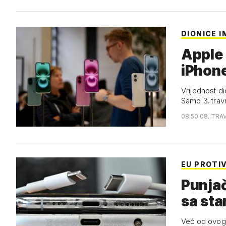
DIONICE I
Apple 
iPhone
Vrijednost d
Samo 3. trav
08:50 08. TRA
EU PROTI
Punjač
sa sta
Već od ovog 