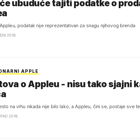
će ubuduće tajiti podatke o prod
ea
Appleu, podatak nije reprezentativan za snagu njihovog brenda
ENI 2018.
ONARNI APPLE
tova o Appleu - nisu tako sjajni 
ča
sto na vrhu nikada nije bilo lako, a Appleu, čini se, postaje sve t
OPAD 2018.