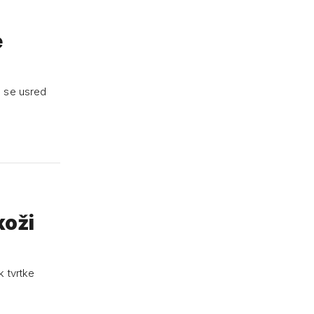
e
e se usred
koži
k tvrtke