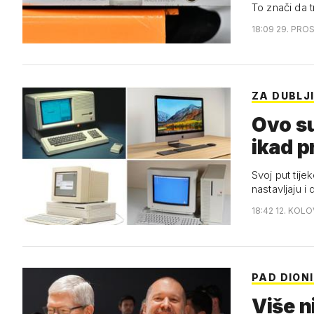
To znači da 
18:09 29. PRO
ZA DUBLJ
Ovo su
ikad p
Svoj put tije
nastavljaju i 
18:42 12. KOL
PAD DION
Više n