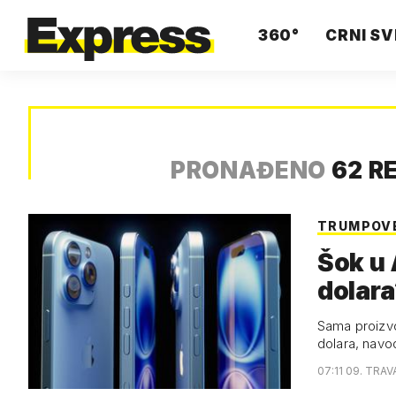
360°
CRNI SV
PRONAĐENO
62 R
TRUMPOVE
Šok u 
dolara
Sama proizvo
dolara, navo
07:11 09. TRAV