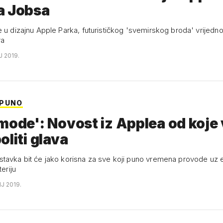
a Jobsa
e u dizajnu Apple Parka, futurističkog 'svemirskog broda' vrijedn
ra
J 2019.
 PUNO
mode': Novost iz Applea od koje
oliti glava
tavka bit će jako korisna za sve koji puno vremena provode uz e
teriju
NJ 2019.