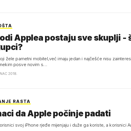
OŠTA
odi Applea postaju sve skuplji - 
kupci?
koji žele pametni mobitel,već imaju jedan i najčešće nisu zainteres
a nekim posve novim s…
INAC 2018.
ANJE RASTA
naci da Apple počinje padati
risnici svoj iPhone rjeđe mijenjaju i duže ga koriste, a korisnici 