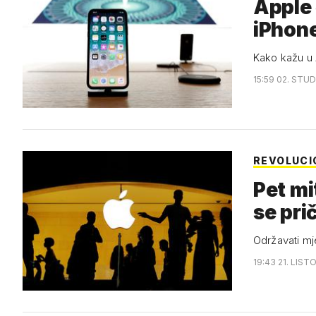
Apple 
iPhon
Kako kažu u 
15:59 02. STUD
REVOLUCI
Pet mi
se pri
Održavati mje
19:43 21. LIST