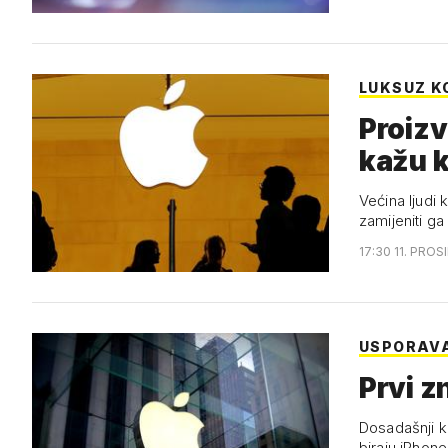
LUKSUZ K
Proizv
kažu 
Većina ljudi 
zamijeniti g
17:30 11. PROS
USPORAV
Prvi z
Dosadašnji ko
biraju iPhone