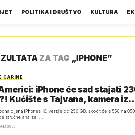
IJET
POLITIKA I DRUŠTVO
KULTURA
EK
EZULTATA
ZA TAG
„
IPHONE
”
 CARINE
Americi: iPhone će sad stajati 2
?! Kućište s Tajvana, kamera iz
dna cijena iPhonea 16, verzije od 256 GB, skočit će s 550 na 85
de stručne analize. …
ANJ 2025.