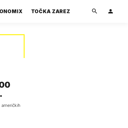
ONOMIX
TOČKA ZAREZ
300
…
0 američkih