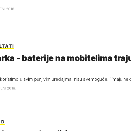
ENI 2018.
LTATI
arka - baterije na mobitelima traj
 koristimo u svim punjivim uređajima, nisu svemoguće, i imaju nek
ENI 2018.
ND