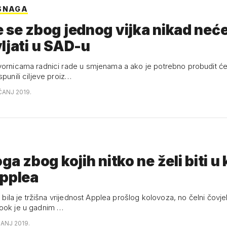
SNAGA
 se zbog jednog vijka nikad neć
ljati u SAD-u
vornicama radnici rade u smjenama a ako je potrebno probudit ć
spunili ciljeve proiz…
ČANJ 2019.
oga zbog kojih nitko ne želi biti u 
Applea
ra bila je tržišna vrijednost Applea prošlog kolovoza, no čelni čovje
ook je u gadnim …
ČANJ 2019.