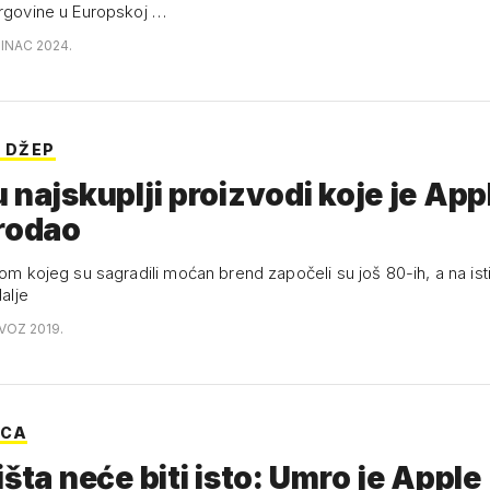
trgovine u Europskoj …
SINAC 2024.
I DŽEP
 najskuplji proizvodi koje je App
rodao
kom kojeg su sagradili moćan brend započeli su još 80-ih, a na ist
dalje
OVOZ 2019.
ICA
išta neće biti isto: Umro je Apple