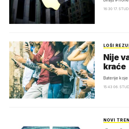
16:30 17. STUD
LOŠI REZU
Nije v
kraće
Baterije koje
15:43 06. STUD
NOVI TRE