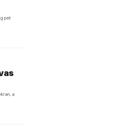
og pet
 vas
kran, a