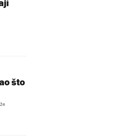
aji
kao što
eže