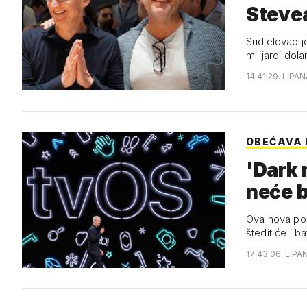
Steve
Sudjelovao j
milijardi dola
14:41 29. LIPAN
OBEĆAVA
'Dark 
neće b
Ova nova pos
štedit će i ba
17:43 06. LIPA