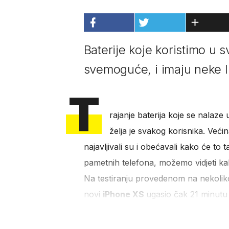
Baterije koje koristimo u 
svemoguće, i imaju neke l
T
rajanje baterija koje se nalaze
želja je svakog korisnika. Veći
najavljivali su i obećavali kako će to
pametnih telefona, možemo vidjeti ka
Na testiranju provedenom na nekoliko
novi
iPhone XS
ugasio čak 21 minutu r