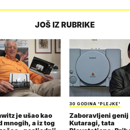
JOŠ IZ RUBRIKE
30 GODINA 'PLEJKE'
witz je ušao kao
Zaboravljeni genij
d mnogih, a iz tog
Kutaragi, tata