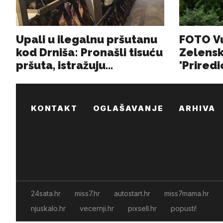
KONTAKT
OGLAŠAVANJE
ARHIVA
24sata.hr
miss7.hr
autostart.hr
miss7mama.hr
njuskalo.hr
vecernji.hr
pixsell.hr
popusti!