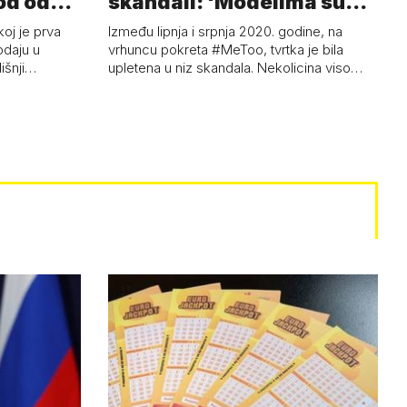
od od
skandali: 'Modelima su
ski…
s…
koj je prva
Između lipnja i srpnja 2020. godine, na
odaju u
vrhuncu pokreta #MeToo, tvrtka je bila
dišnji…
upletena u niz skandala. Nekolicina viso…