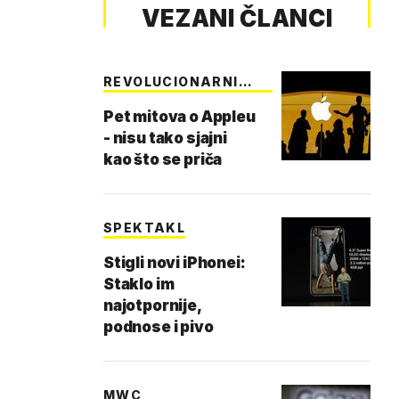
VEZANI ČLANCI
REVOLUCIONARNI
APPLE
Pet mitova o Appleu
- nisu tako sjajni
kao što se priča
SPEKTAKL
Stigli novi iPhonei:
Staklo im
najotpornije,
podnose i pivo
MWC