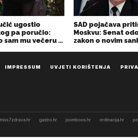
IMPRESSUM
UVJETI KORIŠTENJA
PRIV
miss7zdrava.hr
gastro.hr
joomboos.hr
ordinacija.hr
po