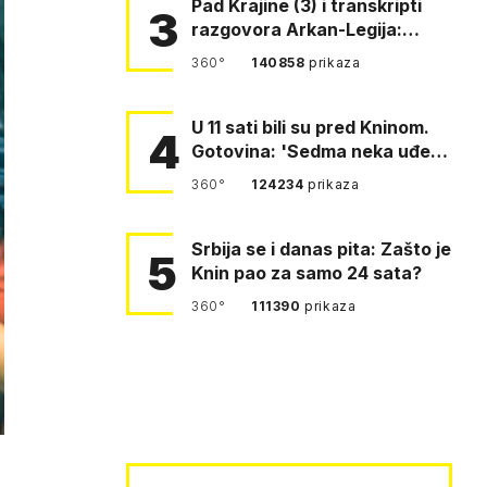
Pad Krajine (3) i transkripti
3
razgovora Arkan-Legija:
'Čujem, prelazite ustašam…
360°
140858
prikaza
U 11 sati bili su pred Kninom.
4
Gotovina: 'Sedma neka uđe,
4. gardijska neka g…
360°
124234
prikaza
Srbija se i danas pita: Zašto je
5
Knin pao za samo 24 sata?
360°
111390
prikaza