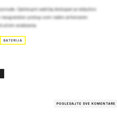
 ponude. Cjelokupni sadržaj dostupan je isključivo
e neograničen pristup svim našim arhiviranim
stručnim analizama.
BATERIJA
POGLEDAJTE SVE
KOMENTARE