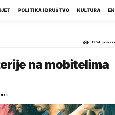
IJET
POLITIKA I DRUŠTVO
KULTURA
EK
1304
prikaz
terije na mobitelima
018.