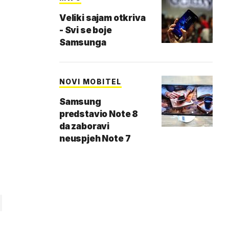
Veliki sajam otkriva
- Svi se boje
Samsunga
NOVI MOBITEL
Samsung
predstavio Note 8
da zaboravi
neuspjeh Note 7