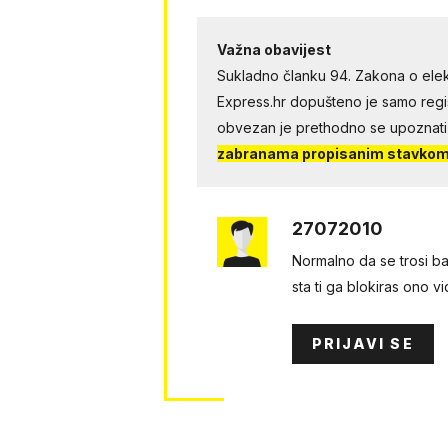
Važna obavijest
Sukladno članku 94. Zakona o elek
Express.hr dopušteno je samo regist
obvezan je prethodno se upoznati
zabranama propisanim stavkom 
27072010
Normalno da se trosi ba
sta ti ga blokiras ono vi
PRIJAVI SE