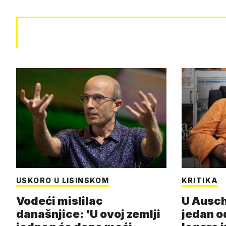
USKORO U LISINSKOM
KRITIKA
Vodeći mislilac
U Ausch
današnjice: 'U ovoj zemlji
jedan o