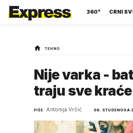
360°
CRNI SV
TEHNO
Nije varka - ba
traju sve kraće
Antonija Vrčić
PIŠE
06. STUDENOGA 2