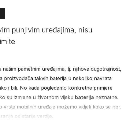
svim punjivim uređajima, nisu
imite
 u našim pametnim uređajima, tj. njihova dugotrajnost,
na proizvođača takvih baterija u nekoliko navrata
 tako i biti. No kada pogledamo konkretne primjere
ko su izmjene u životnom vijeku
baterija
neznatne.
 vrsta mobilnih uređaja možemo vidjeti kako se npr.
anije od starije verzije.