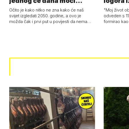
jednog će dana moći
logora i
razviti i superl…
Očito je kako nitko ne zna kako će naš
"Moj život ob
svijet izgledati 2050. godine, a ovo je
odveden s 11
možda čak i prvi put u povijesti da nema…
formirao kao