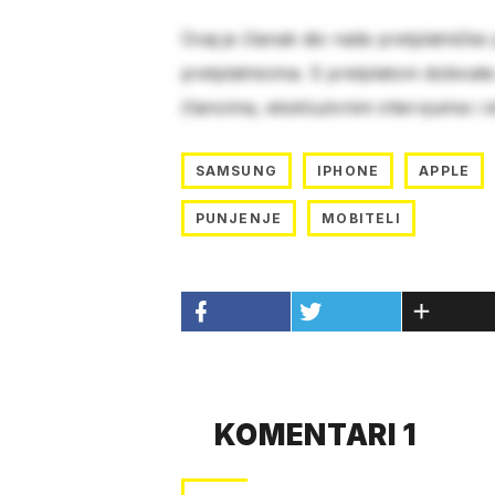
Ovaj je članak dio naše pretplatničke
pretplatnicima. S pretplatom dobivat
člancima, ekskluzivnim intervjuima i 
SAMSUNG
IPHONE
APPLE
PUNJENJE
MOBITELI
KOMENTARI 1