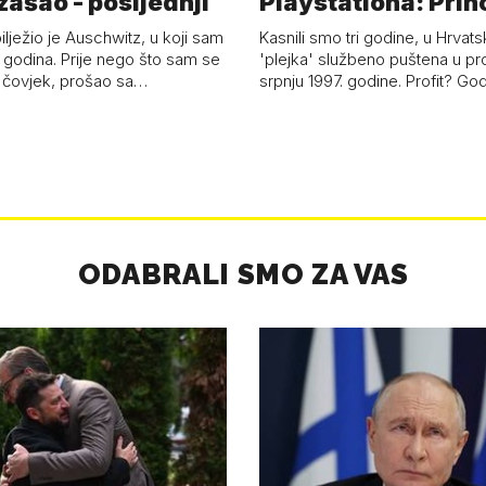
zašao - posljednji
Playstationa: Prih
'plejke' kao hrvat
ilježio je Auschwitz, u koji sam
Kasnili smo tri godine, u Hrvats
 godina. Prije nego što sam se
'plejka' službeno puštena u pr
 čovjek, prošao sa…
srpnju 1997. godine. Profit? Go