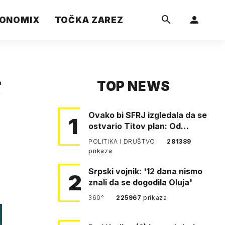
ONOMIX
TOČKA ZAREZ
TOP NEWS
a
Ovako bi SFRJ izgledala da se
1
ostvario Titov plan: Od
Klagenfurta do Istanbula!
POLITIKA I DRUŠTVO
281389
prikaza
Srpski vojnik: '12 dana nismo
2
znali da se dogodila Oluja'
360°
225967
prikaza