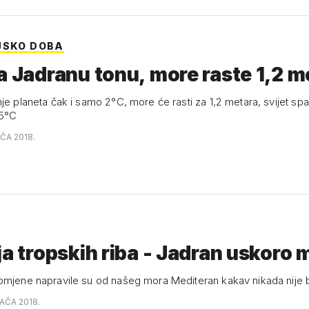
JSKO DOBA
a Jadranu tonu, more raste 1,2 m
ta čak i samo 2°C, more će rasti za 1,2 metara, svijet spašava samo
,5°C
AČA 2018.
ja tropskih riba - Jadran uskoro 
omjene napravile su od našeg mora Mediteran kakav nikada nije 
JAČA 2018.