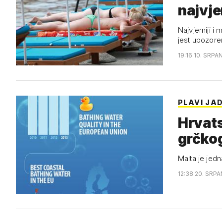
najvje
Najvjerniji i
jest upozore
19:16 10. SRPA
PLAVI JA
Hrvats
grčko
Malta je jed
12:38 20. SRPA