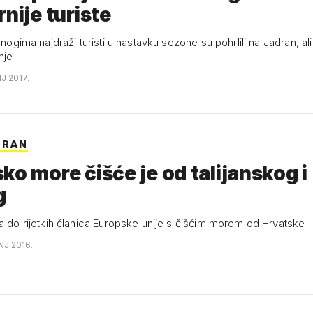
rnije turiste
 mnogima najdraži turisti u nastavku sezone su pohrlili na Jadran, al
nje
NJ 2017.
DRAN
ko more čišće je od talijanskog i
g
na do rijetkih članica Europske unije s čišćim morem od Hrvatske
NJ 2016.