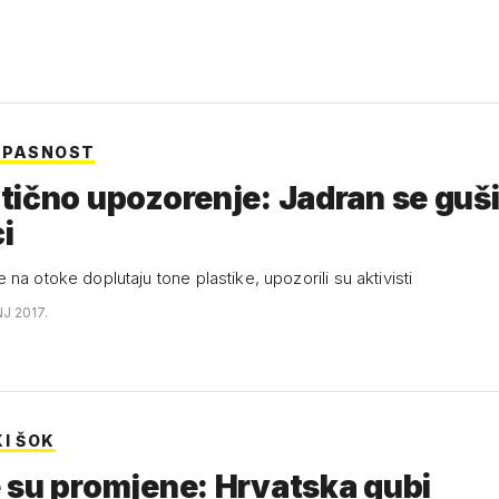
OPASNOST
ično upozorenje: Jadran se guši
ci
na otoke doplutaju tone plastike, upozorili su aktivisti
NJ 2017.
KI ŠOK
 su promjene: Hrvatska gubi