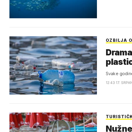
OZBILJA 
Dramat
plasti
Svake godine 
12:43 17. SRPA
TURISTIČ
Nužne