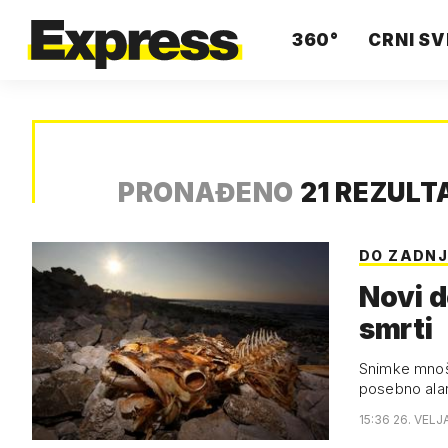
360°
CRNI SV
PRONAĐENO
21 REZULT
DO ZADNJ
Novi d
smrti
Snimke mnošt
posebno ala
15:36 26. VELJ