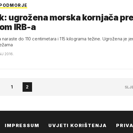
 PODMORJE
k: ugrožena morska kornjača pr
om IRB-a
 naraste do 110 centimetara i 115 kilograma težine. Ugrožena je je
režama
NJ 2016.
1
2
SLJ
IMPRESSUM
UVJETI KORIŠTENJA
PRIV