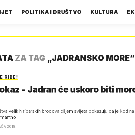
IJET
POLITIKA I DRUŠTVO
KULTURA
EK
ATA
ZA TAG
„
JADRANSKO MORE
”
E RIBE!
okaz - Jadran će uskoro biti mor
va velikih ribarskih brodova diljem svijeta pokazuju da je kod na
rmantno
AČA 2018.