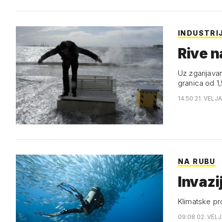
INDUSTRI
Rive n
Uz zgarijavanje plane
granica od 1
14:50 21. VELJ
NA RUBU
Invazi
Klimatske pr
09:08 02. VEL