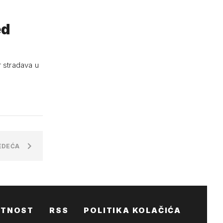
ed
r stradava u
EDEĆA
ATNOST
RSS
POLITIKA KOLAČIĆA