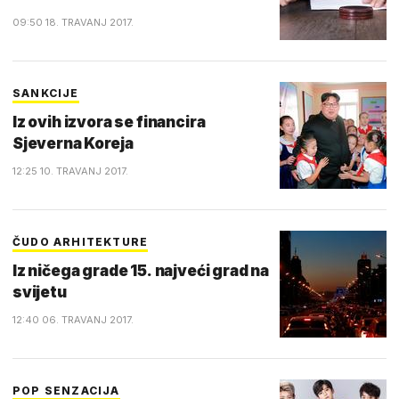
09:50 18. TRAVANJ 2017.
SANKCIJE
Iz ovih izvora se financira
Sjeverna Koreja
12:25 10. TRAVANJ 2017.
ČUDO ARHITEKTURE
Iz ničega grade 15. najveći grad na
svijetu
12:40 06. TRAVANJ 2017.
POP SENZACIJA