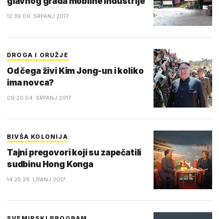
glavnog grada mobilne industrije
12:39 09. SRPANJ 2017.
DROGA I ORUŽJE
Od čega živi Kim Jong-un i koliko
ima novca?
09:20 04. SRPANJ 2017.
BIVŠA KOLONIJA
Tajni pregovori koji su zapečatili
sudbinu Hong Konga
14:25 26. LIPANJ 2017.
SVEMIRSKI PROGRAM