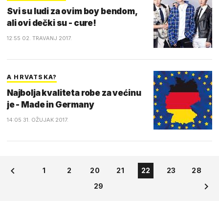
Svi su ludi za ovim boy bendom,
ali ovi dečki su - cure!
12:55 02. TRAVANJ 2017.
A HRVATSKA?
Najbolja kvaliteta robe za većinu
je - Made in Germany
14:05 31. OŽUJAK 2017.
1
2
20
21
22
23
28
29