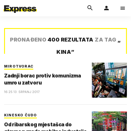
PRONAĐENO
400 REZULTATA
ZA TAG
„
KINA
”
MIROTVORAC
Zadnji borac protiv komunizma
umro u zatvoru
16:25 13. SRPANJ 2017.
KINESKO ČUDO
Od ribarskog mjestašca do