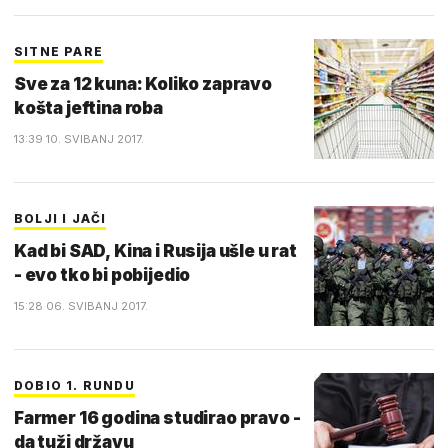
SITNE PARE
Sve za 12 kuna: Koliko zapravo
košta jeftina roba
13:39 10. SVIBANJ 2017.
BOLJI I JAČI
Kad bi SAD, Kina i Rusija ušle u rat
- evo tko bi pobijedio
15:28 06. SVIBANJ 2017.
DOBIO 1. RUNDU
Farmer 16 godina studirao pravo -
da tuži državu