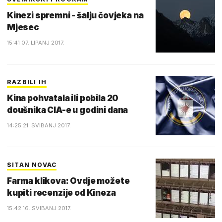
Kinezi spremni - šalju čovjeka na
Mjesec
15:41 07. LIPANJ 2017.
RAZBILI IH
Kina pohvatala ili pobila 20
doušnika CIA-e u godini dana
14:25 21. SVIBANJ 2017.
SITAN NOVAC
Farma klikova: Ovdje možete
kupiti recenzije od Kineza
15:42 16. SVIBANJ 2017.