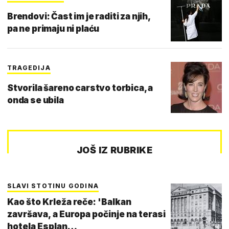
Brendovi: Čast im je raditi za njih,
pa ne primaju ni plaću
TRAGEDIJA
Stvorila šareno carstvo torbica, a
onda se ubila
JOŠ IZ RUBRIKE
SLAVI STOTINU GODINA
Kao što Krleža reče: 'Balkan
završava, a Europa počinje na terasi
hotela Esplan…