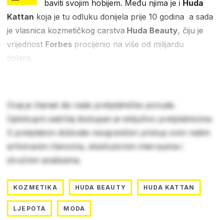
baviti svojim hobijem. Među njima je i
Huda
Kattan
koja je tu odluku donijela prije 10 godina a sada
je vlasnica kozmetičkog carstva
Huda Beauty
, čiju je
vrijednost
Forbes
procijenio na više od milijardu
dolara.
Ovaj je članak dio naše pretplatničke ponude.
Cjelokupni sadržaj dostupan je isključivo pretplatnicima.
S pretplatom dobivate neograničen pristup svim našim
arhiviranim člancima, ekskluzivnim intervjuima i
stručnim analizama.
KOZMETIKA
HUDA BEAUTY
HUDA KATTAN
LJEPOTA
MODA