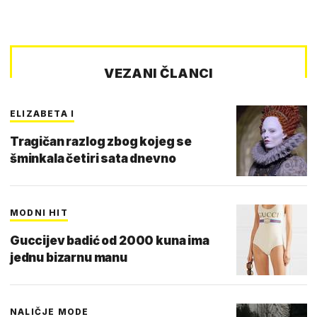
VEZANI ČLANCI
ELIZABETA I
Tragičan razlog zbog kojeg se
šminkala četiri sata dnevno
MODNI HIT
Guccijev badić od 2000 kuna ima
jednu bizarnu manu
NALIČJE MODE