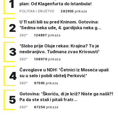
1
plan: Od Klagenfurta do Istanbula!
POLITIKA I DRUŠTVO
282955
prikaza
U 11 sati bili su pred Kninom. Gotovina:
2
'Sedma neka uđe, 4. gardijska neka g…
360°
124897
prikaza
'Slobo prije Oluje rekao: Krajina? To je
3
neobranjivo. Tuđmana zvao Krivousti'
360°
108976
prikaza
Čavoglave u NDH: 'Četnici iz Moseća upali
4
su u selo i pobili obitelj Perković'
360°
97595
prikaza
Gotovina: 'Škoriću, di je križ? Niste ga našli?!
5
Pa da ste stali i pitali fratr…
360°
67254
prikaza