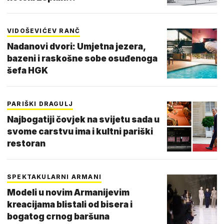
VIDOŠEVIĆEV RANČ
Nadanovi dvori: Umjetna jezera,
bazeni i raskošne sobe osuđenoga
šefa HGK
PARIŠKI DRAGULJ
Najbogatiji čovjek na svijetu sada u
svome carstvu ima i kultni pariški
restoran
SPEKTAKULARNI ARMANI
Modeli u novim Armanijevim
kreacijama blistali od bisera i
bogatog crnog baršuna