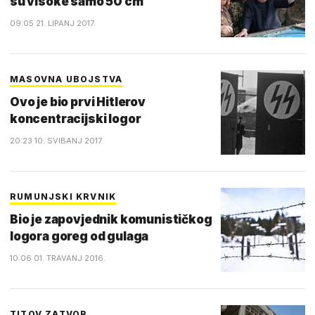
su visoke samo 50 cm
09:05 21. LIPANJ 2017.
MASOVNA UBOJSTVA
Ovo je bio prvi Hitlerov
koncentracijski logor
20:23 10. SVIBANJ 2017.
RUMUNJSKI KRVNIK
Bio je zapovjednik komunističkog
logora goreg od gulaga
10:06 01. TRAVANJ 2016.
TITOV ZATVOR