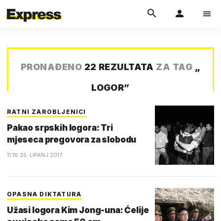
PRONAĐENO
22 REZULTATA
ZA TAG
„
LOGOR
”
RATNI ZAROBLJENICI
Pakao srpskih logora: Tri
mjeseca pregovora za slobodu
11:16 25. LIPANJ 2017.
OPASNA DIKTATURA
Užasi logora Kim Jong-una: Ćelije