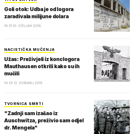
Goli otok: Udba je od logora
zarađivala milijune dolara
16:31 10. OŽUJAK 2016.
NACISTIČKA MUČENJA
Užas: Preživjeli iz konclogora
Mauthausen otkrili kako su ih
mučili
14:25 12. SVIBANJ 2015.
TVORNICA SMRTI
"Zadnji sam izašao iz
Auschwitza, preživio sam odjel
dr. Mengela"