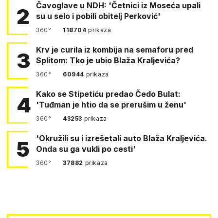
Čavoglave u NDH: 'Četnici iz Moseća upali
2
su u selo i pobili obitelj Perković'
360°
118704
prikaza
Krv je curila iz kombija na semaforu pred
3
Splitom: Tko je ubio Blaža Kraljevića?
360°
60944
prikaza
Kako se Stipetiću predao Čedo Bulat:
4
'Tuđman je htio da se prerušim u ženu'
360°
43253
prikaza
'Okružili su i izrešetali auto Blaža Kraljevića.
5
Onda su ga vukli po cesti'
360°
37882
prikaza