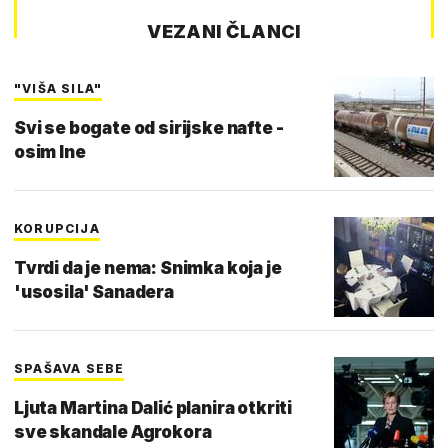
VEZANI ČLANCI
"VIŠA SILA"
Svi se bogate od sirijske nafte -
osim Ine
KORUPCIJA
Tvrdi da je nema: Snimka koja je
'usosila' Sanadera
SPAŠAVA SEBE
Ljuta Martina Dalić planira otkriti
sve skandale Agrokora