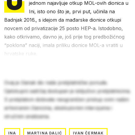
U
jednom najavljuje otkup MOL-ovih dionica u
Ini, isto ono što je, prvi put, učinila na
Badnjak 2016., s idejom da mađarske dionice otkupi
novcem od privatizacije 25 posto HEP-a. Istodobno,
kako otkrivamo, davno je, još prije tog predbožićnog
“poklona” naciji, imala priliku dionice MOL-a vratiti u
hrvatske ruke.
Ovaj je članak dio naše pretplatničke ponude.
Cjelokupni sadržaj dostupan je isključivo pretplatnicima.
S pretplatom dobivate neograničen pristup svim našim
arhiviranim člancima, ekskluzivnim intervjuima i
stručnim analizama.
INA
MARTINA DALIĆ
IVAN ČERMAK