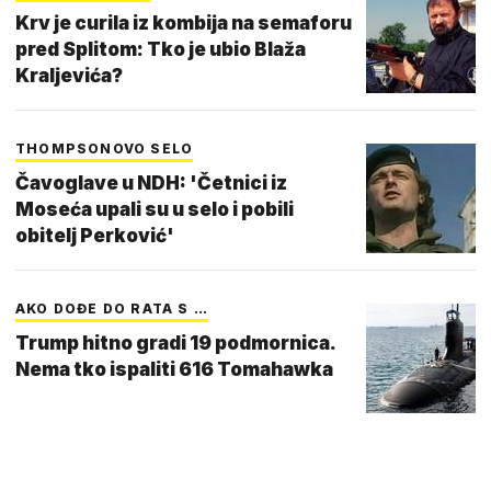
Krv je curila iz kombija na semaforu
pred Splitom: Tko je ubio Blaža
Kraljevića?
THOMPSONOVO SELO
Čavoglave u NDH: 'Četnici iz
Moseća upali su u selo i pobili
obitelj Perković'
AKO DOĐE DO RATA S …
Trump hitno gradi 19 podmornica.
Nema tko ispaliti 616 Tomahawka