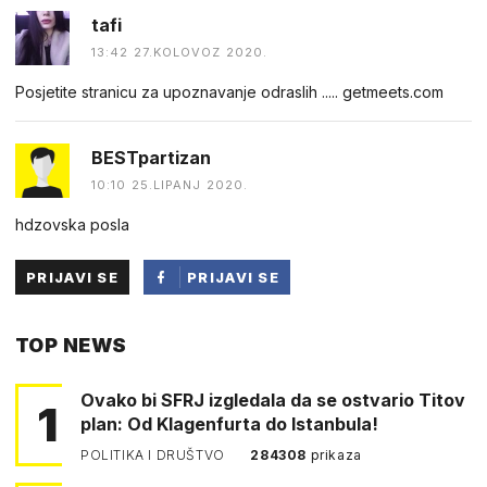
tafi
13:42 27.KOLOVOZ 2020.
Posje︆︆tite st︆︆︆︆︆︆ra︆︆n︆︆︆︆icu za upo︆︆︆︆znavanje odr︆︆a︆︆slih ..... g︆︆e︆︆t︆︆m︆︆e︆︆︆︆ets︆︆︆︆.︆︆︆︆c︆︆o︆︆m
BESTpartizan
10:10 25.LIPANJ 2020.
hdzovska posla
PRIJAVI SE
PRIJAVI SE
PUTEM
TOP NEWS
FACEBOOKA
Ovako bi SFRJ izgledala da se ostvario Titov
1
plan: Od Klagenfurta do Istanbula!
POLITIKA I DRUŠTVO
284308
prikaza