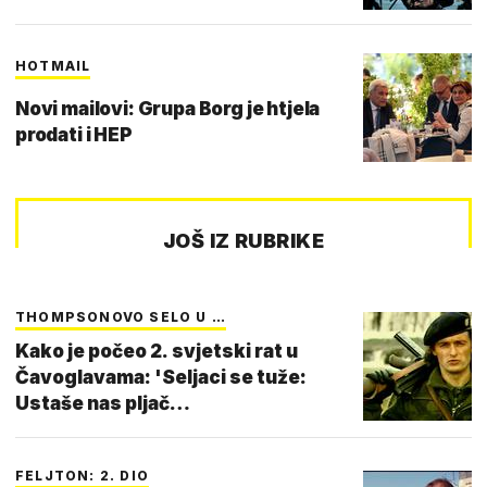
HOTMAIL
Novi mailovi: Grupa Borg je htjela
prodati i HEP
JOŠ IZ RUBRIKE
THOMPSONOVO SELO U …
Kako je počeo 2. svjetski rat u
Čavoglavama: 'Seljaci se tuže:
Ustaše nas pljač…
FELJTON: 2. DIO