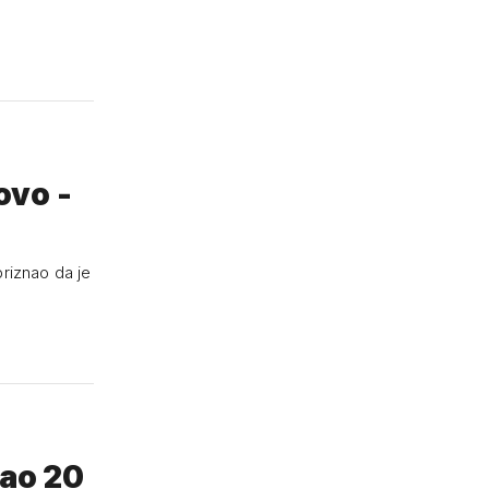
ovo -
priznao da je
kao 20