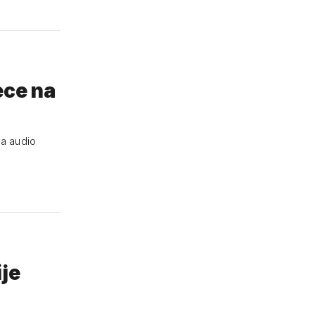
ece na
na audio
ije