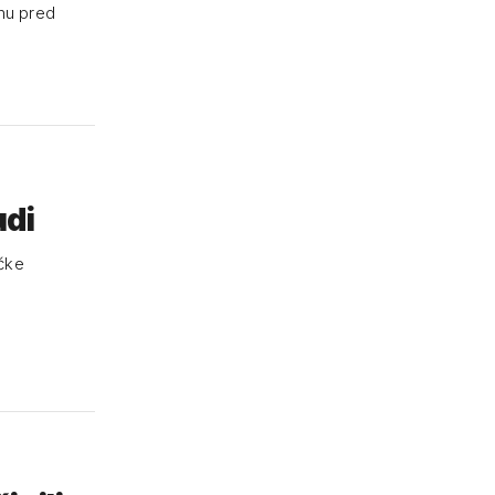
anu pred
udi
ičke