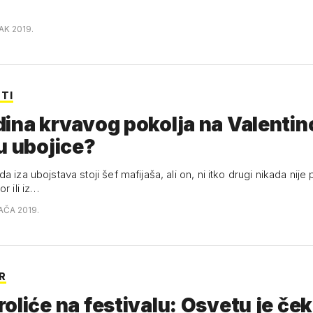
AK 2019.
TI
ina krvavog pokolja na Valentin
u ubojice?
a iza ubojstava stoji šef mafijaša, ali on, ni itko drugi nikada nije 
r ili iz…
AČA 2019.
R
oliće na festivalu: Osvetu je če