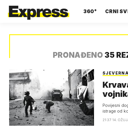
360°
CRNI SV
PRONAĐENO
35 RE
SJEVERNA
Krvava
vojnik
Povijesni do
istrage od k
21:37 14. OŽUJ