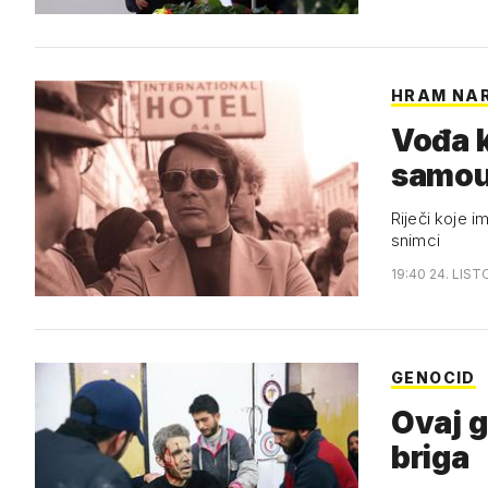
HRAM NA
Vođa k
samou
Riječi koje i
snimci
19:40 24. LIST
GENOCID
Ovaj g
briga