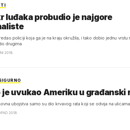
TI
 luđaka probudio je najgore
aliste
redao policiji koja ga je na kraju okružila, i tako dobio jednu vrstu 
tio drugima
NI 2018.
 SIGURNO
je uvukao Ameriku u građanski 
vna ubojstva samo su dio krvavog rata koji se odvija na ulicam
OPAD 2018.