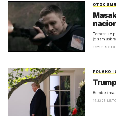
OTOK SMR
Masakr
nacion
Terorist se p
je sam uskra
17:21 11. STUDE
POLAKO I
Trump 
Bombe i maso
14:32 28. LIST