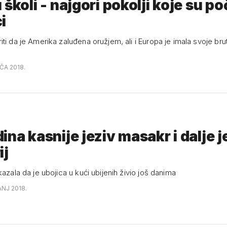
školi - najgori pokolji koje su poč
i
ti da je Amerika zaluđena oružjem, ali i Europa je imala svoje bru
AČA 2018.
ina kasnije jeziv masakr i dalje j
ij
kazala da je ubojica u kući ubijenih živio još danima
ANJ 2018.