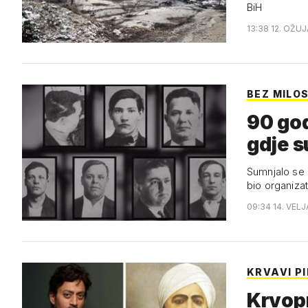
BiH
13:38 12. OŽUJ
BEZ MILOS
90 god
gdje s
Sumnjalo se d
bio organizato
09:34 14. VELJ
KRVAVI PI
Krvopr