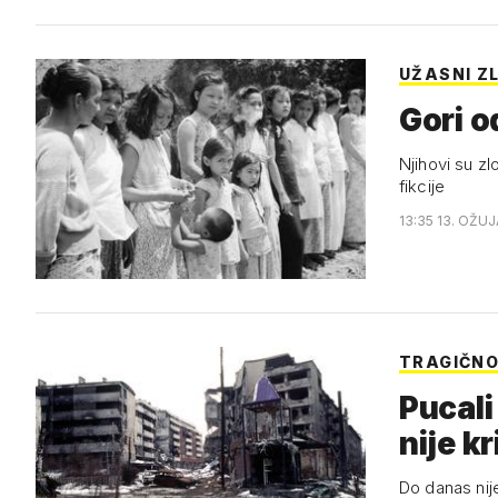
UŽASNI ZL
Gori o
Njihovi su zl
fikcije
13:35 13. OŽUJ
TRAGIČN
Pucali
nije kr
Do danas nije podignulo 