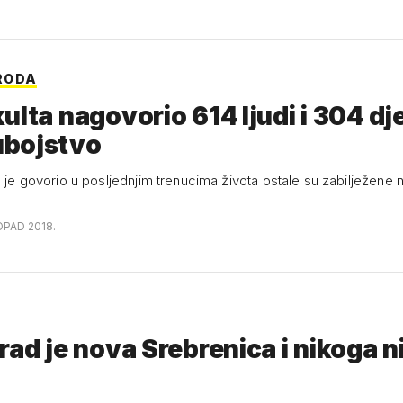
RODA
ulta nagovorio 614 ljudi i 304 dj
bojstvo
m je govorio u posljednjim trenucima života ostale su zabilježene 
OPAD 2018.
rad je nova Srebrenica i nikoga n