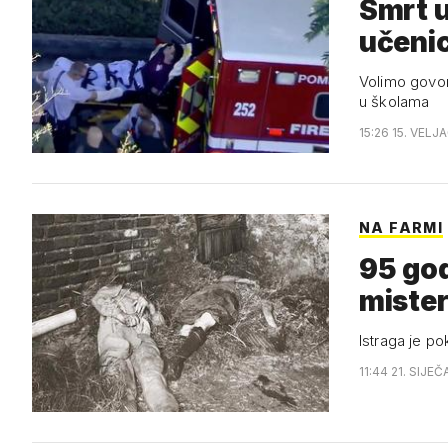
Smrt u 
učenic
Volimo govori
u školama
15:26 15. VELJ
NA FARMI
95 god
mister
Istraga je po
11:44 21. SIJEČ