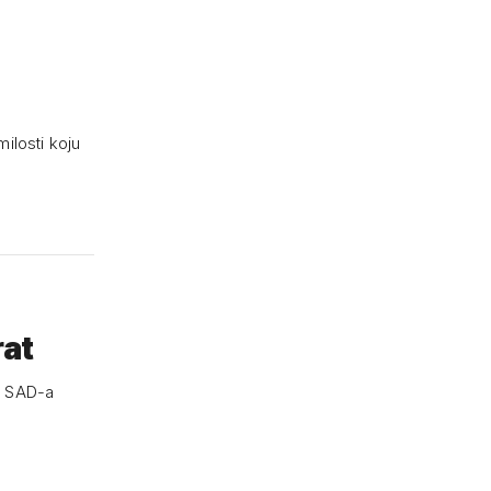
milosti koju
rat
a SAD-a