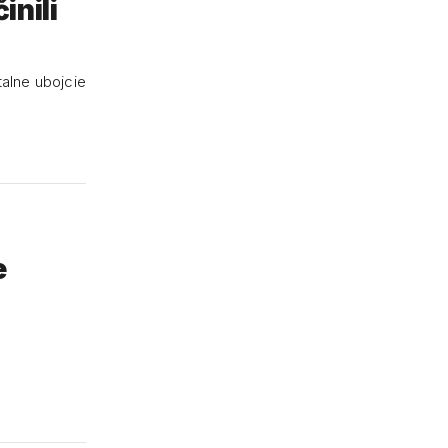
inili
talne ubojcie
e