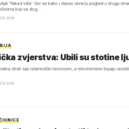
ljali 'Nikad više' čini se kako i danas okreću pogled u drugu str
ločinima koji se dog…
AČA 2018.
BIJA
ička zvjerstva: Ubili su stotine lj
odina strah sije islamistički terorizam, a istovremeno bujaju rasist
AČA 2018.
ČIONICE