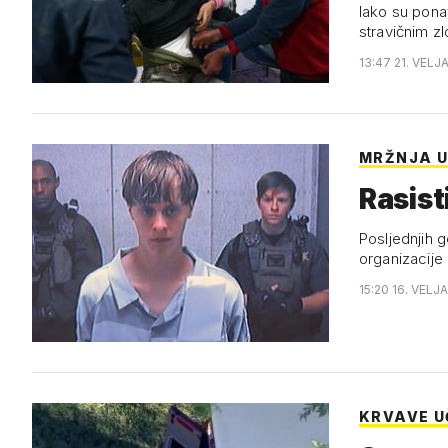
Iako su ponav
stravičnim z
13:47 21. VELJ
MRŽNJA U
Rasist
Posljednjih g
organizacije
15:20 16. VELJ
KRVAVE U