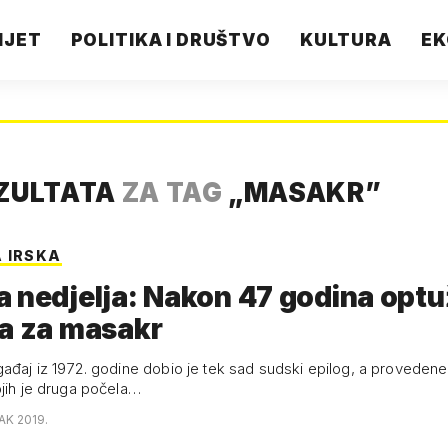
IJET
POLITIKA I DRUŠTVO
KULTURA
EK
ZULTATA
ZA TAG
„
MASAKR
”
 IRSKA
 nedjelja: Nakon 47 godina optuž
a za masakr
gađaj iz 1972. godine dobio je tek sad sudski epilog, a provedene
ojih je druga počela…
AK 2019.