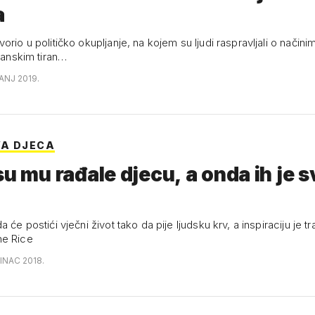
a
orio u političko okupljanje, na kojem su ljudi raspravljali o način
itanskim tiran…
ČANJ 2019.
VA DJECA
su mu rađale djecu, a onda ih je s
a će postići vječni život tako da pije ljudsku krv, a inspiraciju je tr
ne Rice
INAC 2018.