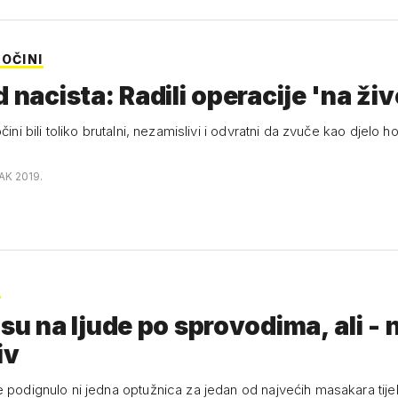
OČINI
d nacista: Radili operacije 'na živ
očini bili toliko brutalni, nezamislivi i odvratni da zvuče kao djelo 
AK 2019.
O
 su na ljude po sprovodima, ali - 
iv
ni jedna optužnica za jedan od najvećih masakara tijekom rata u