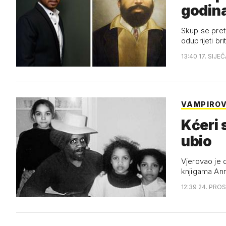
godin
Skup se pretv
oduprijeti br
13:40 17. SIJE
VAMPIRO
Kćeri 
ubio
Vjerovao je d
knjigama An
12:39 24. PROS