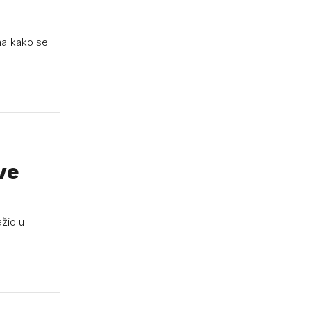
ima kako se
ve
ažio u