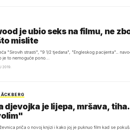
ood je ubio seks na filmu, ne zb
to mislite
ća "Sirovih strasti", "9 1/2 tjedana", "Engleskog pacijenta"... nav
to je to nemoguće pono…
J 2019.
LÄCKBERG
 djevojka je lijepa, mršava, tiha.
volim"
evnica priča o novoj knjizi i kako joj je puknuo film kad se pokuš