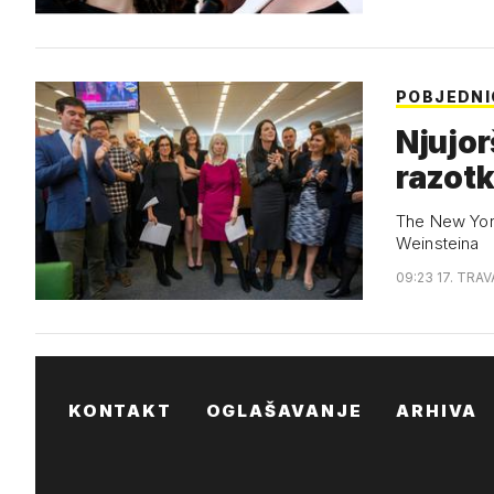
POBJEDNI
Njujor
razotk
The New York
Weinsteina
09:23 17. TRAV
KONTAKT
OGLAŠAVANJE
ARHIVA