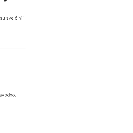
u sve činili
 navodno,