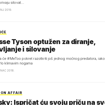
rivaju silovat…
ANJ 2019.
UĆE
se Tyson optužen za diranje,
vljanje i silovanje
 će #MeToo pokret razotkriti još jednog moćnog predatora, iako 
rlo klimavim nogama
INAC 2018.
TON AFFAIR
ky: Ispričat ću svoju priču na sv