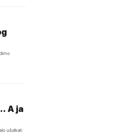
og
odimo
.. A ja
alo ušutkati