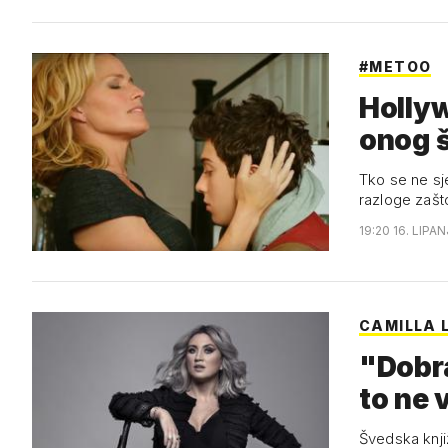
#METOO
Hollyw
onog š
Tko se ne sje
razloge zaš
19:20 16. LIPAN
CAMILLA 
"Dobra
to ne 
Švedska knjiž