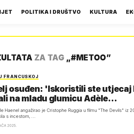
IJET
POLITIKA I DRUŠTVO
KULTURA
EK
ZULTATA
ZA TAG
„
#METOO
”
U FRANCUSKOJ
j osuđen: 'Iskoristili ste utjecaj 
ali na mladu glumicu Adèle…
e Haenel angažirao je Cristophe Ruggia u filmu "The Devils" iz 20
čila s incestom, …
AČA 2025.