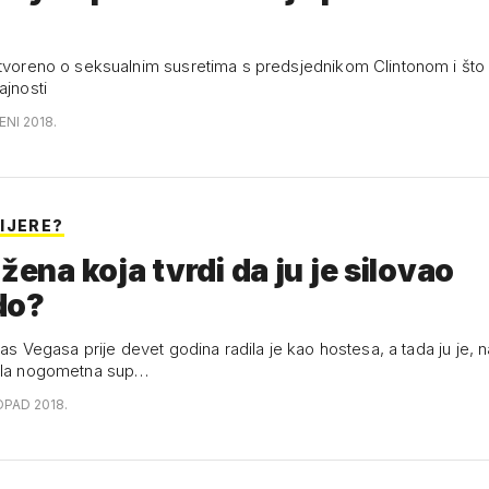
otvoreno o seksualnim susretima s predsjednikom Clintonom i što s
ajnosti
ENI 2018.
IJERE?
 žena koja tvrdi da ju je silovao
do?
 Las Vegasa prije devet godina radila je kao hostesa, a tada ju je,
vala nogometna sup…
OPAD 2018.