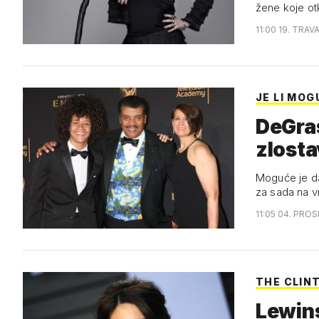
žene koje otk
11:00 19. TRAV
JE LI MOG
DeGras
zlosta
Moguće je da
za sada na v
11:05 04. PROS
THE CLIN
Lewins