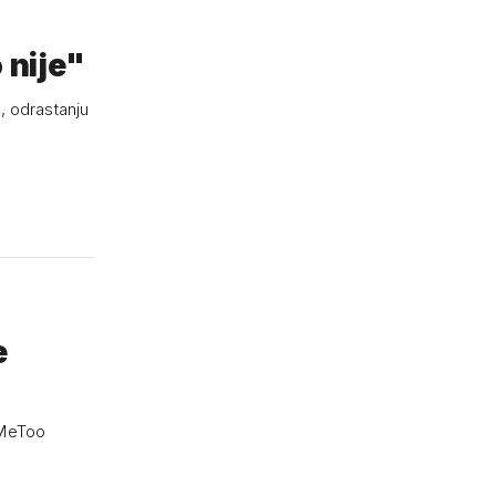
o nije"
, odrastanju
e
#MeToo