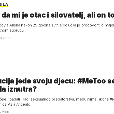
RILA
a mi je otac i silovatelj, ali on t
yja Allena nakon 25 godina šutnje odlučila je progovoriti o majci
rznom suprugu
N 2018.
cija jede svoju djecu: #MeToo s
a iznutra?
čele "padati" radi seksualnog predatorstva, među njima i ikona 
mica Asia Argento
N 2018.