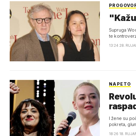
PROGOVO
"Kažu d
Supruga Wood
te kontrove
13:24 28. RUJA
NAPETO
Revolu
raspad
I žene su po
pokreta, glu
18:26 18. RUJA