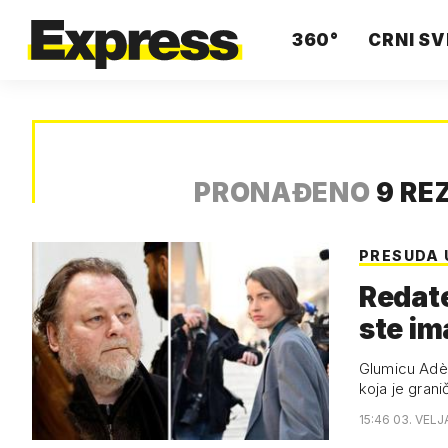
360°
CRNI SV
PRONAĐENO
9 RE
PRESUDA 
Redatel
ste im
Glumicu Adèl
koja je grani
15:46 03. VELJ