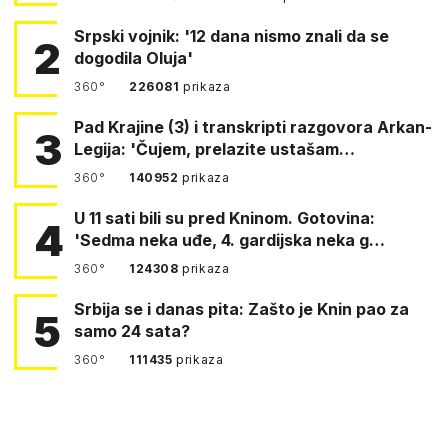
Srpski vojnik: '12 dana nismo znali da se
2
dogodila Oluja'
360°
226081
prikaza
Pad Krajine (3) i transkripti razgovora Arkan-
3
Legija: 'Čujem, prelazite ustašam…
360°
140952
prikaza
U 11 sati bili su pred Kninom. Gotovina:
4
'Sedma neka uđe, 4. gardijska neka g…
360°
124308
prikaza
Srbija se i danas pita: Zašto je Knin pao za
5
samo 24 sata?
360°
111435
prikaza