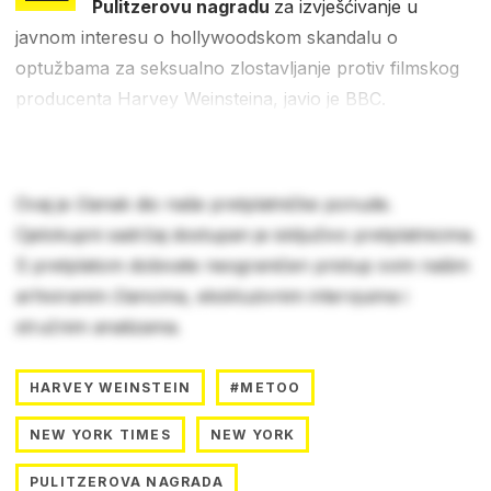
Pulitzerovu nagradu
za izvješćivanje u
javnom interesu o hollywoodskom skandalu o
optužbama za seksualno zlostavljanje protiv filmskog
producenta Harvey Weinsteina, javio je BBC.
Ovaj je članak dio naše pretplatničke ponude.
Cjelokupni sadržaj dostupan je isključivo pretplatnicima.
S pretplatom dobivate neograničen pristup svim našim
arhiviranim člancima, ekskluzivnim intervjuima i
stručnim analizama.
HARVEY WEINSTEIN
#METOO
NEW YORK TIMES
NEW YORK
PULITZEROVA NAGRADA