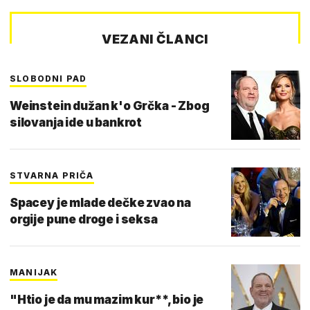
VEZANI ČLANCI
SLOBODNI PAD
Weinstein dužan k'o Grčka - Zbog
silovanja ide u bankrot
STVARNA PRIČA
Spacey je mlade dečke zvao na
orgije pune droge i seksa
MANIJAK
"Htio je da mu mazim kur**, bio je