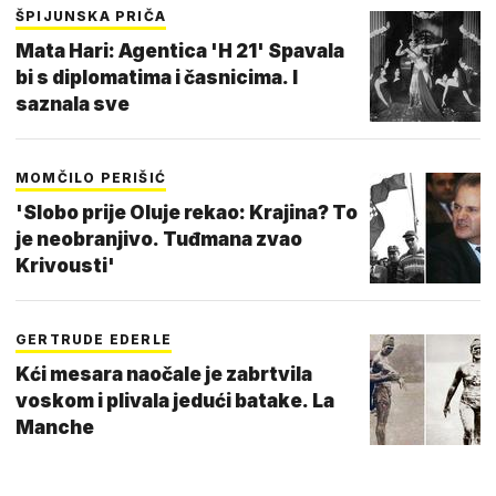
ŠPIJUNSKA PRIČA
Mata Hari: Agentica 'H 21' Spavala
bi s diplomatima i časnicima. I
saznala sve
MOMČILO PERIŠIĆ
'Slobo prije Oluje rekao: Krajina? To
je neobranjivo. Tuđmana zvao
Krivousti'
GERTRUDE EDERLE
Kći mesara naočale je zabrtvila
voskom i plivala jedući batake. La
Manche