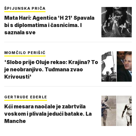
ŠPIJUNSKA PRIČA
Mata Hari: Agentica 'H 21' Spavala
bi s diplomatima i časnicima. I
saznala sve
MOMČILO PERIŠIĆ
'Slobo prije Oluje rekao: Krajina? To
je neobranjivo. Tuđmana zvao
Krivousti'
GERTRUDE EDERLE
Kći mesara naočale je zabrtvila
voskom i plivala jedući batake. La
Manche