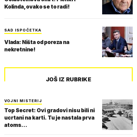
Kolinda, ovako se to radi!
SAD ISPOČETKA
Vlada: Ništa od poreza na
nekretnine!
JOŠ IZ RUBRIKE
VOJNI MISTERIJ
Top Secret: Ovi gradovi nisu bili ni
ucrtani na karti. Tu je nastala prva
atoms…