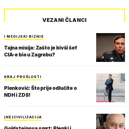
VEZANI ČLANCI
I MEDIJSKI BIZNIS
Tajna misija: Zašto je bivši šef
CIA-e bio u Zagrebu?
KRAJ PROŠLOSTI
Plenković: Što prije odlučite o
NDH i ZDS!
(NE)CIVILIZACIJA
Goldsteinova smrt: Plenki i