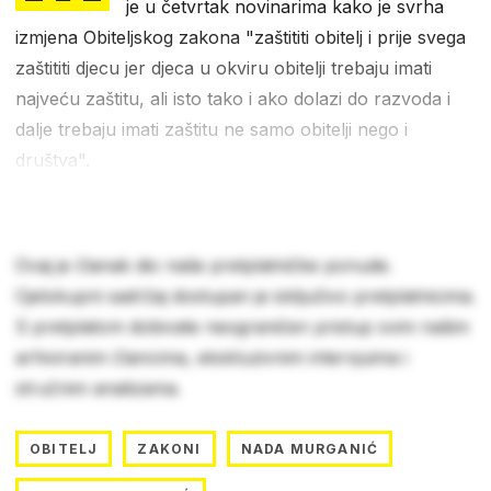
je u četvrtak novinarima kako je svrha
izmjena Obiteljskog zakona "zaštititi obitelj i prije svega
zaštititi djecu jer djeca u okviru obitelji trebaju imati
najveću zaštitu, ali isto tako i ako dolazi do razvoda i
dalje trebaju imati zaštitu ne samo obitelji nego i
društva".
Ovaj je članak dio naše pretplatničke ponude.
Cjelokupni sadržaj dostupan je isključivo pretplatnicima.
S pretplatom dobivate neograničen pristup svim našim
arhiviranim člancima, ekskluzivnim intervjuima i
stručnim analizama.
OBITELJ
ZAKONI
NADA MURGANIĆ