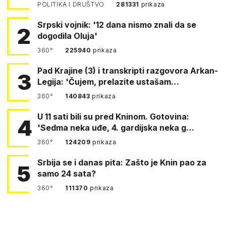
POLITIKA I DRUŠTVO
281331
prikaza
Srpski vojnik: '12 dana nismo znali da se
2
dogodila Oluja'
360°
225940
prikaza
Pad Krajine (3) i transkripti razgovora Arkan-
3
Legija: 'Čujem, prelazite ustašam…
360°
140843
prikaza
U 11 sati bili su pred Kninom. Gotovina:
4
'Sedma neka uđe, 4. gardijska neka g…
360°
124209
prikaza
Srbija se i danas pita: Zašto je Knin pao za
5
samo 24 sata?
360°
111370
prikaza