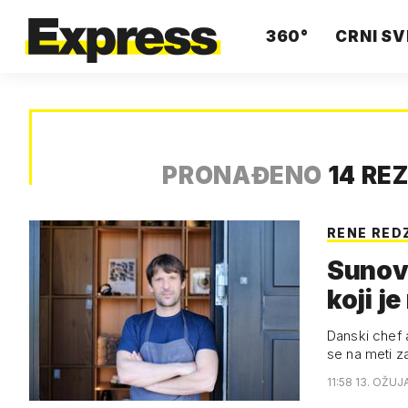
360°
CRNI SV
PRONAĐENO
14 RE
RENE RED
Sunovr
koji j
Danski chef 
se na meti z
11:58 13. OŽUJ