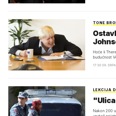
TONE BRO
Ostavk
Johns
Hoće li Theres
budućnost Vel
17:30 09. SRPA
LEKCIJA 
"Ulica
Nakon 200 uhi
unatoč prije