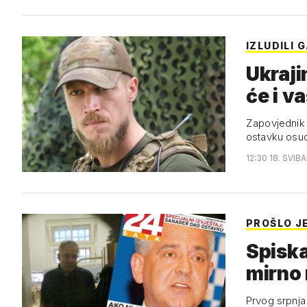
IZLUDILI 
Ukraji
će i v
Zapovjednik 
ostavku osud
12:30 18. SVIB
PROŠLO J
Spiska
mirno 
Prvog srpnja