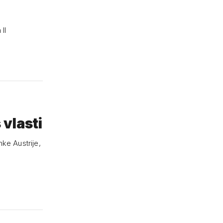
II
vlasti
nke Austrije,