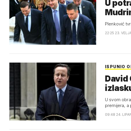
U potr
Mudri
Plenković tvr
22:25 23. VELJ
ISPUNIO 
David
izlask
U svom obrać
premijera, a
09:48 24. LIPA