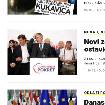
rekao kako o
06:55 01. SRPA
NOVAC, VI
Novi z
ostav
Zli jezici k
Jesu li ga na
11:39 02. KOL
ODLAZI P
Danas 