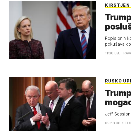
KIRSTJEN
Trumpa
poslu
Popis onih ko
pokušava kon
11:30 08. TRAV
RUSKO UP
Trump 
mogao
Jeff Session
09:58 08. STU