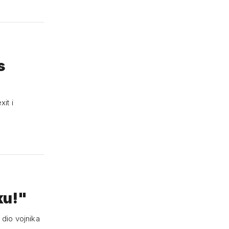
s
ku!"
 dio vojnika