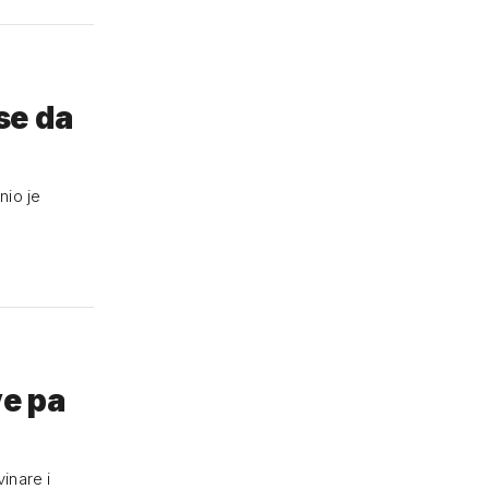
se da
nio je
ve pa
inare i