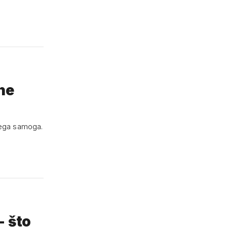
ne
njega samoga.
- što