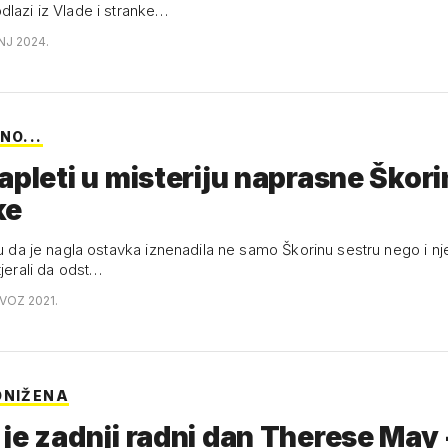
dlazi iz Vlade i stranke…
NJ 2024.
NO...
apleti u misteriju naprasne Škori
ke
ažu da je nagla ostavka iznenadila ne samo Škorinu sestru nego i 
tjerali da odst…
OVOZ 2021.
ONIŽENA
je zadnji radni dan Therese May 