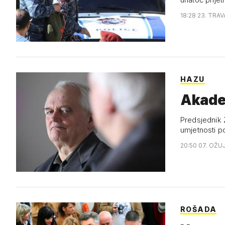
18:28 23. TRAV
HAZU
Akade
Predsjednik 
umjetnosti 
20:50 07. OŽU
ROŠADA