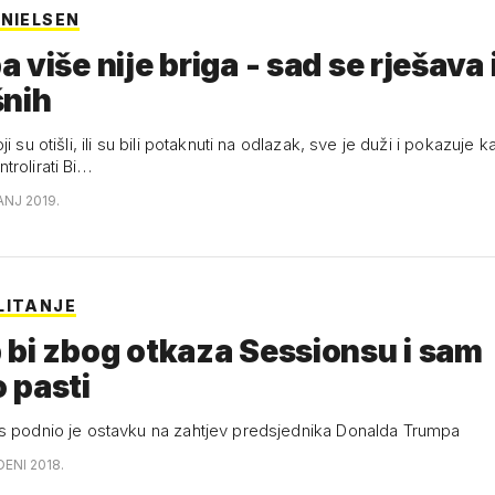
 NIELSEN
 više nije briga - sad se rješava 
šnih
ji su otišli, ili su bili potaknuti na odlazak, sve je duži i pokazuje
trolirati Bi…
ANJ 2019.
LITANJE
bi zbog otkaza Sessionsu i sam
 pasti
s podnio je ostavku na zahtjev predsjednika Donalda Trumpa
DENI 2018.