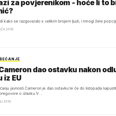
azi za povjerenikom - hoće li to bi
nić?
di kako se razgovaralo s velikim brojem ljudi, i mnogi žele pozicij
AČA 2018.
OBEĆANJE
 Cameron dao ostavku nakon odl
u iz EU
anju javnosti Cameron je dao ostavku te će do listopada napusti
 pregovore o izlasku V…
NJ 2016.