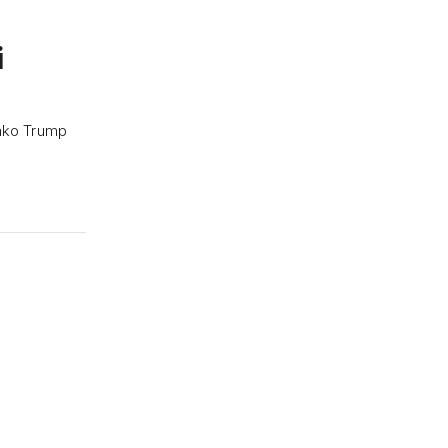
i
 kako Trump