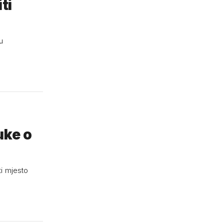
ti
u
uke o
ti mjesto