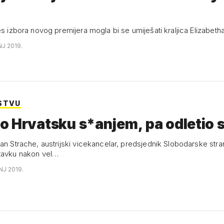
es izbora novog premijera mogla bi se umiješati kraljica Elizabetha 
NJ 2019.
STVU
 Hrvatsku s*anjem, pa odletio s 
an Strache, austrijski vicekancelar, predsjednik Slobodarske stra
tavku nakon vel…
NJ 2019.