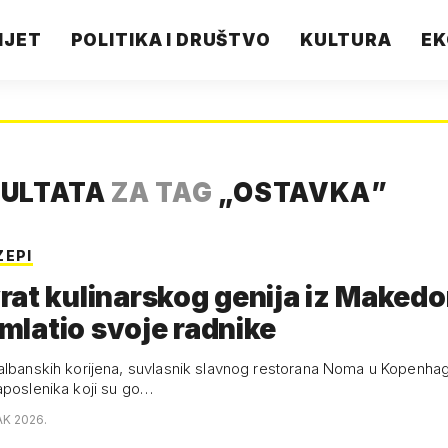
IJET
POLITIKA I DRUŠTVO
KULTURA
EK
ZULTATA
ZA TAG
„
OSTAVKA
”
ZEPI
at kulinarskog genija iz Makedo
e mlatio svoje radnike
albanskih korijena, suvlasnik slavnog restorana Noma u Kopenha
aposlenika koji su go…
AK 2026.