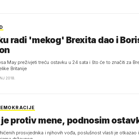
D
u radi 'mekog' Brexita dao i Bori
on
a May preživjeti treću ostavku u 24 sata i što će to značiti za Brexit i
ike Britanije
NJ 2018.
DEMOKRACIJE
 je protiv mene, podnosim ostav
ćenih prosvjednika i njihovih vođa, poslušnost vlasti je otkazao i
tnjama državnog…