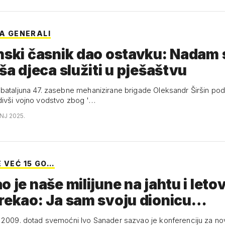
GA GENERALI
nski časnik dao ostavku: Nadam 
aša djeca služiti u pješaštvu
bataljuna 47. zasebne mehanizirane brigade Oleksandr Širšin pod
ivši vojno vodstvo zbog '…
ANJ 2025.
E VEĆ 15 GO…
o je naše milijune na jahtu i leto
rekao: Ja sam svoju dionicu…
 2009. dotad svemoćni Ivo Sanader sazvao je konferenciju za nov