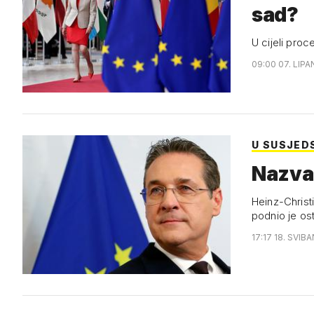
sad?
U cijeli proc
09:00 07. LIPA
U SUSJED
Nazvao
Heinz-Christi
podnio je os
17:17 18. SVIBA