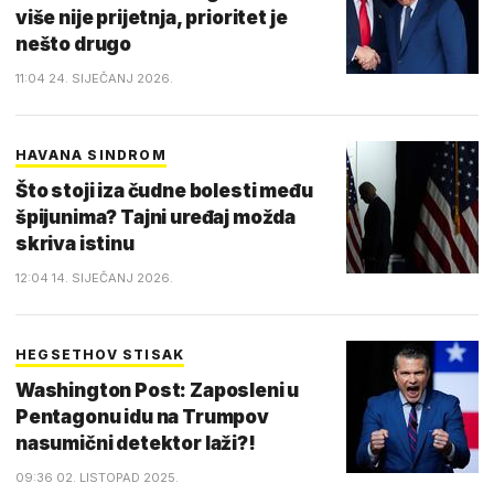
više nije prijetnja, prioritet je
nešto drugo
11:04 24. SIJEČANJ 2026.
HAVANA SINDROM
Što stoji iza čudne bolesti među
špijunima? Tajni uređaj možda
skriva istinu
12:04 14. SIJEČANJ 2026.
HEGSETHOV STISAK
Washington Post: Zaposleni u
Pentagonu idu na Trumpov
nasumični detektor laži?!
09:36 02. LISTOPAD 2025.