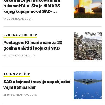
Raketna zvijer na kotačima u
rukama HV-a: Što je HIMARS
kojeg kupujemo od SAD-…
13:06 01. RUJAN 2024.
UZBUNA ZBOG CO2
Pentagon: Klima će nam za 20
godina uništiti i vojsku i SAD
19:20 27. LISTOPAD 2019.
TAJNO ORUŽJE
SAD u tajnosti razvija nepobjedivi
vojni bombarder
21:35 28. PROSINAC 2018.