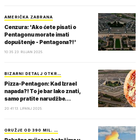
AMERIČKA ZABRANA
Cenzura: 'Ako ćete pisati o
Pentagonu morate imati
dopuštenje - Pentagona?!'
10:35 23. RUJAN 2025.
BIZARNI DETALJ OTKR…
Pizza-Pentagon: Kad Izrael
napada?! To je bar lako znati,
samo pratite narudžbe…
20:41 13. LIPANJ 2025.
ORUŽJE OD 390 MIL. …