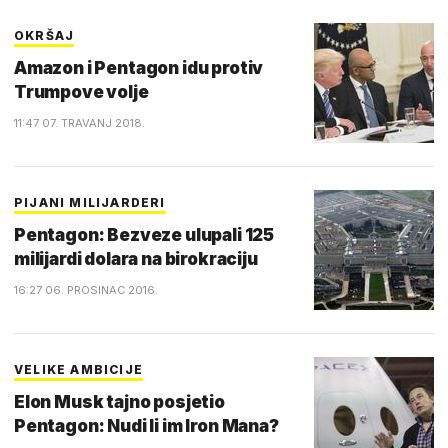
OKRŠAJ
Amazon i Pentagon idu protiv
Trumpove volje
11:47 07. TRAVANJ 2018.
PIJANI MILIJARDERI
Pentagon: Bezveze ulupali 125
milijardi dolara na birokraciju
16:27 06. PROSINAC 2016.
VELIKE AMBICIJE
Elon Musk tajno posjetio
Pentagon: Nudi li im Iron Mana?