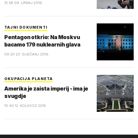
15:38 09. LIPANJ 2016.
TAJNI DOKUMENTI
Pentagon otkrio: Na Moskvu
bacamo 179 nuklearnih glava
09:20 23. SIJEČANJ 2016.
OKUPACIJA PLANETA
Amerika je zaista imperij - ima je
svugdje
10:40 12. KOLOVOZ 2015.