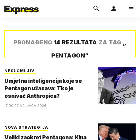
PRONAĐENO
14 REZULTATA
ZA TAG
„
PENTAGON
”
NESLOMLJIVI
Umjetna inteligencija koje se
Pentagon užasava: Tko je
osnivač Anthropica?
17:00 27. VELJAČA 2026.
NOVA STRATEGIJA
Veliki zaokret Pentagona: Kina