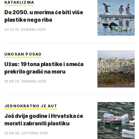
KATAKLIZMA
Do 2050. u morima će biti više
plastike nego riba
20:32 10. SVIBANJ 2019.
UNOSAN POSAO
Užas: 19 tona plastike i smeća
prekrilo gradić na moru
19:39 03. TRAVANJ 2019.
JEDNOKRATNO JE AUT
Još dvije godine i Hrvatska će
morati zabraniti plastiku
10:48 26. LISTOPAD 2018.