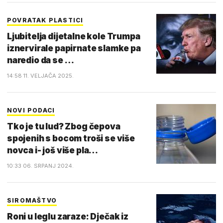
POVRATAK PLASTICI
Ljubitelja dijetalne kole Trumpa
iznervirale papirnate slamke pa
naredio da se …
14:58 11. VELJAČA 2025.
NOVI PODACI
Tko je tu lud? Zbog čepova
spojenih s bocom troši se više
novca i- još više pla…
10:33 06. SRPANJ 2024.
SIROMAŠTVO
Roni u leglu zaraze: Dječak iz