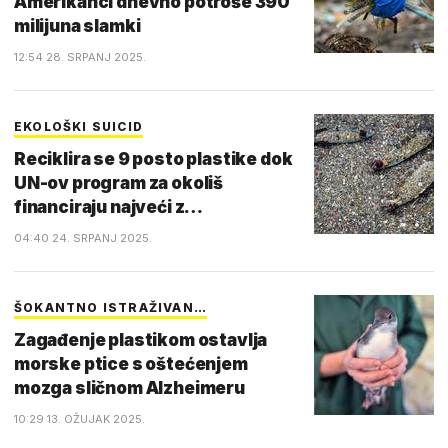
Amerikanci dnevno potroše 390
milijuna slamki
12:54 28. SRPANJ 2025.
EKOLOŠKI SUICID
Reciklira se 9 posto plastike dok
UN-ov program za okoliš
financiraju najveći z…
04:40 24. SRPANJ 2025.
ŠOKANTNO ISTRAŽIVAN…
Zagađenje plastikom ostavlja
morske ptice s oštećenjem
mozga sličnom Alzheimeru
10:29 13. OŽUJAK 2025.