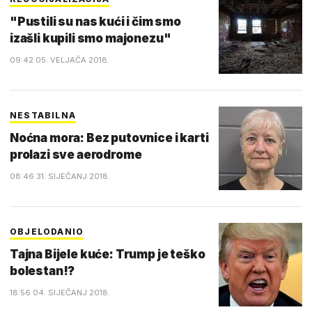
"Pustili su nas kući i čim smo
izašli kupili smo majonezu"
09:42 05. VELJAČA 2018.
NESTABILNA
Noćna mora: Bez putovnice i karti
prolazi sve aerodrome
08:46 31. SIJEČANJ 2018.
OBJELODANIO
Tajna Bijele kuće: Trump je teško
bolestan!?
18:56 04. SIJEČANJ 2018.