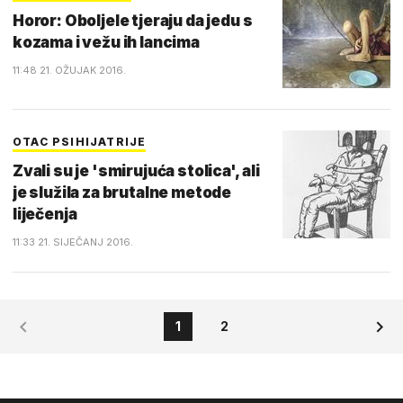
Horor: Oboljele tjeraju da jedu s
kozama i vežu ih lancima
11:48 21. OŽUJAK 2016.
OTAC PSIHIJATRIJE
Zvali su je 'smirujuća stolica', ali
je služila za brutalne metode
liječenja
11:33 21. SIJEČANJ 2016.
1
2