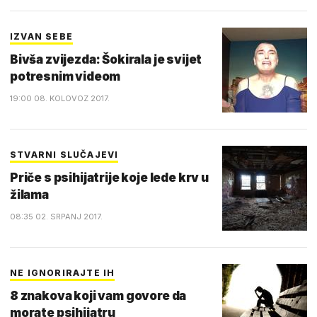
IZVAN SEBE
Bivša zvijezda: Šokirala je svijet
potresnim videom
19:00 08. KOLOVOZ 2017.
STVARNI SLUČAJEVI
Priče s psihijatrije koje lede krv u
žilama
08:35 02. SRPANJ 2017.
NE IGNORIRAJTE IH
8 znakova koji vam govore da
morate psihijatru