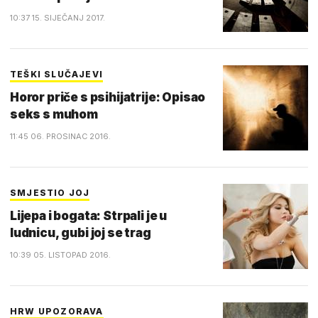
10:37 15. SIJEČANJ 2017.
TEŠKI SLUČAJEVI
Horor priče s psihijatrije: Opisao
seks s muhom
11:45 06. PROSINAC 2016.
SMJESTIO JOJ
Lijepa i bogata: Strpali je u
ludnicu, gubi joj se trag
10:39 05. LISTOPAD 2016.
HRW UPOZORAVA