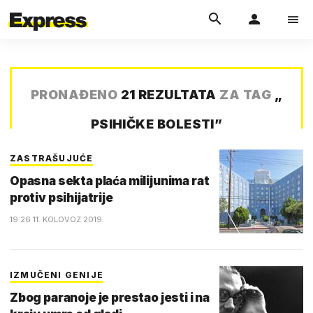
PRONAĐENO
21 REZULTATA
ZA TAG
„
PSIHIČKE BOLESTI
”
ZASTRAŠUJUĆE
Opasna sekta plaća milijunima rat
protiv psihijatrije
19:26 11. KOLOVOZ 2019.
IZMUČENI GENIJE
Zbog paranoje je prestao jesti i na