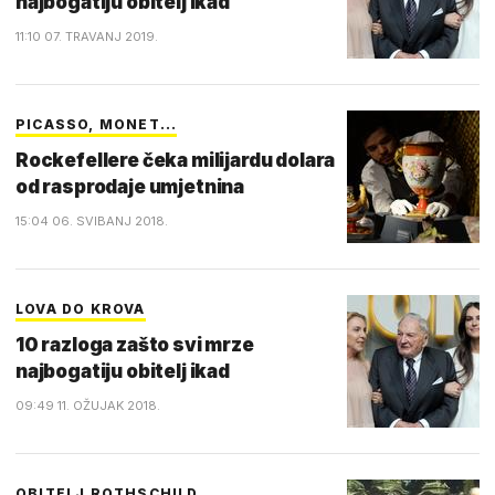
najbogatiju obitelj ikad
11:10 07. TRAVANJ 2019.
PICASSO, MONET...
Rockefellere čeka milijardu dolara
od rasprodaje umjetnina
15:04 06. SVIBANJ 2018.
LOVA DO KROVA
10 razloga zašto svi mrze
najbogatiju obitelj ikad
09:49 11. OŽUJAK 2018.
OBITELJ ROTHSCHILD