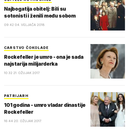
Najbogatija obitelj: Bili su
sotonisti i ženili među sobom
09:42 04. VELJAČA 2018.
CARSTVO ČOKOLADE
Rockefeller je umro - ona je sada
najstarija milijarderka
10:32 21. OŽUJAK 2017.
PATRIJARH
101 godina - umro vladar dinastije
Rockefeller
16:44 20. OŽUJAK 2017.