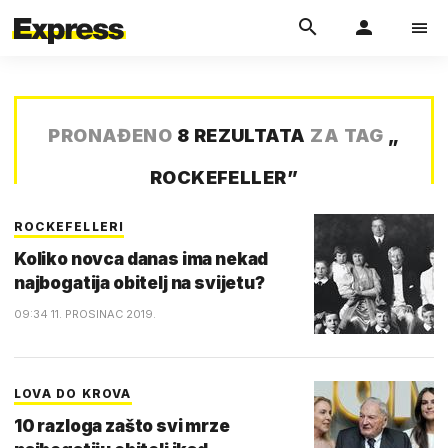
PRONAĐENO
8 REZULTATA
ZA TAG
„
ROCKEFELLER
”
ROCKEFELLERI
Koliko novca danas ima nekad
najbogatija obitelj na svijetu?
09:34 11. PROSINAC 2019.
LOVA DO KROVA
10 razloga zašto svi mrze