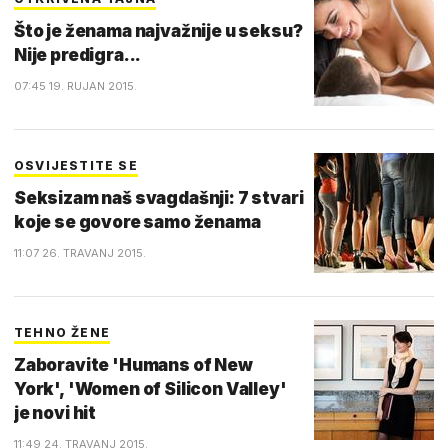
Što je ženama najvažnije u seksu?
Nije predigra...
07:45 19. RUJAN 2015.
OSVIJESTITE SE
Seksizam naš svagdašnji: 7 stvari
koje se govore samo ženama
11:07 26. TRAVANJ 2015.
TEHNO ŽENE
Zaboravite 'Humans of New
York', 'Women of Silicon Valley'
je novi hit
11:49 24. TRAVANJ 2015.