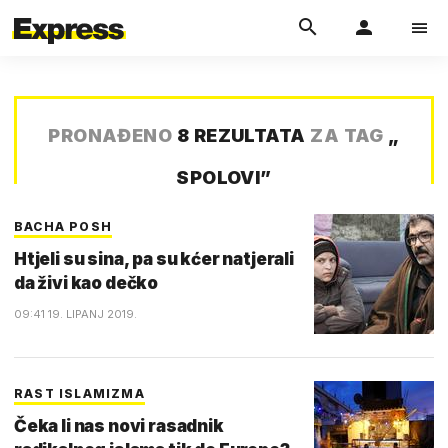
PRONAĐENO
8 REZULTATA
ZA TAG
„
SPOLOVI
”
BACHA POSH
Htjeli su sina, pa su kćer natjerali
da živi kao dečko
09:41 19. LIPANJ 2019.
RAST ISLAMIZMA
Čeka li nas novi rasadnik