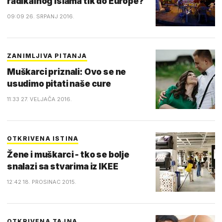
radikalnog islama tik do Europe?
09:09 26. SRPANJ 2016.
ZANIMLJIVA PITANJA
Muškarci priznali: Ovo se ne
usudimo pitati naše cure
11:33 27. VELJAČA 2016.
OTKRIVENA ISTINA
Žene i muškarci - tko se bolje
snalazi sa stvarima iz IKEE
12:42 18. PROSINAC 2015.
OTKRIVENA TAJNA