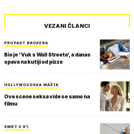
VEZANI ČLANCI
PROPAST BROKERA
Bio je 'Vuk s Wall Streeta', a danas
spava na kutiji od pizze
HOLLYWOODSKA MAŠTA
Ove scene seksa vide se samo na
filmu
SMRT U 81.