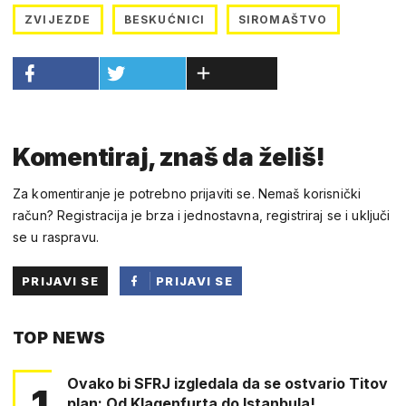
ZVIJEZDE
BESKUĆNICI
SIROMAŠTVO
Komentiraj, znaš da želiš!
Za komentiranje je potrebno prijaviti se. Nemaš korisnički
račun? Registracija je brza i jednostavna, registriraj se i uključi
se u raspravu.
PRIJAVI SE
PRIJAVI SE
PUTEM
TOP NEWS
FACEBOOKA
Ovako bi SFRJ izgledala da se ostvario Titov
1
plan: Od Klagenfurta do Istanbula!