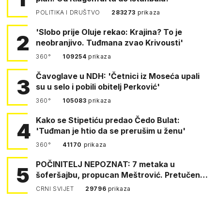
POLITIKA I DRUŠTVO
283273
prikaza
'Slobo prije Oluje rekao: Krajina? To je
2
neobranjivo. Tuđmana zvao Krivousti'
360°
109254
prikaza
Čavoglave u NDH: 'Četnici iz Moseća upali
3
su u selo i pobili obitelj Perković'
360°
105083
prikaza
Kako se Stipetiću predao Čedo Bulat:
4
'Tuđman je htio da se prerušim u ženu'
360°
41170
prikaza
POČINITELJ NEPOZNAT: 7 metaka u
5
šoferšajbu, propucan Meštrović. Pretučen
Pejin
CRNI SVIJET
29796
prikaza