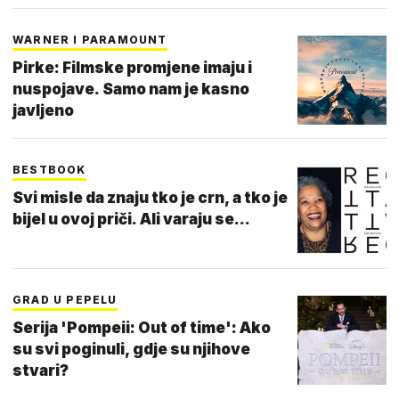
WARNER I PARAMOUNT
Pirke: Filmske promjene imaju i
nuspojave. Samo nam je kasno
javljeno
BESTBOOK
Svi misle da znaju tko je crn, a tko je
bijel u ovoj priči. Ali varaju se...
GRAD U PEPELU
Serija 'Pompeii: Out of time': Ako
su svi poginuli, gdje su njihove
stvari?