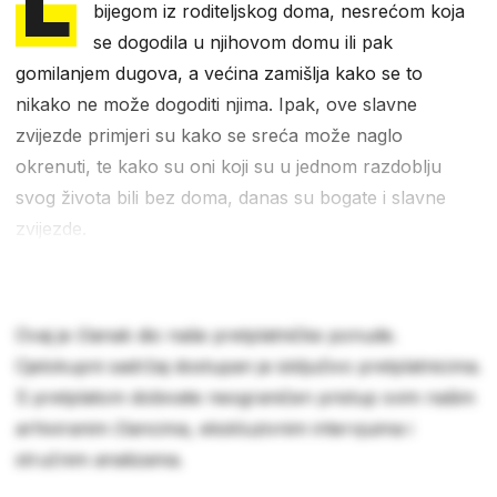
L
bijegom iz roditeljskog doma, nesrećom koja
se dogodila u njihovom domu ili pak
gomilanjem dugova, a većina zamišlja kako se to
nikako ne može dogoditi njima. Ipak, ove slavne
zvijezde primjeri su kako se sreća može naglo
okrenuti, te kako su oni koji su u jednom razdoblju
svog života bili bez doma, danas su bogate i slavne
zvijezde.
Ovaj je članak dio naše pretplatničke ponude.
Cjelokupni sadržaj dostupan je isključivo pretplatnicima.
S pretplatom dobivate neograničen pristup svim našim
arhiviranim člancima, ekskluzivnim intervjuima i
stručnim analizama.