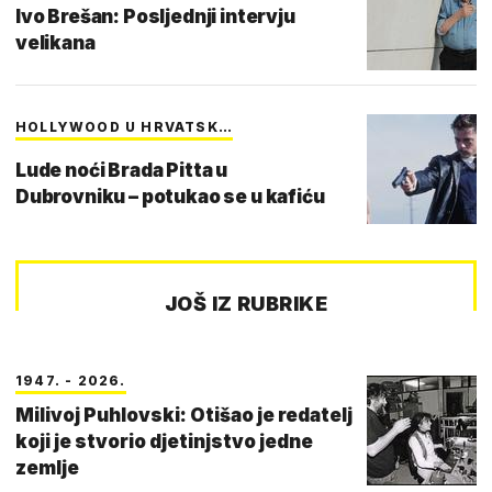
Ivo Brešan: Posljednji intervju
velikana
HOLLYWOOD U HRVATSK…
Lude noći Brada Pitta u
Dubrovniku – potukao se u kafiću
JOŠ IZ RUBRIKE
1947. - 2026.
Milivoj Puhlovski: Otišao je redatelj
koji je stvorio djetinjstvo jedne
zemlje