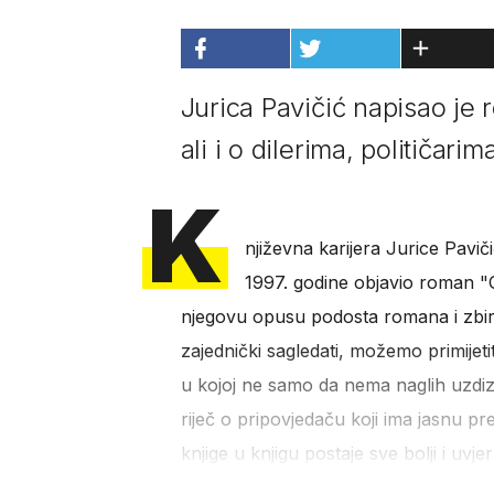
Jurica Pavičić napisao je r
ali i o dilerima, političarim
K
njiževna karijera Jurice Pavi
1997. godine objavio roman 
njegovu opusu podosta romana i zbirk
zajednički sagledati, možemo primijetit
u kojoj ne samo da nema naglih uzdizan
riječ o pripovjedaču koji ima jasnu pre
knjige u knjigu postaje sve bolji i uvjerlji