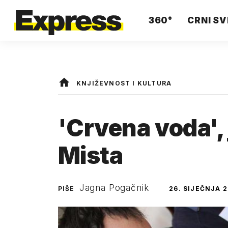
360°
CRNI SV
KNJIŽEVNOST I KULTURA
'Crvena voda', 
Mista
Jagna Pogačnik
PIŠE
26. SIJEČNJA 2