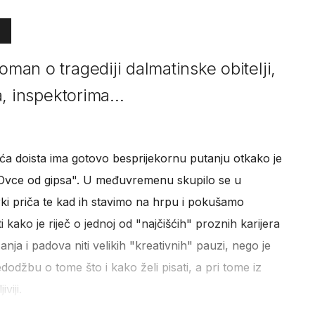
oman o tragediji dalmatinske obitelji,
a, inspektorima...
čića doista ima gotovo besprijekornu putanju otkako je
"Ovce od gipsa". U međuvremenu skupilo se u
i priča te kad ih stavimo na hrpu i pokušamo
i kako je riječ o jednoj od "najčišćih" proznih karijera
ja i padova niti velikih "kreativnih" pauzi, nego je
dodžbu o tome što i kako želi pisati, a pri tome iz
viji.