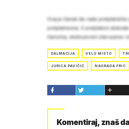
Ovaj je članak dio naše pretplatničke
pretplatnicima. S pretplatom dobivat
člancima, ekskluzivnim intervjuima i 
DALMACIJA
VELO MISTO
TR
JURICA PAVIČIĆ
NAGRADA FRIC
Komentiraj, znaš da