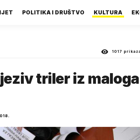
IJET
POLITIKA I DRUŠTVO
KULTURA
EK
1017
prikaz
jeziv triler iz maloga
018.