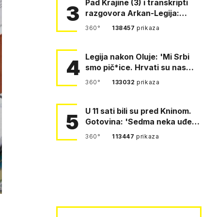
Pad Krajine (3) i transkripti
3
razgovora Arkan-Legija:
'Čujem, prelazite ustašam…
360°
138457
prikaza
Legija nakon Oluje: 'Mi Srbi
4
smo pič*ice. Hrvati su nas
pomeli!'
360°
133032
prikaza
U 11 sati bili su pred Kninom.
5
Gotovina: 'Sedma neka uđe,
4. gardijska neka g…
360°
113447
prikaza