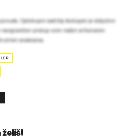
 ponude. Cjelokupni sadržaj dostupan je isključivo
e neograničen pristup svim našim arhiviranim
stručnim analizama.
ILER
 želiš!