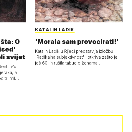
KATALIN LADIK
išta: O
'Morala sam provocirati!'
ised'
Katalin Ladik u Rijeci predstavlja izložbu
li svijet
'Radikalna subjektivnost' i otkriva zašto je
još 60-ih rušila tabue o ženama…
SenLinYu
jeraka, a
d tri mil…