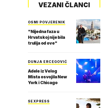
VEZANI ČLANCI
OSMI POVJERENIK
"Nijedna faza u
Hrvatskoj nije bila
trulija od ove"
DUNJA ERCEGOVIĆ
Adele iz Velog
Mista osvojila New
York i Chicago
SEXPRESS