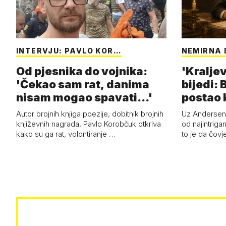
INTERVJU: PAVLO KOR…
NEMIRNA 
Od pjesnika do vojnika:
'Kraljev
'Čekao sam rat, danima
bijedi: 
nisam mogao spavati...'
postao k
Autor brojnih knjiga poezije, dobitnik brojnih
Uz Anderseno
književnih nagrada, Pavlo Korobčuk otkriva
od najintrigan
kako su ga rat, volontiranje …
to je da čovj