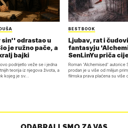
DUŠA
BESTBOOK
 sin'' odrastao u
Ljubav, rat i čudov
Bio je ružno pače, a
fantasyju 'Alchem
ralj bajki
SenLinYu priča cije
vo podrijetlo veže se i jedna
Roman 'Alchemised' autorice 
tnijih teorija iz njegova života, a
prodan je u više od milijun prim
ek kojeg je sv…
filmska prava plaćena su više o