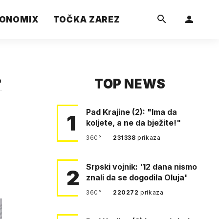
ONOMIX
TOČKA ZAREZ
TOP NEWS
a
Pad Krajine (2): "Ima da
1
koljete, a ne da bježite!"
360°
231338
prikaza
Srpski vojnik: '12 dana nismo
2
znali da se dogodila Oluja'
360°
220272
prikaza