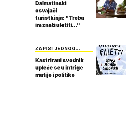
Dalmatinski
osvajači
turistkinja: "Treba
im znati uletiti..."
ZAPISI JEDNOG
SVODN…
Kastrirani svodnik
upleće se u intrige
mafije i politike