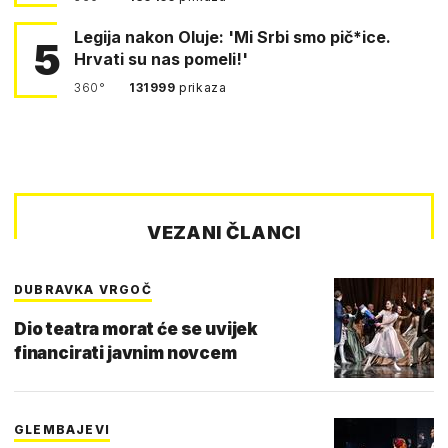
Legija nakon Oluje: 'Mi Srbi smo pič*ice.
5
Hrvati su nas pomeli!'
360°
131999
prikaza
VEZANI ČLANCI
DUBRAVKA VRGOČ
Dio teatra morat će se uvijek
financirati javnim novcem
GLEMBAJEVI