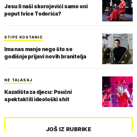
Jesu li naši skorojevići samo oni
poput Ivice Todorića?
STIPE KOSTANIĆ
Ima nas manje nego što se
godišnje prijavi novih branitelja
NE TALASAJ
Kazališta za djecu: Poučni
spektakl ili ideološki shit
JOŠ IZ RUBRIKE