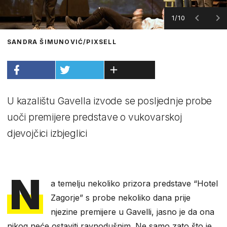
1/10
SANDRA ŠIMUNOVIĆ/PIXSELL
U kazalištu Gavella izvode se posljednje probe
uoči premijere predstave o vukovarskoj
djevojčici izbjeglici
N
a temelju nekoliko prizora predstave “Hotel
Zagorje” s probe nekoliko dana prije
njezine premijere u Gavelli, jasno je da ona
nikog neće ostaviti ravnodušnim. Ne samo zato što je