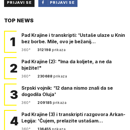
PRIJAVI SE
PRIJAVI SE
PUTEM
TOP NEWS
FACEBOOKA
Pad Krajine i transkripti: 'Ustaše ulaze u Knin
1
bez borbe. Mile, ovo je bežanij…
360°
312198
prikaza
Pad Krajine (2): "Ima da koljete, a ne da
2
bježite!"
360°
230688
prikaza
Srpski vojnik: '12 dana nismo znali da se
3
dogodila Oluja'
360°
209185
prikaza
Pad Krajine (3) i transkripti razgovora Arkan-
4
Legija: 'Čujem, prelazite ustašam…
360°
136455
prikaza