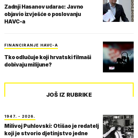
Zadnji Hasanov udarac: Javno
objavio izvješće o poslovanju
HAVC-a
FINANCIRANJE HAVC-A
Tko odlučuje koji hrvatski filmaši
dobivaju milijune?
JOŠ IZ RUBRIKE
1947. - 2026.
Milivoj Puhlovski: Otišao je redatelj
koji je stvorio djetinjstvo jedne