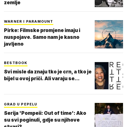
zemlje
WARNER I PARAMOUNT
Pirke: Filmske promjene imaju i
nuspojave. Samo nam je kasno
javljeno
BESTBOOK
Svi misle da znaju tko je crn, a tko je
bijel u ovoj priči. Ali varaju se...
GRAD U PEPELU
Serija 'Pompeii: Out of time': Ako
su svi poginuli, gdje su njihove
stvari?