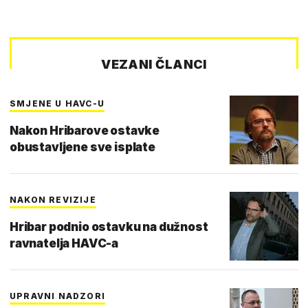
VEZANI ČLANCI
SMJENE U HAVC-U
Nakon Hribarove ostavke
obustavljene sve isplate
NAKON REVIZIJE
Hribar podnio ostavku na dužnost
ravnatelja HAVC-a
UPRAVNI NADZORI