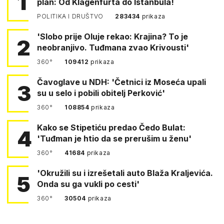
1
plan: Od Klagenfurta do Istanbula!
POLITIKA I DRUŠTVO
283434
prikaza
'Slobo prije Oluje rekao: Krajina? To je
2
neobranjivo. Tuđmana zvao Krivousti'
360°
109412
prikaza
Čavoglave u NDH: 'Četnici iz Moseća upali
3
su u selo i pobili obitelj Perković'
360°
108854
prikaza
Kako se Stipetiću predao Čedo Bulat:
4
'Tuđman je htio da se prerušim u ženu'
360°
41684
prikaza
'Okružili su i izrešetali auto Blaža Kraljevića.
5
Onda su ga vukli po cesti'
360°
30504
prikaza