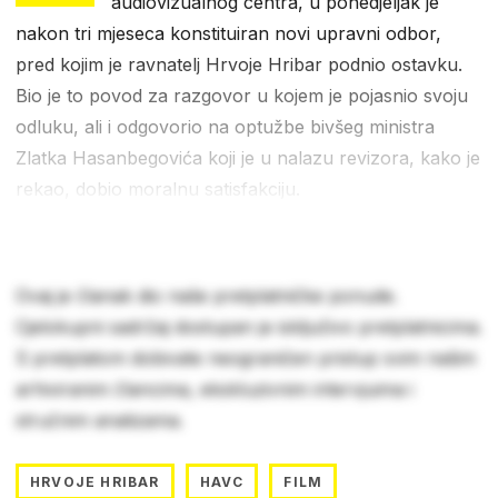
audiovizualnog centra, u ponedjeljak je
nakon tri mjeseca konstituiran novi upravni odbor,
pred kojim je ravnatelj Hrvoje Hribar podnio ostavku.
Bio je to povod za razgovor u kojem je pojasnio svoju
odluku, ali i odgovorio na optužbe bivšeg ministra
Zlatka Hasanbegovića koji je u nalazu revizora, kako je
rekao, dobio moralnu satisfakciju.
Ovaj je članak dio naše pretplatničke ponude.
Cjelokupni sadržaj dostupan je isključivo pretplatnicima.
S pretplatom dobivate neograničen pristup svim našim
arhiviranim člancima, ekskluzivnim intervjuima i
stručnim analizama.
HRVOJE HRIBAR
HAVC
FILM