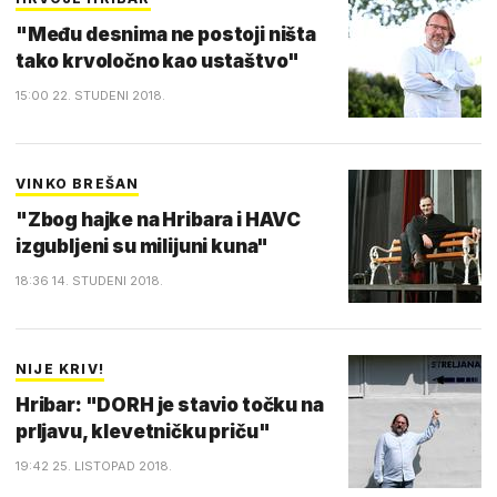
"Među desnima ne postoji ništa
tako krvoločno kao ustaštvo"
15:00 22. STUDENI 2018.
VINKO BREŠAN
"Zbog hajke na Hribara i HAVC
izgubljeni su milijuni kuna"
18:36 14. STUDENI 2018.
NIJE KRIV!
Hribar: "DORH je stavio točku na
prljavu, klevetničku priču"
19:42 25. LISTOPAD 2018.