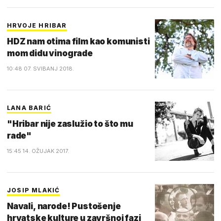
HRVOJE HRIBAR
HDZ nam otima film kao komunisti
mom didu vinograde
10:48 07. SVIBANJ 2018.
LANA BARIĆ
"Hribar nije zaslužio to što mu
rade"
15:45 14. OŽUJAK 2017.
JOSIP MLAKIĆ
Navali, narode! Pustošenje
hrvatske kulture u završnoj fazi