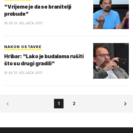
"Vrijeme je da se branitelji
probude"
18:35 13. VELJAČA 2017.
NAKON OSTAVKE
Hribar: "Lako je budalama rušiti
što su drugi gradili"
15:26 13. VELJAČA 2017.
1
2