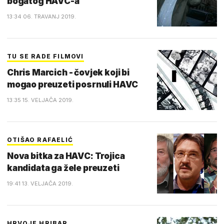
bogatog HAVC-a
13:34 06. TRAVANJ 2019.
TU SE RADE FILMOVI
Chris Marcich - čovjek koji bi
mogao preuzeti posrnuli HAVC
13:35 15. VELJAČA 2019.
OTIŠAO RAFAELIĆ
Nova bitka za HAVC: Trojica
kandidata ga žele preuzeti
19:41 13. VELJAČA 2019.
HRVOJE HRIBAR