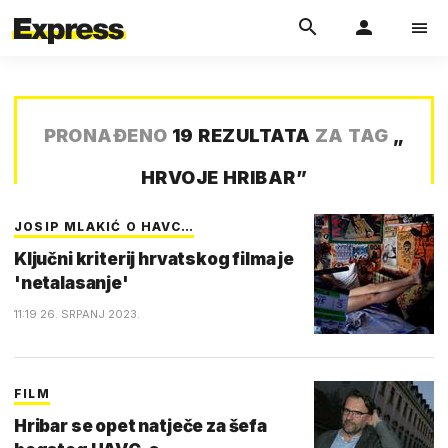
PRONAĐENO
19 REZULTATA
ZA TAG
„
HRVOJE HRIBAR
”
JOSIP MLAKIĆ O HAVC…
Ključni kriterij hrvatskog filma je
'netalasanje'
11:19 26. SRPANJ 2023.
FILM
Hribar se opet natječe za šefa