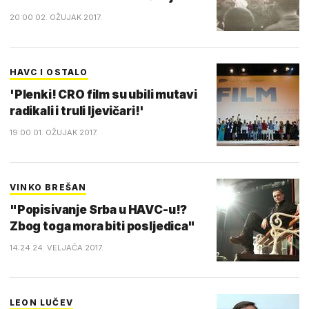
20:00 02. OŽUJAK 2017.
HAVC I OSTALO
'Plenki! CRO film su ubili mutavi
radikali i truli ljevičari!'
19:00 01. OŽUJAK 2017.
VINKO BREŠAN
"Popisivanje Srba u HAVC-u!?
Zbog toga mora biti posljedica"
14:24 24. VELJAČA 2017.
LEON LUČEV