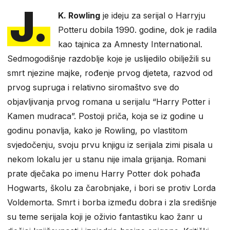
J.
K. Rowling
je ideju za serijal o Harryju
Potteru dobila 1990. godine, dok je radila
kao tajnica za Amnesty International.
Sedmogodišnje razdoblje koje je uslijedilo obilježili su
smrt njezine majke, rođenje prvog djeteta, razvod od
prvog supruga i relativno siromaštvo sve do
objavljivanja prvog romana u serijalu “Harry Potter i
Kamen mudraca”. Postoji priča, koja se iz godine u
godinu ponavlja, kako je Rowling, po vlastitom
svjedočenju, svoju prvu knjigu iz serijala zimi pisala u
nekom lokalu jer u stanu nije imala grijanja. Romani
prate dječaka po imenu Harry Potter dok pohađa
Hogwarts, školu za čarobnjake, i bori se protiv Lorda
Voldemorta. Smrt i borba između dobra i zla središnje
su teme serijala koji je oživio fantastiku kao žanr u