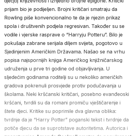
dječjoj književnosti i iznjedrio brojne epigone. Kritički
prijam bio je podijeljen. Brojni kritičari smatraju da
Rowling piše konvencionalno te da je njezin prikaz
spola i društvenih podjela regresivan. Također su se
vodile i vjerske rasprave o “Harryju Potteru”. Bilo je
pokušaja zabrane serijala diljem svijeta, pogotovo u
Sjedinjenim Američkim Državama. Našao se na vrhu
popisa najspornijih knjiga Američkog knjižničarskog
udruženja u prve tri godine od objavljivanja. U
sljedećim godinama roditelji su u nekoliko američkih
gradova pokrenuli prosvjede protiv podučavanja u
školama. Neki kršćanski kritičari, posebno evanđeoski
kršćani, tvrdili su da romani promiču vještičarenje i
štete djeci. Kritike su poprimile dva glavna oblika:
tvrdnje da je “Harry Potter” poganski tekst i tvrdnje da
potiče djecu da se suprotstave autoritetima. Autorica i