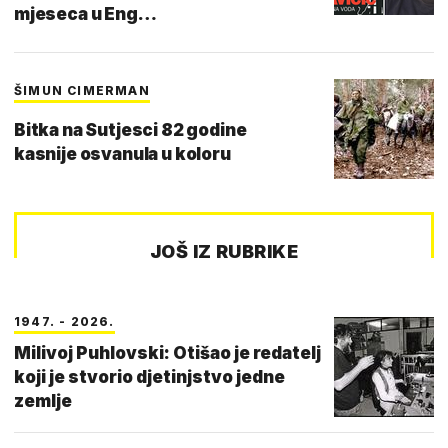
mjeseca u Eng…
ŠIMUN CIMERMAN
Bitka na Sutjesci 82 godine
kasnije osvanula u koloru
JOŠ IZ RUBRIKE
1947. - 2026.
Milivoj Puhlovski: Otišao je redatelj
koji je stvorio djetinjstvo jedne
zemlje