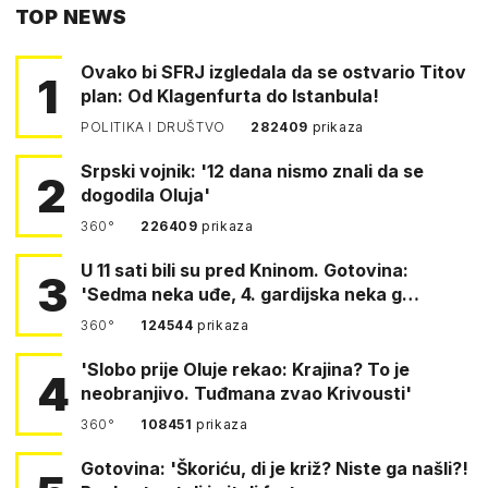
TOP NEWS
FACEBOOKA
Ovako bi SFRJ izgledala da se ostvario Titov
1
plan: Od Klagenfurta do Istanbula!
POLITIKA I DRUŠTVO
282409
prikaza
Srpski vojnik: '12 dana nismo znali da se
2
dogodila Oluja'
360°
226409
prikaza
U 11 sati bili su pred Kninom. Gotovina:
3
'Sedma neka uđe, 4. gardijska neka g…
360°
124544
prikaza
'Slobo prije Oluje rekao: Krajina? To je
4
neobranjivo. Tuđmana zvao Krivousti'
360°
108451
prikaza
Gotovina: 'Škoriću, di je križ? Niste ga našli?!