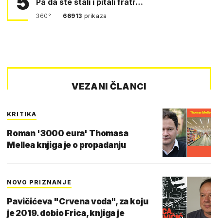
5
Pa da ste stali i pitali fratr…
360°
66913
prikaza
VEZANI ČLANCI
KRITIKA
Roman '3000 eura' Thomasa
Mellea knjiga je o propadanju
NOVO PRIZNANJE
Pavičićeva "Crvena voda", za koju
je 2019. dobio Frica, knjiga je