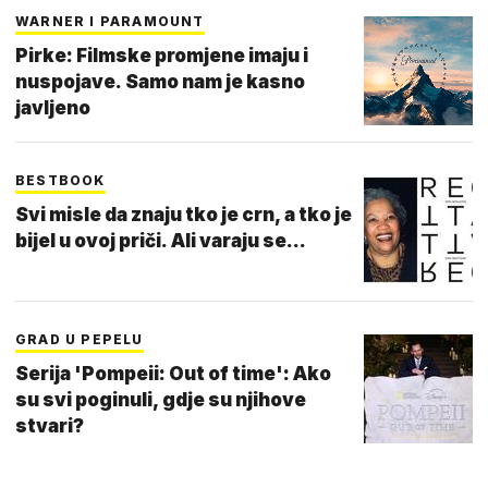
WARNER I PARAMOUNT
Pirke: Filmske promjene imaju i
nuspojave. Samo nam je kasno
javljeno
BESTBOOK
Svi misle da znaju tko je crn, a tko je
bijel u ovoj priči. Ali varaju se...
GRAD U PEPELU
Serija 'Pompeii: Out of time': Ako
su svi poginuli, gdje su njihove
stvari?