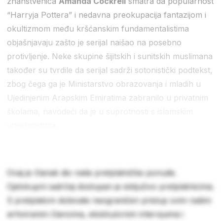
znanstvenica
Amanda Cockrell
smatra da popularnost
“Harryja Pottera” i nedavna preokupacija fantazijom i
okultizmom među kršćanskim fundamentalistima
objašnjavaju zašto je serijal naišao na posebno
protivljenje. Neke skupine šijitskih i sunitskih muslimana
također su tvrdile da serijal sadrži sotonistički podtekst,
zbog čega ga je Ministarstvo obrazovanja i mladih u
Ujedinjenim Arapskim Emiratima zabranilo u privatnim
školama, navodeći da je u suprotnosti s islamskim
vrijednostima.
Ovaj je članak dio naše pretplatničke ponude.
Cjelokupni sadržaj dostupan je isključivo pretplatnicima.
S pretplatom dobivate neograničen pristup svim našim
arhiviranim člancima, ekskluzivnim intervjuima i