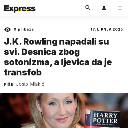
0
prikaza
17. LIPNJA 2025.
J.K. Rowling napadali su
svi. Desnica zbog
sotonizma, a ljevica da je
transfob
Josip Mlakić
PIŠE