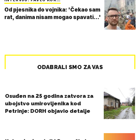
Od pjesnika do vojnika: 'Čekao sam
rat, danima nisam mogao spavati...'