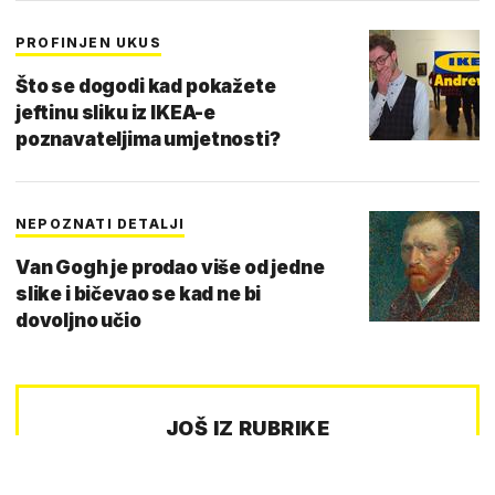
PROFINJEN UKUS
Što se dogodi kad pokažete
jeftinu sliku iz IKEA-e
poznavateljima umjetnosti?
NEPOZNATI DETALJI
Van Gogh je prodao više od jedne
slike i bičevao se kad ne bi
dovoljno učio
JOŠ IZ RUBRIKE