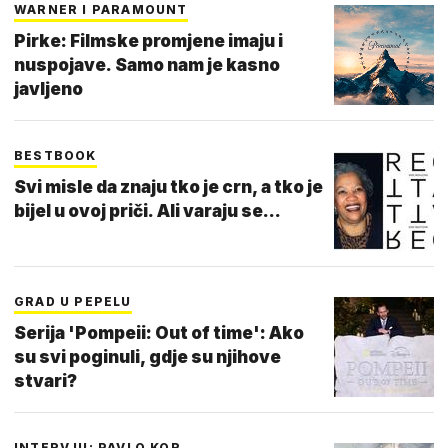
WARNER I PARAMOUNT
Pirke: Filmske promjene imaju i
nuspojave. Samo nam je kasno
javljeno
BESTBOOK
Svi misle da znaju tko je crn, a tko je
bijel u ovoj priči. Ali varaju se...
GRAD U PEPELU
Serija 'Pompeii: Out of time': Ako
su svi poginuli, gdje su njihove
stvari?
INTERVJU: PAVLO KOR…