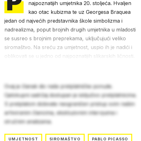
P
najpoznatijih umjetnika 20. stoljeća. Hvaljen
kao otac kubizma te uz Georgesa Braquea
jedan od najvećih predstavnika škole simbolizma i
nadrealizma, poput brojnih drugih umjetnika u mladosti
se susreo s brojnim preprekama, uključujući veliko
siromaštvo. Na sreću za umjetnost, uspio ih je nadići i
oblikovati se u jedno od najpoznatijih slikarskih ličnosti.
Ovaj je članak dio naše pretplatničke ponude.
Cjelokupni sadržaj dostupan je isključivo pretplatnicima.
S pretplatom dobivate neograničen pristup svim našim
arhiviranim člancima, ekskluzivnim intervjuima i
stručnim analizama.
UMJETNOST
SIROMAŠTVO
PABLO PICASSO