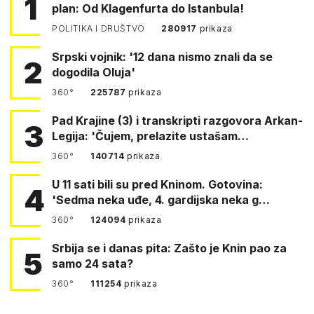
1
plan: Od Klagenfurta do Istanbula!
POLITIKA I DRUŠTVO
280917
prikaza
Srpski vojnik: '12 dana nismo znali da se
2
dogodila Oluja'
360°
225787
prikaza
Pad Krajine (3) i transkripti razgovora Arkan-
3
Legija: 'Čujem, prelazite ustašam…
360°
140714
prikaza
U 11 sati bili su pred Kninom. Gotovina:
4
'Sedma neka uđe, 4. gardijska neka g…
360°
124094
prikaza
Srbija se i danas pita: Zašto je Knin pao za
5
samo 24 sata?
360°
111254
prikaza