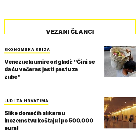
VEZANI ČLANCI
EKONOMSKA KRIZA
Venezuela umire od gladi: "Čini se
da ću večeras jesti pastu za
zube"
LUDI ZA HRVATIMA
Slike domaćih slikara u
inozemstvu koštaju i po 500.000
eura!