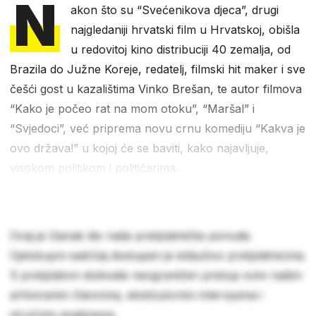
N
akon što su “Svećenikova djeca”, drugi
najgledaniji hrvatski film u Hrvatskoj, obišla
u redovitoj kino distribuciji 40 zemalja, od
Brazila do Južne Koreje, redatelj, filmski hit maker i sve
češći gost u kazalištima Vinko Brešan, te autor filmova
“Kako je počeo rat na mom otoku”, “Maršal” i
“Svjedoci”, već priprema novu crnu komediju “Kakva je
ovo država!” u kojoj će se baviti, kako najavljuje,
visokom politikom i političarima.
Ovaj je članak dio naše pretplatničke ponude.
Cjelokupni sadržaj dostupan je isključivo pretplatnicima.
S pretplatom dobivate neograničen pristup svim našim
arhiviranim člancima, ekskluzivnim intervjuima i
stručnim analizama.