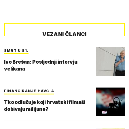
VEZANI ČLANCI
SMRT U 81.
Ivo Brešan: Posljednji intervju
velikana
FINANCIRANJE HAVC-A
Tko odlučuje koji hrvatski filmaši
dobivaju milijune?