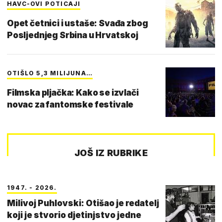
HAVC-OVI POTICAJI
Opet četnici i ustaše: Svađa zbog
Posljednjeg Srbina u Hrvatskoj
OTIŠLO 5,3 MILIJUNA…
Filmska pljačka: Kako se izvlači
novac za fantomske festivale
JOŠ IZ RUBRIKE
1947. - 2026.
Milivoj Puhlovski: Otišao je redatelj
koji je stvorio djetinjstvo jedne