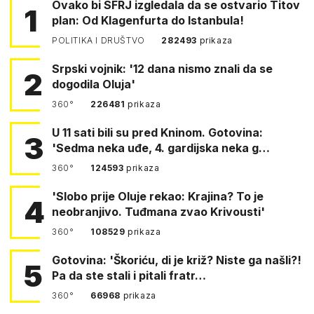
Ovako bi SFRJ izgledala da se ostvario Titov
1
plan: Od Klagenfurta do Istanbula!
POLITIKA I DRUŠTVO
282493
prikaza
Srpski vojnik: '12 dana nismo znali da se
2
dogodila Oluja'
360°
226481
prikaza
U 11 sati bili su pred Kninom. Gotovina:
3
'Sedma neka uđe, 4. gardijska neka g…
360°
124593
prikaza
'Slobo prije Oluje rekao: Krajina? To je
4
neobranjivo. Tuđmana zvao Krivousti'
360°
108529
prikaza
Gotovina: 'Škoriću, di je križ? Niste ga našli?!
5
Pa da ste stali i pitali fratr…
360°
66968
prikaza