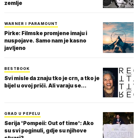
zemlje
WARNER I PARAMOUNT
Pirke: Filmske promjene imaju i
nuspojave. Samo nam je kasno
javljeno
BESTBOOK
Svi misle da znaju tko je crn, a tko je
bijel u ovoj priči. Ali varaju se...
GRAD U PEPELU
Serija 'Pompeii: Out of time': Ako
su svi poginuli, gdje su njihove
stvari?