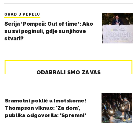
GRAD U PEPELU
Serija 'Pompeii: Out of time': Ako
su svi poginuli, gdje su njihove
stvari?