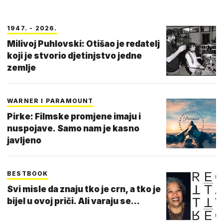
1947. - 2026.
Milivoj Puhlovski: Otišao je redatelj
koji je stvorio djetinjstvo jedne
zemlje
WARNER I PARAMOUNT
Pirke: Filmske promjene imaju i
nuspojave. Samo nam je kasno
javljeno
BESTBOOK
Svi misle da znaju tko je crn, a tko je
bijel u ovoj priči. Ali varaju se...