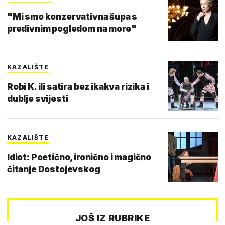
"Mi smo konzervativna šupa s
predivnim pogledom na more"
KAZALIŠTE
Robi K. ili satira bez ikakva rizika i
dublje svijesti
KAZALIŠTE
Idiot: Poetično, ironično i magično
čitanje Dostojevskog
JOŠ IZ RUBRIKE