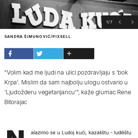
1/7
SANDRA ŠIMUNOVIĆ/PIXSELL
"Volim kad me ljudi na ulici pozdravljaju s 'bok
Krpa'. Mislim da sam najbolju ulogu ostvario u
'Ljudožderu vegetarijancu'", kaže glumac Rene
Bitorajac
alazimo se u Ludoj kući, kazalištu - ludilištu