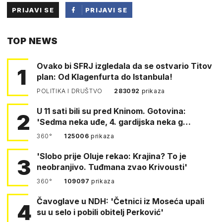
PRIJAVI SE
PRIJAVI SE
PUTEM
TOP NEWS
FACEBOOKA
Ovako bi SFRJ izgledala da se ostvario Titov
1
plan: Od Klagenfurta do Istanbula!
POLITIKA I DRUŠTVO
283092
prikaza
U 11 sati bili su pred Kninom. Gotovina:
2
'Sedma neka uđe, 4. gardijska neka g…
360°
125006
prikaza
'Slobo prije Oluje rekao: Krajina? To je
3
neobranjivo. Tuđmana zvao Krivousti'
360°
109097
prikaza
Čavoglave u NDH: 'Četnici iz Moseća upali
4
su u selo i pobili obitelj Perković'