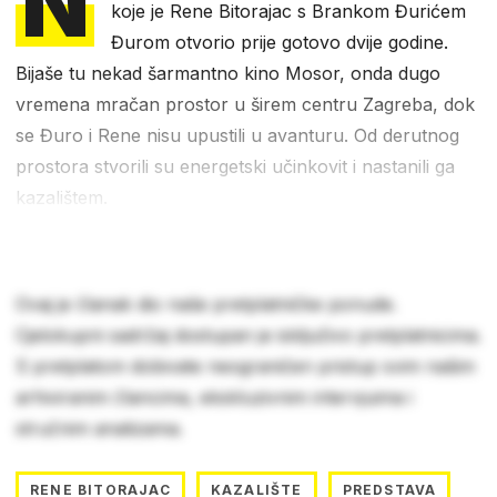
N
koje je Rene Bitorajac s Brankom Đurićem
Đurom otvorio prije gotovo dvije godine.
Bijaše tu nekad šarmantno kino Mosor, onda dugo
vremena mračan prostor u širem centru Zagreba, dok
se Đuro i Rene nisu upustili u avanturu. Od derutnog
prostora stvorili su energetski učinkovit i nastanili ga
kazalištem.
Ovaj je članak dio naše pretplatničke ponude.
Cjelokupni sadržaj dostupan je isključivo pretplatnicima.
S pretplatom dobivate neograničen pristup svim našim
arhiviranim člancima, ekskluzivnim intervjuima i
stručnim analizama.
RENE BITORAJAC
KAZALIŠTE
PREDSTAVA