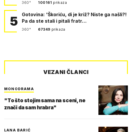
360°
100161
prikaza
Gotovina: 'Škoriću, di je križ? Niste ga našli?!
5
Pa da ste stali i pitali fratr…
360°
67349
prikaza
VEZANI ČLANCI
MONODRAMA
"To što stojim sama na sceni, ne
znači da sam hrabra"
LANA BARIĆ