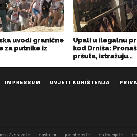
IMPRESSUM
UVJETI KORIŠTENJA
PRIV
miss7zdrava.hr
gastro.hr
joomboos.hr
ordinacija.hr
po