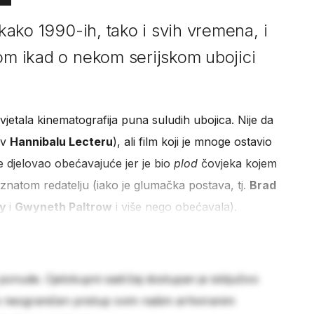
 kako 1990-ih, tako i svih vremena, i
mom ikad o nekom serijskom ubojici
vjetala kinematografija puna suludih ubojica. Nije da
av
Hannibalu Lecteru
), ali film koji je mnoge ostavio
je djelovao obećavajuće jer je bio
plod
čovjeka kojem
oznatom redatelju (iako je glumačka postava, tj.
Brad
ey
i
Gwyneth Paltrow
i više nego obećavala).
 ponude. Cjelokupni sadržaj dostupan je isključivo
e neograničen pristup svim našim arhiviranim