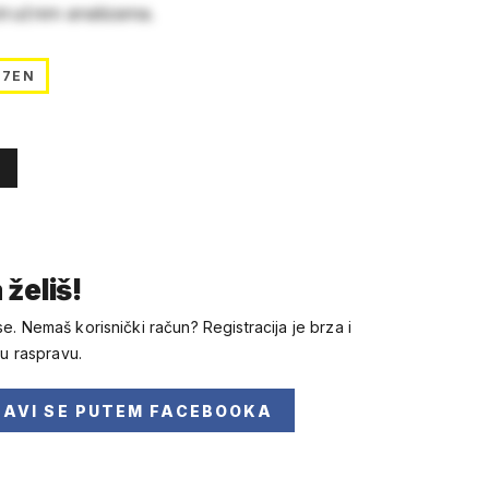
stručnim analizama.
E7EN
 želiš!
se. Nemaš korisnički račun? Registracija je brza i
 u raspravu.
JAVI SE
PUTEM FACEBOOKA