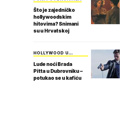
Što je zajedničko
hollywoodskim
hitovima? Snimani
su u Hrvatskoj
HOLLYWOOD U
HRVATSK…
Lude noći Brada
Pitta u Dubrovniku –
potukao se u kafiću