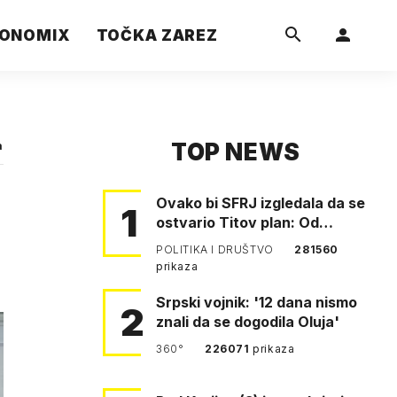
ONOMIX
TOČKA ZAREZ
TOP NEWS
a
Ovako bi SFRJ izgledala da se
1
ostvario Titov plan: Od
Klagenfurta do Istanbula!
POLITIKA I DRUŠTVO
281560
prikaza
Srpski vojnik: '12 dana nismo
2
znali da se dogodila Oluja'
360°
226071
prikaza