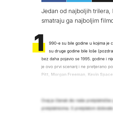
Jedan od najboljih trilera,
smatraju ga najboljim fil
1
990-e su bile godine u kojima je c
su druge godine bile loše (pozdr
bez daha pojavio se 1995. godine i ni
je ovo prvi scenarij i ne pretjerano p
Pitt,
Morgan Freeman
,
Kevin Spac
Ovaj je članak dio naše pretplatničke
pretplatnicima. S pretplatom dobivat