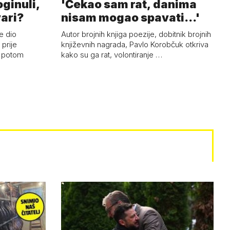
oginuli,
'Čekao sam rat, danima
vari?
nisam mogao spavati...'
e dio
Autor brojnih knjiga poezije, dobitnik brojnih
prije
književnih nagrada, Pavlo Korobčuk otkriva
i potom
kako su ga rat, volontiranje …