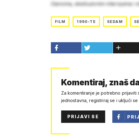
člancima, ekskluzivnim intervjuima i 
FILM
1990-TE
SEDAM
S
Komentiraj, znaš da
Za komentiranje je potrebno prijaviti 
jednostavna, registriraj se i uključi se
PRIJAVI SE
PRI