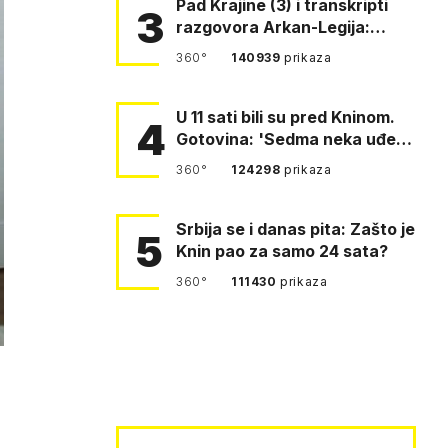
Pad Krajine (3) i transkripti
3
razgovora Arkan-Legija:
'Čujem, prelazite ustašam…
360°
140939
prikaza
U 11 sati bili su pred Kninom.
4
Gotovina: 'Sedma neka uđe,
4. gardijska neka g…
360°
124298
prikaza
Srbija se i danas pita: Zašto je
5
Knin pao za samo 24 sata?
360°
111430
prikaza