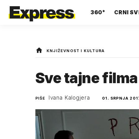
360°
CRNI SV
KNJIŽEVNOST I KULTURA
Sve tajne film
Ivana Kalogjera
PIŠE
01. SRPNJA 201