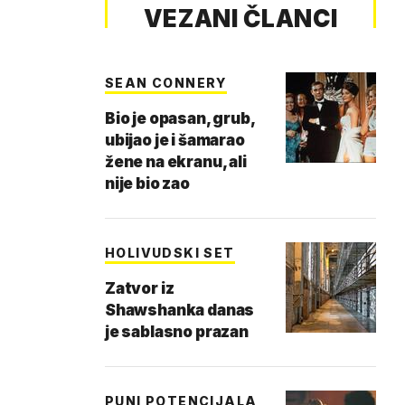
VEZANI ČLANCI
SEAN CONNERY
Bio je opasan, grub,
ubijao je i šamarao
žene na ekranu, ali
nije bio zao
HOLIVUDSKI SET
Zatvor iz
Shawshanka danas
je sablasno prazan
PUNI POTENCIJALA