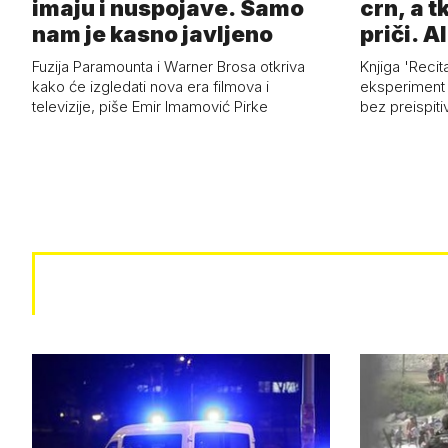
imaju i nuspojave. Samo
crn, a tk
nam je kasno javljeno
priči. Al
Fuzija Paramounta i Warner Brosa otkriva
Knjiga 'Recit
kako će izgledati nova era filmova i
eksperiment i
televizije, piše Emir Imamović Pirke
bez preispiti