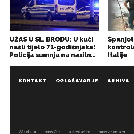
KONTAKT
OGLAŠAVANJE
ARHIVA
24sata.hr
miss7.hr
autostart.hr
miss7mama.hr