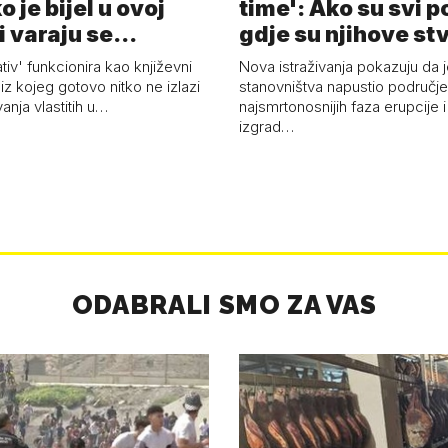
o je bijel u ovoj
time': Ako su svi p
i varaju se...
gdje su njihove st
ativ' funkcionira kao književni
Nova istraživanja pokazuju da j
z kojeg gotovo nitko ne izlazi
stanovništva napustio područje 
vanja vlastitih u…
najsmrtonosnijih faza erupcije 
izgrad…