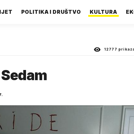
IJET
POLITIKA I DRUŠTVO
KULTURA
EK
12777
prikaz
a Sedam
7.