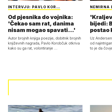
INTERVJU: PAVLO KOR…
NEMIRNA 
Od pjesnika do vojnika:
'Kraljev
'Čekao sam rat, danima
bijedi: 
nisam mogao spavati...'
postao k
Autor brojnih knjiga poezije, dobitnik brojnih
Uz Anderseno
književnih nagrada, Pavlo Korobčuk otkriva
od najintrigan
kako su ga rat, volontiranje …
to je da čovj