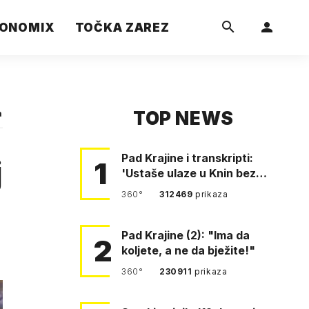
ONOMIX
TOČKA ZAREZ
TOP NEWS
a
Pad Krajine i transkripti:
j
1
'Ustaše ulaze u Knin bez
borbe. Mile, ovo je bežanij…
360°
312469
prikaza
Pad Krajine (2): "Ima da
2
koljete, a ne da bježite!"
360°
230911
prikaza