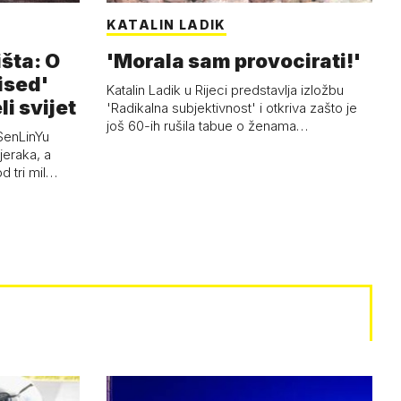
KATALIN LADIK
išta: O
'Morala sam provocirati!'
ised'
Katalin Ladik u Rijeci predstavlja izložbu
li svijet
'Radikalna subjektivnost' i otkriva zašto je
još 60-ih rušila tabue o ženama…
SenLinYu
jeraka, a
d tri mil…