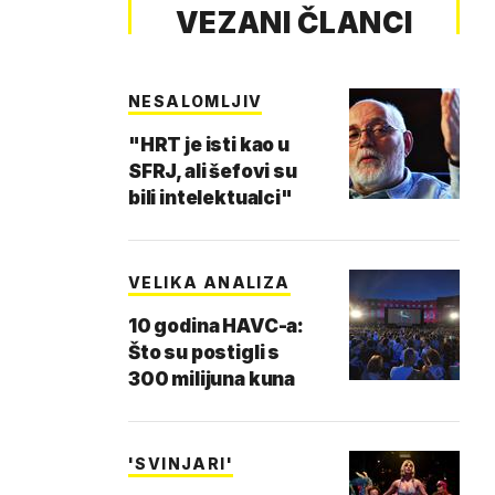
VEZANI ČLANCI
NESALOMLJIV
"HRT je isti kao u
SFRJ, ali šefovi su
bili intelektualci"
VELIKA ANALIZA
10 godina HAVC-a:
Što su postigli s
300 milijuna kuna
'SVINJARI'