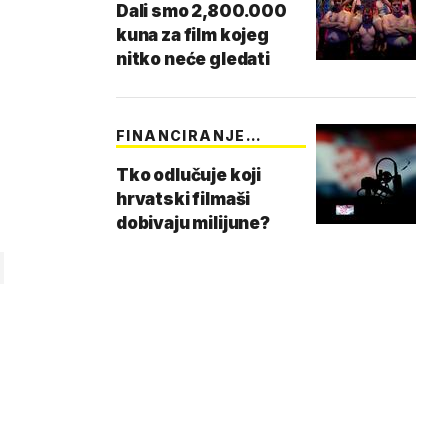
Dali smo 2,800.000
kuna za film kojeg
nitko neće gledati
FINANCIRANJE
HAVC-A
Tko odlučuje koji
hrvatski filmaši
dobivaju milijune?