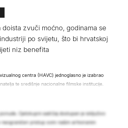
a doista zvuči moćno, godinama se
ndustriji po svijetu, što bi hrvatskoj
jeti niz benefita
vizualnog centra (HAVC) jednoglasno je izabrao
elja te središnje nacionalne filmske institucije.
 ponude. Cjelokupni sadržaj dostupan je isključivo
e neograničen pristup svim našim arhiviranim