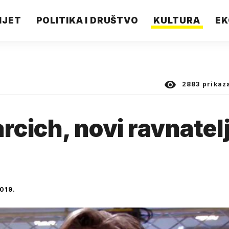
IJET
POLITIKA I DRUŠTVO
KULTURA
EK
2883
prikaz
rcich, novi ravnatel
019.