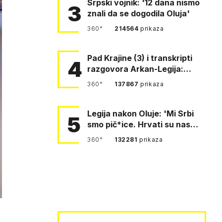
Srpski vojnik: '12 dana nismo
3
znali da se dogodila Oluja'
360°
214564
prikaza
Pad Krajine (3) i transkripti
4
razgovora Arkan-Legija:
'Čujem, prelazite ustašam…
360°
137867
prikaza
Legija nakon Oluje: 'Mi Srbi
5
smo pič*ice. Hrvati su nas
pomeli!'
360°
132281
prikaza