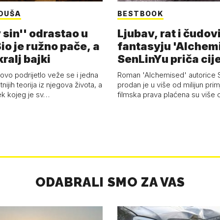
DUŠA
BESTBOOK
 sin'' odrastao u
Ljubav, rat i čudov
Bio je ružno pače, a
fantasyju 'Alchem
ralj bajki
SenLinYu priča cije
vo podrijetlo veže se i jedna
Roman 'Alchemised' autorice 
tnijih teorija iz njegova života, a
prodan je u više od milijun prim
ek kojeg je sv…
filmska prava plaćena su više o