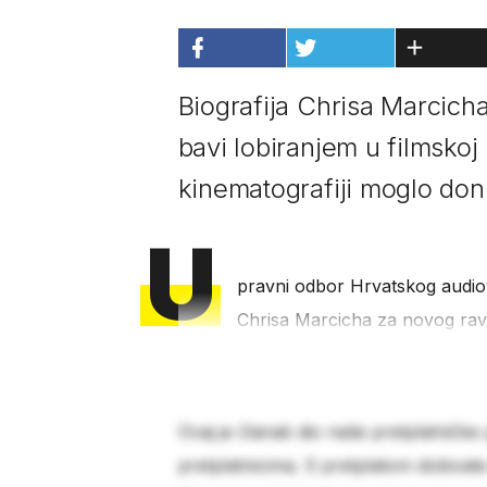
Biografija Chrisa Marcich
bavi lobiranjem u filmskoj i
kinematografiji moglo doni
U
pravni odbor Hrvatskog audio
Chrisa Marcicha za novog ravnat
Ovaj je članak dio naše pretplatničke
pretplatnicima. S pretplatom dobivat