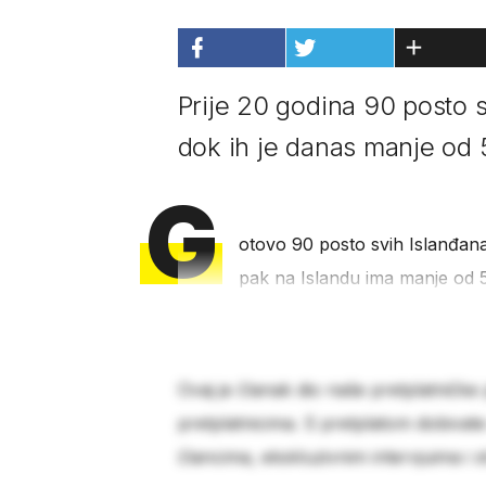
Prije 20 godina 90 posto s
dok ih je danas manje od 
G
otovo 90 posto svih Islanđana 
pak na Islandu ima manje od 5
Ovaj je članak dio naše pretplatničke
pretplatnicima. S pretplatom dobivat
člancima, ekskluzivnim intervjuima i 