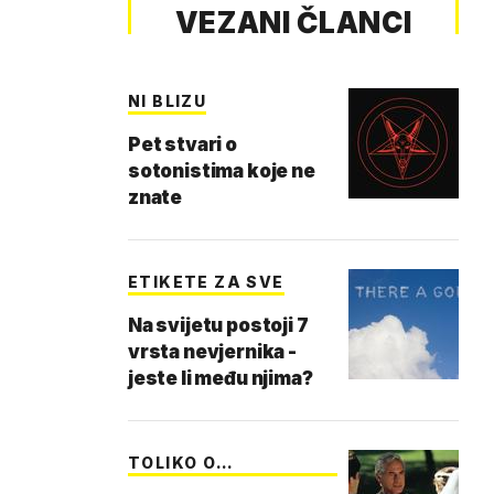
VEZANI ČLANCI
NI BLIZU
Pet stvari o
sotonistima koje ne
znate
ETIKETE ZA SVE
Na svijetu postoji 7
vrsta nevjernika -
jeste li među njima?
TOLIKO O
MONOGAMIJI