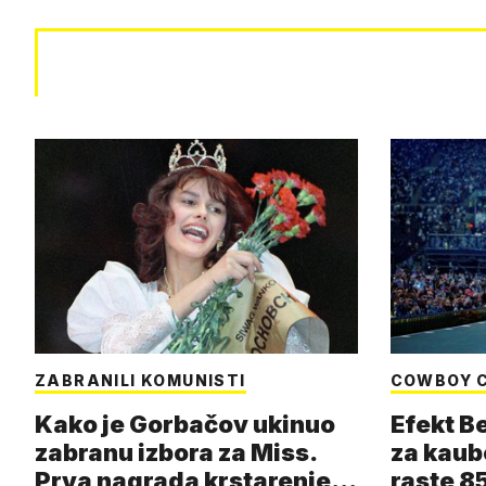
ZABRANILI KOMUNISTI
COWBOY 
Kako je Gorbačov ukinuo
Efekt B
zabranu izbora za Miss.
za kaub
Prva nagrada krstarenje
raste 85