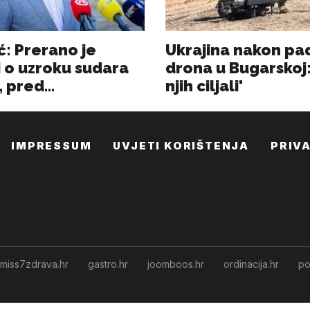
IMPRESSUM
UVJETI KORIŠTENJA
PRIV
miss7zdrava.hr
gastro.hr
joomboos.hr
ordinacija.hr
po