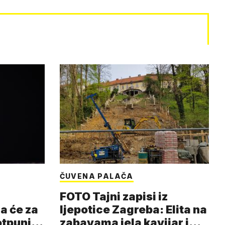
ČUVENA PALAČA
FOTO Tajni zapisi iz
a će za
ljepotice Zagreba: Elita na
otpuni
zabavama jela kavijar i