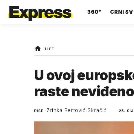
360°
CRNI SV
LIFE
U ovoj europsko
raste neviđen
Zrinka Bertović Skračić
PIŠE
25. SI