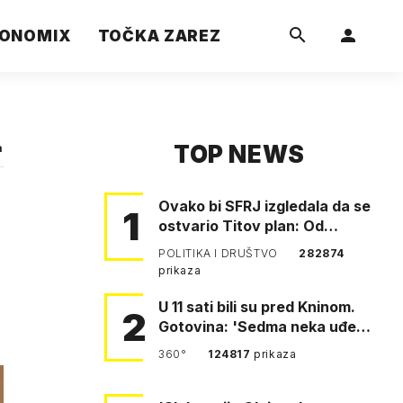
ONOMIX
TOČKA ZAREZ
TOP NEWS
a
Ovako bi SFRJ izgledala da se
1
ostvario Titov plan: Od
Klagenfurta do Istanbula!
POLITIKA I DRUŠTVO
282874
prikaza
U 11 sati bili su pred Kninom.
2
Gotovina: 'Sedma neka uđe,
4. gardijska neka g…
360°
124817
prikaza