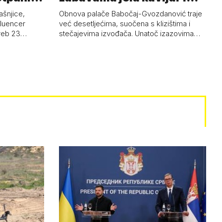
pud…
ašnjice,
Obnova palače Babočaj-Gvozdanović traje
nfluencer
već desetljećima, suočena s klizištima i
greb 23…
stečajevima izvođača. Unatoč izazovima…