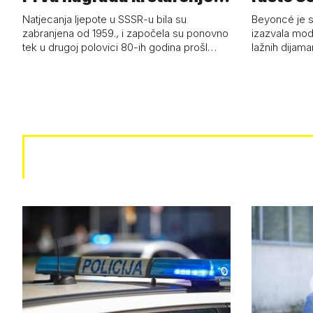
Jadran…
čizmam
Natjecanja ljepote u SSSR-u bila su
Beyoncé je 
zabranjena od 1959., i započela su ponovno
izazvala mod
tek u drugoj polovici 80-ih godina prošl…
lažnih dijam