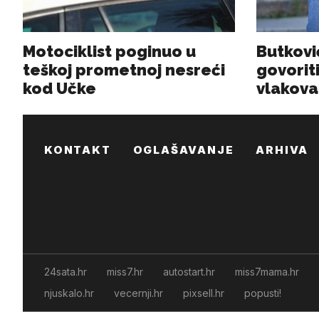
KONTAKT
OGLAŠAVANJE
ARHIVA
24sata.hr
miss7.hr
autostart.hr
miss7mama.hr
njuskalo.hr
vecernji.hr
pixsell.hr
popusti!