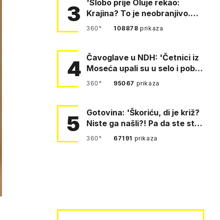
'Slobo prije Oluje rekao:
3
Krajina? To je neobranjivo.
Tuđmana zvao Krivousti'
360°
108878
prikaza
Čavoglave u NDH: 'Četnici iz
4
Moseća upali su u selo i pobili
obitelj Perković'
360°
95067
prikaza
Gotovina: 'Škoriću, di je križ?
5
Niste ga našli?! Pa da ste stali
i pitali fratr…
360°
67191
prikaza