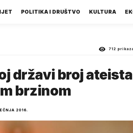
IJET
POLITIKA I DRUŠTVO
KULTURA
EK
712
prikaz
j državi broj ateista
om brzinom
JEČNJA 2016.