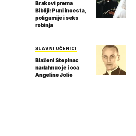
Brakovi prema
Bibliji: Puni incesta,
poligamije i seks
robinja
SLAVNI UČENICI
Blaženi Stepinac
nadahnuo je i oca
Angeline Jolie