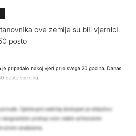
tanovnika ove zemlje su bili vjernici,
50 posto
je pripadalo nekoj vjeri prije svega 20 godina. Danas
0 posto vjernika.
 ponude. Cjelokupni sadržaj dostupan je isključivo
e neograničen pristup svim našim arhiviranim
stručnim analizama.