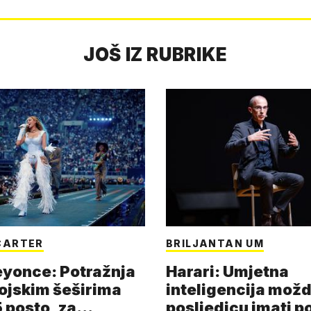
JOŠ IZ RUBRIKE
CARTER
BRILJANTAN UM
eyonce: Potražnja
Harari: Umjetna
ojskim šeširima
inteligencija možd
 posto, za
posljedicu imati p