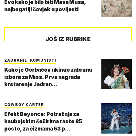
Evo kako je bilo biti Masa Musa,
najbogatiji čovjek u povijesti
JOŠ IZ RUBRIKE
ZABRANILI KOMUNISTI
Kako je Gorbačov ukinuo zabranu
izbora za Miss. Prva nagrada
krstarenje Jadran…
COWBOY CARTER
Efekt Beyonce: Potražnja za
kaubojskim šeširima raste 85
posto, za čizmama 53 p…