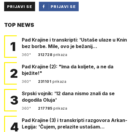
PRIJAVI SE
PRIJAVI SE
PUTEM
TOP NEWS
FACEBOOKA
Pad Krajine i transkripti: 'Ustaše ulaze u Knin
1
bez borbe. Mile, ovo je bežanij…
360°
312728
prikaza
Pad Krajine (2): "Ima da koljete, a ne da
2
bježite!"
360°
231101
prikaza
Srpski vojnik: '12 dana nismo znali da se
3
dogodila Oluja'
360°
217785
prikaza
Pad Krajine (3) i transkripti razgovora Arkan-
4
Legija: 'Čujem, prelazite ustašam…