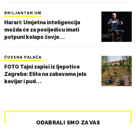
BRILJANTAN UM
Harari: Umjetna inteligencija
možda će za posljedicu imati
potpuni kolaps čovje…
ČUVENA PALAČA
FOTO Tajni zapisi iz ljepotice
Zagreba: Elita na zabavama jela
kavijar i pud…