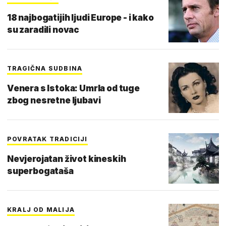
18 najbogatijih ljudi Europe - i kako
su zaradili novac
TRAGIČNA SUDBINA
Venera s Istoka: Umrla od tuge
zbog nesretne ljubavi
POVRATAK TRADICIJI
Nevjerojatan život kineskih
superbogataša
KRALJ OD MALIJA