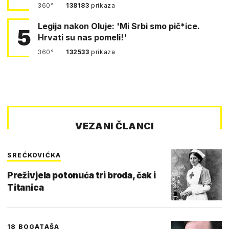
360°
138183
prikaza
Legija nakon Oluje: 'Mi Srbi smo pič*ice.
5
Hrvati su nas pomeli!'
360°
132533
prikaza
VEZANI ČLANCI
SREĆKOVIĆKA
Preživjela potonuća tri broda, čak i
Titanica
18 BOGATAŠA