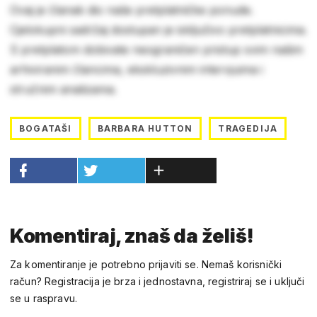
Ovaj je članak dio naše pretplatničke ponude.
Cjelokupni sadržaj dostupan je isključivo pretplatnicima.
S pretplatom dobivate neograničen pristup svim našim
arhiviranim člancima, ekskluzivnim intervjuima i
stručnim analizama.
BOGATAŠI
BARBARA HUTTON
TRAGEDIJA
Komentiraj, znaš da želiš!
Za komentiranje je potrebno prijaviti se. Nemaš korisnički
račun? Registracija je brza i jednostavna, registriraj se i uključi
se u raspravu.