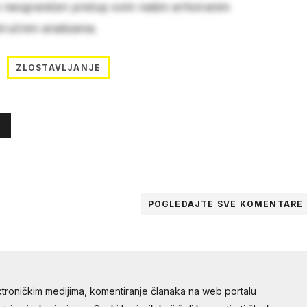
e neograničen pristup svim našim arhiviranim
stručnim analizama.
ZLOSTAVLJANJE
POGLEDAJTE SVE
KOMENTARE
troničkim medijima, komentiranje članaka na web portalu