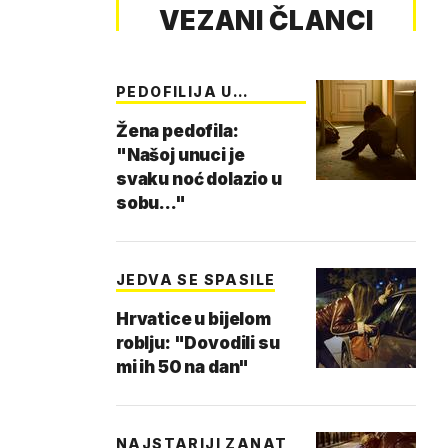
VEZANI ČLANCI
PEDOFILIJA U
HRVATS…
Žena pedofila:
"Našoj unuci je
svaku noć dolazio u
sobu..."
JEDVA SE SPASILE
Hrvatice u bijelom
roblju: "Dovodili su
mi ih 50 na dan"
NAJSTARIJI ZANAT