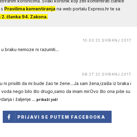
riranim korisnicima. Svaki korisnik koji želi komentirati članke
 s
Pravilima komentiranja
na web portalu Express.hr te sa
2. članka 94. Zakona.
10:03 22.SVIBANJ 2017.
 u braku nemoze ni razumiti....
08:27 22.SVIBANJ 2017.
i prisiliti da mi bude žao te žene....Ja sam žena,izašla iz braka i
h i voda nego bilo što drugo,samo da imam mir.Ovo što ona piše su
anja i žaljenje
... prikaži još!
PRIJAVI SE
PUTEM FACEBOOKA