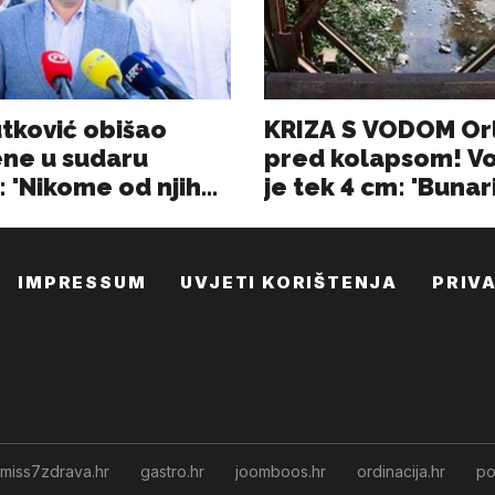
IMPRESSUM
UVJETI KORIŠTENJA
PRIV
miss7zdrava.hr
gastro.hr
joomboos.hr
ordinacija.hr
po