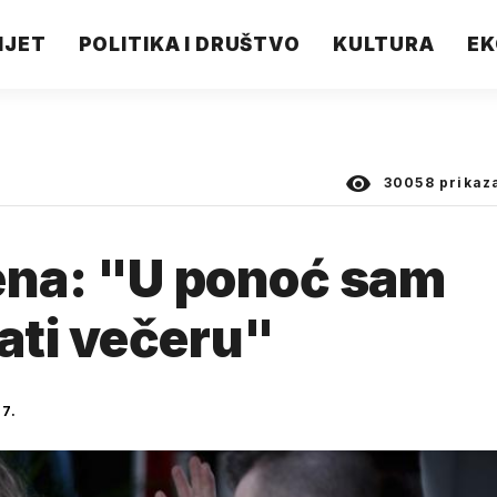
IJET
POLITIKA I DRUŠTVO
KULTURA
EK
30058
prikaz
ena: "U ponoć sam
ati večeru"
7.