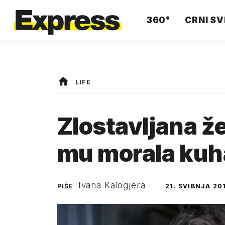
360°
CRNI SV
LIFE
Zlostavljana ž
mu morala kuh
Ivana Kalogjera
PIŠE
21. SVIBNJA 201