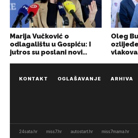
KONTAKT
OGLAŠAVANJE
ARHIVA
24sata.hr
miss7.hr
autostart.hr
miss7mama.hr