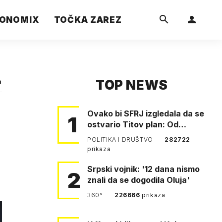
ONOMIX
TOČKA ZAREZ
TOP NEWS
a
Ovako bi SFRJ izgledala da se
1
ostvario Titov plan: Od
Klagenfurta do Istanbula!
POLITIKA I DRUŠTVO
282722
prikaza
Srpski vojnik: '12 dana nismo
2
znali da se dogodila Oluja'
360°
226666
prikaza