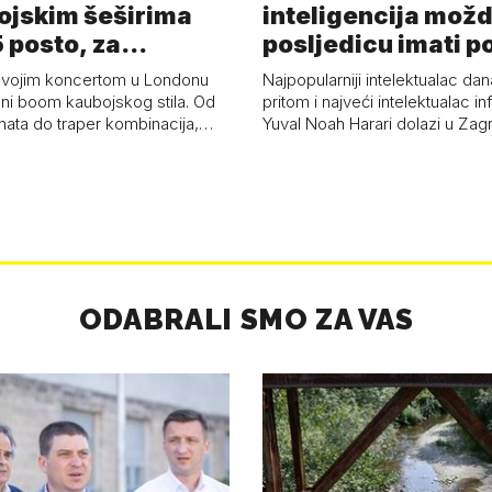
ojskim šeširima
inteligencija možd
 posto, za
posljedicu imati p
a 53 p…
kolaps čovje…
svojim koncertom u Londonu
Najpopularniji intelektualac dan
ni boom kaubojskog stila. Od
pritom i najveći intelektualac i
anata do traper kombinacija,…
Yuval Noah Harari dolazi u Za