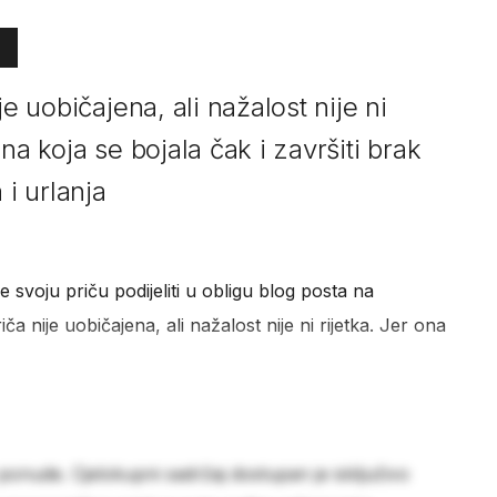
je uobičajena, ali nažalost nije ni
na koja se bojala čak i završiti brak
 i urlanja
je svoju priču podijeliti u obligu blog posta na
iča nije uobičajena, ali nažalost nije ni rijetka. Jer ona
 ponude. Cjelokupni sadržaj dostupan je isključivo