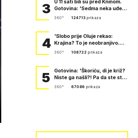
U 11 sati bili su pred Kninom.
3
Gotovina: 'Sedma neka uđe,
4. gardijska neka g…
360°
124713
prikaza
'Slobo prije Oluje rekao:
4
Krajina? To je neobranjivo.
Tuđmana zvao Krivousti'
360°
108722
prikaza
Gotovina: 'Škoriću, di je križ?
5
Niste ga našli?! Pa da ste stali
i pitali fratr…
360°
67086
prikaza