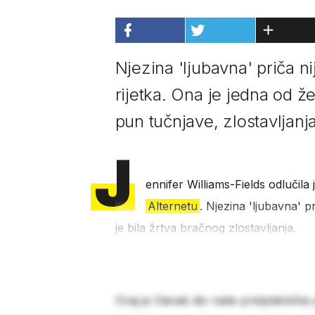
Njezina 'ljubavna' priča ni
rijetka. Ona je jedna od že
pun tučnjave, zlostavljanja
J
ennifer Williams-Fields odlučila 
Alternetu
. Njezina 'ljubavna' pr
je bila žrtva bračnog zlostavljanja.
Ovaj je članak dio naše pretplatničke