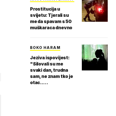
Prostitucija u
svijetu: Tjerali su
me da spavam s 50
muškaraca dnevno
BOKO HARAM
Jeziva ispovijest:
"Silovali su me
svaki dan, trudna
sam, ne znam tko je
otac..…