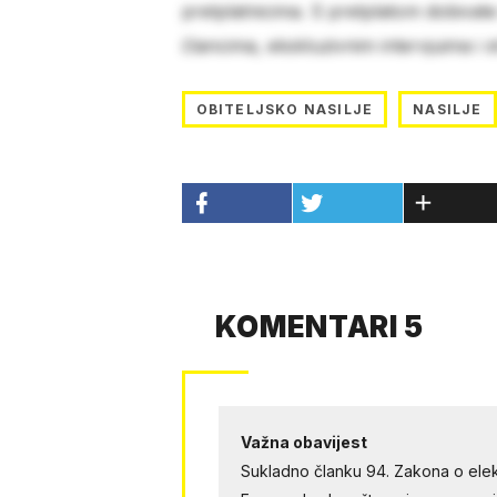
pretplatnicima. S pretplatom dobivat
člancima, ekskluzivnim intervjuima i 
OBITELJSKO NASILJE
NASILJE
KOMENTARI 5
Važna obavijest
Sukladno članku 94. Zakona o elek