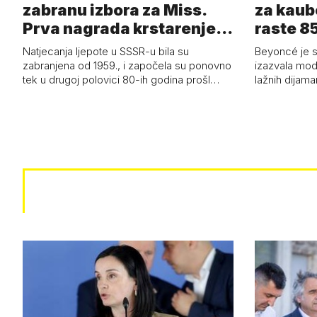
zabranu izbora za Miss.
za kaub
Prva nagrada krstarenje
raste 85
Jadran…
čizmam
Natjecanja ljepote u SSSR-u bila su
Beyoncé je 
zabranjena od 1959., i započela su ponovno
izazvala mod
tek u drugoj polovici 80-ih godina prošl…
lažnih dijam