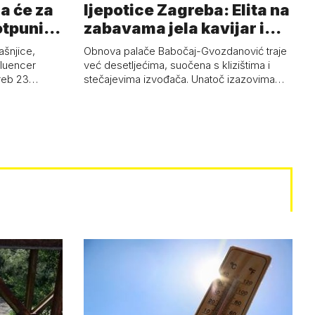
a će za
ljepotice Zagreba: Elita na
otpuni
zabavama jela kavijar i
pud…
ašnjice,
Obnova palače Babočaj-Gvozdanović traje
nfluencer
već desetljećima, suočena s klizištima i
greb 23…
stečajevima izvođača. Unatoč izazovima…