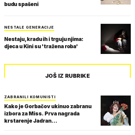
budu spašeni
NESTALE GENERACIJE
Nestaju, kradu ih i trguju njima:
djeca u Kini su 'tražena roba'
JOŠ IZ RUBRIKE
ZABRANILI KOMUNISTI
Kako je Gorbačov ukinuo zabranu
izbora za Miss. Prva nagrada
krstarenje Jadran…