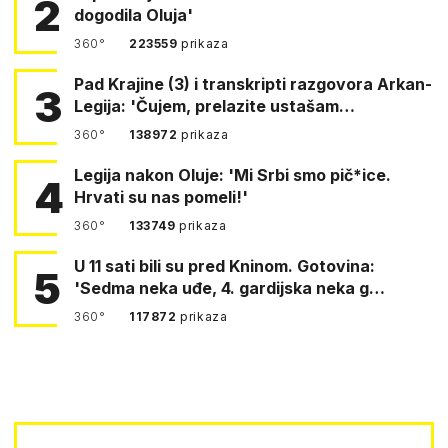
2
dogodila Oluja'
360°
223559
prikaza
Pad Krajine (3) i transkripti razgovora Arkan-
3
Legija: 'Čujem, prelazite ustašam…
360°
138972
prikaza
Legija nakon Oluje: 'Mi Srbi smo pič*ice.
4
Hrvati su nas pomeli!'
360°
133749
prikaza
U 11 sati bili su pred Kninom. Gotovina:
5
'Sedma neka uđe, 4. gardijska neka g…
360°
117872
prikaza