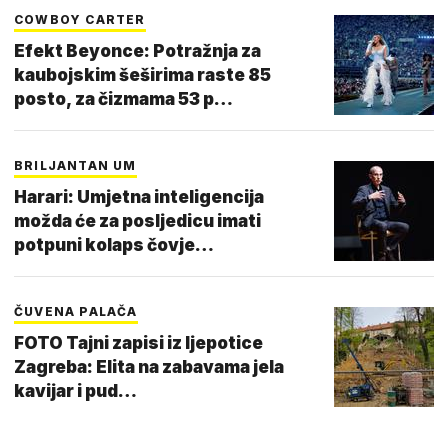
COWBOY CARTER
Efekt Beyonce: Potražnja za
kaubojskim šeširima raste 85
posto, za čizmama 53 p…
BRILJANTAN UM
Harari: Umjetna inteligencija
možda će za posljedicu imati
potpuni kolaps čovje…
ČUVENA PALAČA
FOTO Tajni zapisi iz ljepotice
Zagreba: Elita na zabavama jela
kavijar i pud…