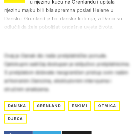
u njezinu kuću na Grenlandu i upitala
njezinu majku bi li bila spremna poslati Helene u
Dansku. Grenland je bio danska kolonija, a Danci su
odlučili da žele poboljšati ondašnje uvjete života.
Ovaj je članak dio naše pretplatničke ponude.
Cjelokupni sadržaj dostupan je isključivo pretplatnicima.
S pretplatom dobivate neograničen pristup svim našim
arhiviranim člancima, ekskluzivnim intervjuima i
stručnim analizama.
DANSKA
GRENLAND
ESKIMI
OTMICA
DJECA