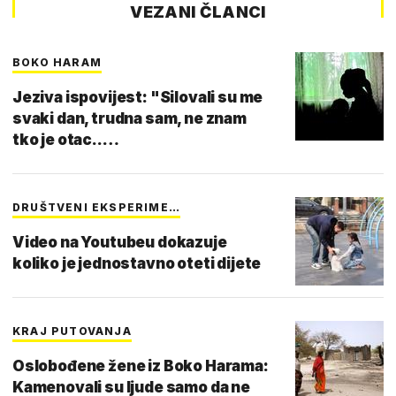
VEZANI ČLANCI
BOKO HARAM
Jeziva ispovijest: "Silovali su me
svaki dan, trudna sam, ne znam
tko je otac..…
DRUŠTVENI EKSPERIME…
Video na Youtubeu dokazuje
koliko je jednostavno oteti dijete
KRAJ PUTOVANJA
Oslobođene žene iz Boko Harama:
Kamenovali su ljude samo da ne