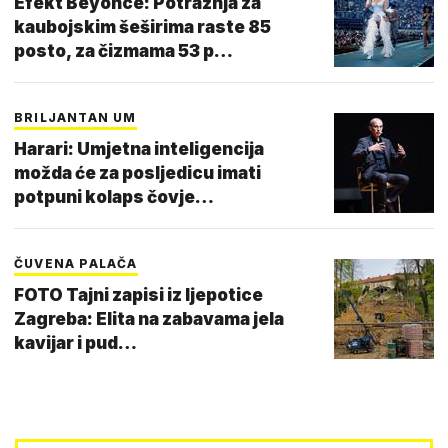
Efekt Beyonce: Potražnja za
kaubojskim šeširima raste 85
posto, za čizmama 53 p…
BRILJANTAN UM
Harari: Umjetna inteligencija
možda će za posljedicu imati
potpuni kolaps čovje…
ČUVENA PALAČA
FOTO Tajni zapisi iz ljepotice
Zagreba: Elita na zabavama jela
kavijar i pud…