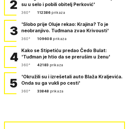
2
su u selo i pobili obitelj Perković'
360°
112386
prikaza
'Slobo prije Oluje rekao: Krajina? To je
3
neobranjivo. Tuđmana zvao Krivousti'
360°
109608
prikaza
Kako se Stipetiću predao Čedo Bulat:
4
'Tuđman je htio da se prerušim u ženu'
360°
42183
prikaza
'Okružili su i izrešetali auto Blaža Kraljevića.
5
Onda su ga vukli po cesti'
360°
33848
prikaza