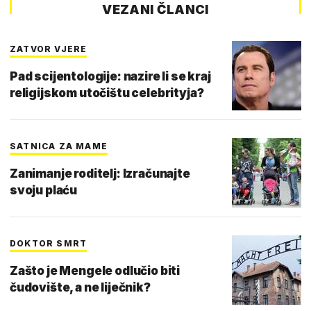
VEZANI ČLANCI
ZATVOR VJERE
Pad scijentologije: nazire li se kraj
religijskom utočištu celebrityja?
SATNICA ZA MAME
Zanimanje roditelj: Izračunajte
svoju plaću
DOKTOR SMRT
Zašto je Mengele odlučio biti
čudovište, a ne liječnik?