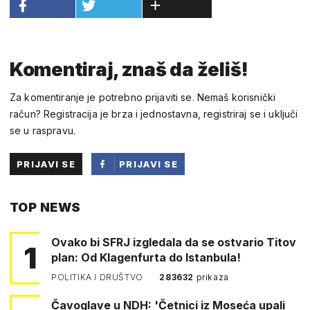
Komentiraj, znaš da želiš!
Za komentiranje je potrebno prijaviti se. Nemaš korisnički
račun? Registracija je brza i jednostavna, registriraj se i uključi
se u raspravu.
PRIJAVI SE
PRIJAVI SE
PUTEM
TOP NEWS
FACEBOOKA
Ovako bi SFRJ izgledala da se ostvario Titov
1
plan: Od Klagenfurta do Istanbula!
POLITIKA I DRUŠTVO
283632
prikaza
Čavoglave u NDH: 'Četnici iz Moseća upali