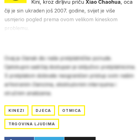
Kini, kroz dirljivu priču
Xiao Chaohua
, oca
čiji je sin ukraden još 2007. godine, svijet je više
usmjerio pogled prema ovom velikom kineskom
problemu.
Ovaj je članak dio naše pretplatničke ponude.
Cjelokupni sadržaj dostupan je isključivo pretplatnicima.
S pretplatom dobivate neograničen pristup svim našim
arhiviranim člancima, ekskluzivnim intervjuima i
stručnim analizama.
KINEZI
DJECA
OTMICA
TRGOVINA LJUDIMA