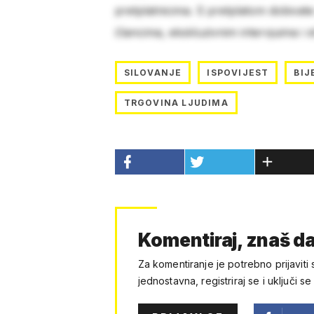
pretplatnicima. S pretplatom dobivat
člancima, ekskluzivnim intervjuima i 
SILOVANJE
ISPOVIJEST
BIJ
TRGOVINA LJUDIMA
Komentiraj, znaš da
Za komentiranje je potrebno prijaviti 
jednostavna, registriraj se i uključi se