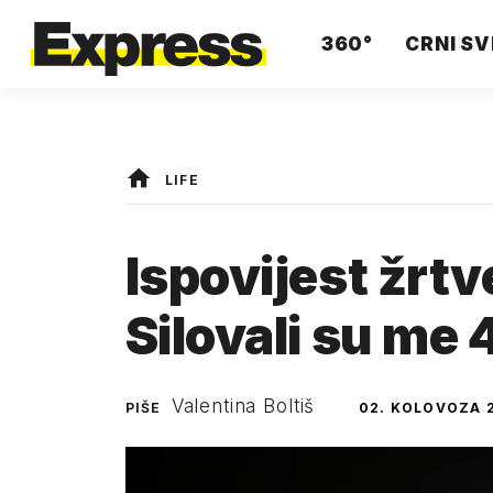
360°
CRNI SV
LIFE
Ispovijest žrtve
Silovali su me
Valentina Boltiš
PIŠE
02. KOLOVOZA 2