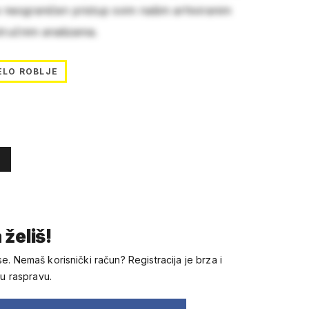
e neograničen pristup svim našim arhiviranim
stručnim analizama.
ELO ROBLJE
 želiš!
se. Nemaš korisnički račun? Registracija je brza i
 u raspravu.