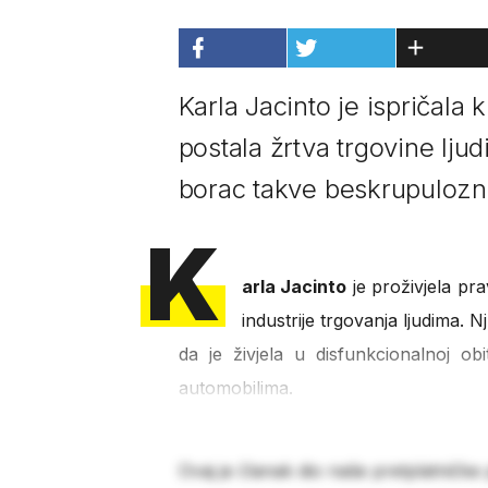
Karla Jacinto je ispričala 
postala žrtva trgovine lju
borac takve beskrupulozne
K
arla Jacinto
je proživjela pr
industrije trgovanja ljudima. 
da je živjela u disfunkcionalnoj ob
automobilima.
Ovaj je članak dio naše pretplatničke