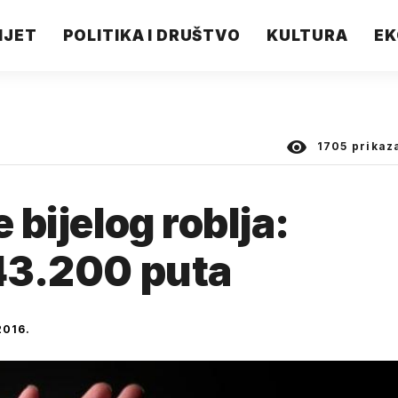
IJET
POLITIKA I DRUŠTVO
KULTURA
EK
1705
prikaz
 bijelog roblja:
 43.200 puta
016.