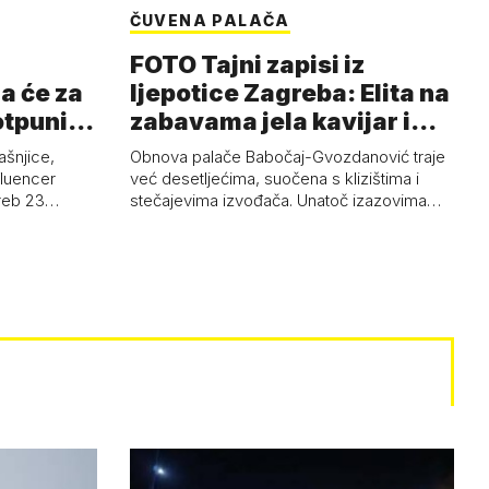
ČUVENA PALAČA
FOTO Tajni zapisi iz
a će za
ljepotice Zagreba: Elita na
otpuni
zabavama jela kavijar i
pud…
ašnjice,
Obnova palače Babočaj-Gvozdanović traje
nfluencer
već desetljećima, suočena s klizištima i
greb 23…
stečajevima izvođača. Unatoč izazovima…