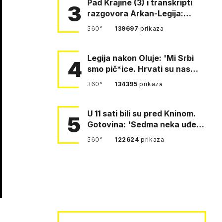
Pad Krajine (3) i transkripti
3
razgovora Arkan-Legija:
'Čujem, prelazite ustašam…
360°
139697
prikaza
Legija nakon Oluje: 'Mi Srbi
4
smo pič*ice. Hrvati su nas
pomeli!'
360°
134395
prikaza
U 11 sati bili su pred Kninom.
5
Gotovina: 'Sedma neka uđe,
4. gardijska neka g…
360°
122624
prikaza