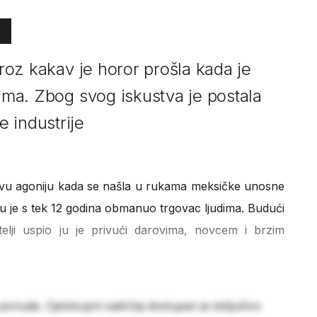
kroz kakav je horor prošla kada je
dima. Zbog svog iskustva je postala
 industrije
avu agoniju kada se našla u rukama meksičke unosne
Nju je s tek 12 godina obmanuo trgovac ljudima. Budući
itelji uspio ju je privući darovima, novcem i brzim
 ponude. Cjelokupni sadržaj dostupan je isključivo