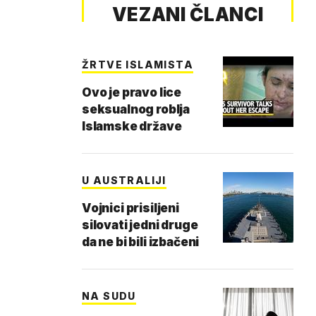
VEZANI ČLANCI
ŽRTVE ISLAMISTA
Ovo je pravo lice
seksualnog roblja
Islamske države
U AUSTRALIJI
Vojnici prisiljeni
silovati jedni druge
da ne bi bili izbačeni
NA SUDU