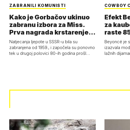
ZABRANILI KOMUNISTI
COWBOY 
Kako je Gorbačov ukinuo
Efekt B
zabranu izbora za Miss.
za kaub
Prva nagrada krstarenje
raste 85
Jadran…
čizmam
Natjecanja ljepote u SSSR-u bila su
Beyoncé je 
zabranjena od 1959., i započela su ponovno
izazvala mod
tek u drugoj polovici 80-ih godina prošl…
lažnih dijam