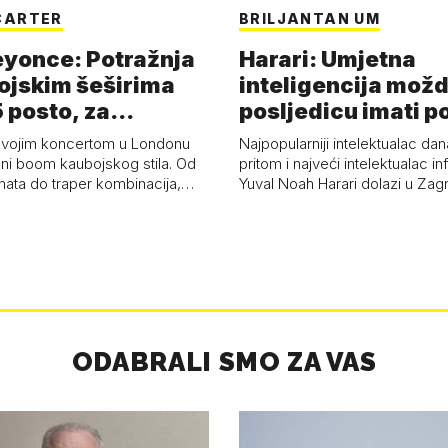
CARTER
BRILJANTAN UM
eyonce: Potražnja
Harari: Umjetna
ojskim šeširima
inteligencija možd
 posto, za
posljedicu imati p
a 53 p…
kolaps čovje…
svojim koncertom u Londonu
Najpopularniji intelektualac dan
ni boom kaubojskog stila. Od
pritom i najveći intelektualac i
anata do traper kombinacija,…
Yuval Noah Harari dolazi u Za