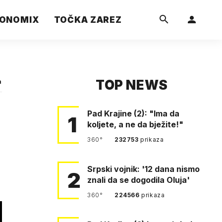
ONOMIX
TOČKA ZAREZ
TOP NEWS
a
Pad Krajine (2): "Ima da
1
koljete, a ne da bježite!"
360°
232753
prikaza
Srpski vojnik: '12 dana nismo
2
znali da se dogodila Oluja'
360°
224566
prikaza