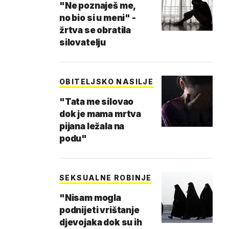
"Ne poznaješ me,
no bio si u meni" -
žrtva se obratila
silovatelju
OBITELJSKO NASILJE
"Tata me silovao
dok je mama mrtva
pijana ležala na
podu"
SEKSUALNE ROBINJE
"Nisam mogla
podnijeti vrištanje
djevojaka dok su ih