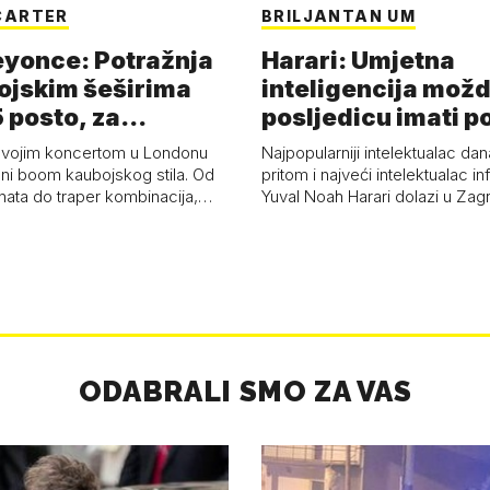
CARTER
BRILJANTAN UM
eyonce: Potražnja
Harari: Umjetna
ojskim šeširima
inteligencija možd
 posto, za
posljedicu imati p
a 53 p…
kolaps čovje…
svojim koncertom u Londonu
Najpopularniji intelektualac dan
ni boom kaubojskog stila. Od
pritom i najveći intelektualac i
anata do traper kombinacija,…
Yuval Noah Harari dolazi u Za