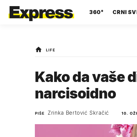
360°
CRNI SV
LIFE
Kako da vaše d
narcisoidno
Zrinka Bertović Skračić
PIŠE
10. OŽ