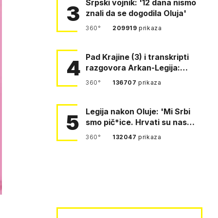
Srpski vojnik: '12 dana nismo
3
znali da se dogodila Oluja'
360°
209919
prikaza
Pad Krajine (3) i transkripti
4
razgovora Arkan-Legija:
'Čujem, prelazite ustašam…
360°
136707
prikaza
Legija nakon Oluje: 'Mi Srbi
5
smo pič*ice. Hrvati su nas
pomeli!'
360°
132047
prikaza