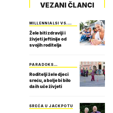
VEZANI ČLANCI
MILLENNIALSI VS.
ST…
Žele biti zdraviji i
živjeti jeftinije od
svojih roditelja
PARADOKS
MODERNIH R…
Roditelji žele djeci
sreću, a bolje bi bilo
da ih uče živjeti
SREĆA U JACKPOTU