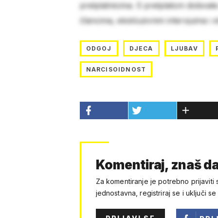
pretplatnicima. S pretplatom dobivat
člancima, ekskluzivnim intervjuima i 
ODGOJ
DJECA
LJUBAV
NARCISOIDNOST
Komentiraj, znaš da
Za komentiranje je potrebno prijaviti 
jednostavna, registriraj se i uključi se