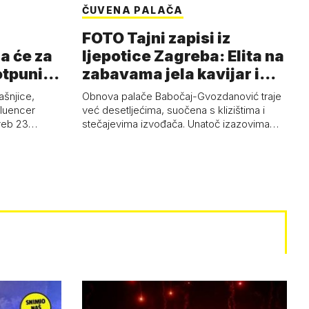
ČUVENA PALAČA
FOTO Tajni zapisi iz
a će za
ljepotice Zagreba: Elita na
otpuni
zabavama jela kavijar i
pud…
ašnjice,
Obnova palače Babočaj-Gvozdanović traje
nfluencer
već desetljećima, suočena s klizištima i
greb 23…
stečajevima izvođača. Unatoč izazovima…