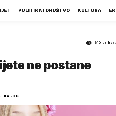
IJET
POLITIKA I DRUŠTVO
KULTURA
EK
610
prikaz
ijete ne postane
UJKA 2015.