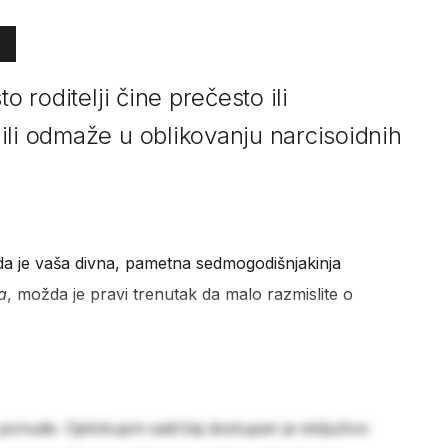
o roditelji čine prečesto ili
ili odmaže u oblikovanju narcisoidnih
 da je vaša divna, pametna sedmogodišnjakinja
a
, možda je pravi trenutak da malo razmislite o
 ponude. Cjelokupni sadržaj dostupan je isključivo