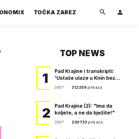
ONOMIX
TOČKA ZAREZ
TOP NEWS
a
Pad Krajine i transkripti:
1
'Ustaše ulaze u Knin bez
borbe. Mile, ovo je bežanij…
360°
312259
prikaza
Pad Krajine (2): "Ima da
2
koljete, a ne da bježite!"
360°
230733
prikaza