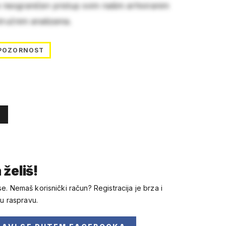
e neograničen pristup svim našim arhiviranim
stručnim analizama.
POZORNOST
 želiš!
se. Nemaš korisnički račun? Registracija je brza i
 u raspravu.