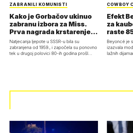
ZABRANILI KOMUNISTI
COWBOY 
Kako je Gorbačov ukinuo
Efekt B
zabranu izbora za Miss.
za kaub
Prva nagrada krstarenje
raste 85
Jadran…
čizmam
Natjecanja ljepote u SSSR-u bila su
Beyoncé je 
zabranjena od 1959., i započela su ponovno
izazvala mod
tek u drugoj polovici 80-ih godina prošl…
lažnih dijam