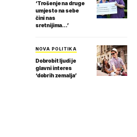
‘Trošenje na druge
umjesto na sebe
čini nas
sretnijima...’
NOVA POLITIKA
Dobrobit ljudi je
glavni interes
‘dobrih zemalja’