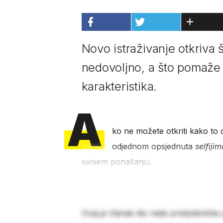
Novo istraživanje otkriva št
nedovoljno, a što pomaže 
karakteristika.
A
ko ne možete otkriti kako to
odjednom opsjednuta
selfijim
svojem ponašanju.
Ovaj je članak dio naše pretplatničke