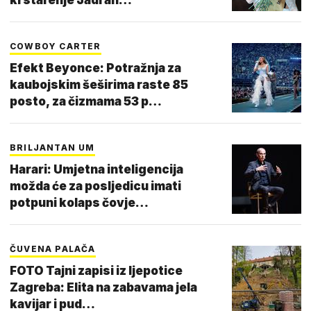
COWBOY CARTER
Efekt Beyonce: Potražnja za
kaubojskim šeširima raste 85
posto, za čizmama 53 p…
BRILJANTAN UM
Harari: Umjetna inteligencija
možda će za posljedicu imati
potpuni kolaps čovje…
ČUVENA PALAČA
FOTO Tajni zapisi iz ljepotice
Zagreba: Elita na zabavama jela
kavijar i pud…