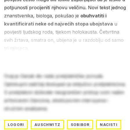
potpunosti procijeniti njihovu veličinu. Novi tekst jednog
znanstvenika, biologa, pokušao je
obuhvatiti i
kvantificirati neke od najvećih stopa ubojstava
u
povijesti ljudskog roda, tijekom holokausta. Četvrtina
svih žrtava, smatra on, ubijena je u razdoblju od samo
tri mjeseca.
Ovaj je članak dio naše pretplatničke ponude.
Cjelokupni sadržaj dostupan je isključivo pretplatnicima.
S pretplatom dobivate neograničen pristup svim našim
arhiviranim člancima, ekskluzivnim intervjuima i
stručnim analizama.
LOGORI
AUSCHWITZ
SOBIBOR
NACISTI