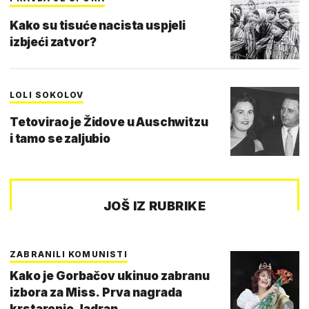
Kako su tisuće nacista uspjeli
izbjeći zatvor?
LOLI SOKOLOV
Tetovirao je Židove u Auschwitzu
i tamo se zaljubio
JOŠ IZ RUBRIKE
ZABRANILI KOMUNISTI
Kako je Gorbačov ukinuo zabranu
izbora za Miss. Prva nagrada
krstarenje Jadran…