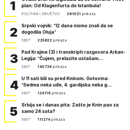
1
plan: Od Klagenfurta do Istanbula!
POLITIKA I DRUŠTVO
281021
prikaza
Srpski vojnik: '12 dana nismo znali da se
2
dogodila Oluja'
360°
225822
prikaza
Pad Krajine (3) i transkripti razgovora Arkan-
3
Legija: 'Čujem, prelazite ustašam…
360°
140736
prikaza
U 11 sati bili su pred Kninom. Gotovina:
4
'Sedma neka uđe, 4. gardijska neka g…
360°
124116
prikaza
Srbija se i danas pita: Zašto je Knin pao za
5
samo 24 sata?
360°
111274
prikaza