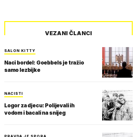
VEZANI ČLANCI
SALON KITTY
Naci bordel: Goebbels je tražio
samo lezbijke
NACISTI
Logor za djecu: Polijevali ih
vodom i bacali na snijeg
PRAVDA JE SPORA