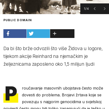
1/4
PUBLIC DOMAIN
Da bi što brže odvozili što više Židova u logore,
tijekom akcije Reinhard na njemačkim je
željeznicama zaposleno oko 1,5 milijun ljudi
P
roučavanje masovnih ubojstava često može
dovesti do problema. Brojevi žrtava koje se
povezuju s najgorim genocidima u svjetskoj
povijesti često mogu biti toliko zapanjujući da je teško u