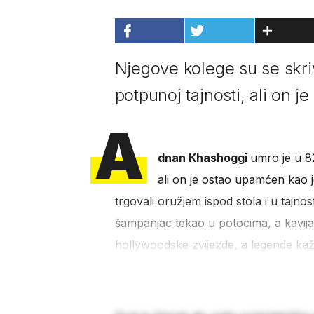
Njegove kolege su se skriva
potpunoj tajnosti, ali on 
A
dnan Khashoggi
umro je u 82
ali on je ostao upamćen kao j
trgovali oružjem ispod stola i u tajnos
šampanjac tekao u potocima, a kavijar
hollywoodske zvijezde, a legende kaž