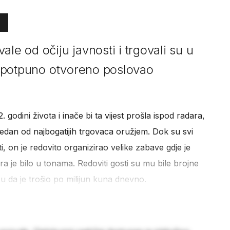
le od očiju javnosti i trgovali su u
je potpuno otvoreno poslovao
. godini života i inače bi ta vijest prošla ispod radara,
edan od najbogatijih trgovaca oružjem. Dok su svi
ti, on je redovito organizirao velike zabave gdje je
a je bilo u tonama. Redoviti gosti su mu bile brojne
u da je trošio po milijun kuna dnevno.