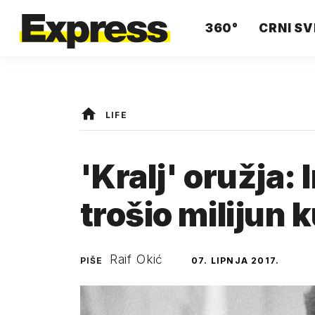
360°
CRNI SV
LIFE
'Kralj' oružja:
trošio milijun 
Raif Okić
PIŠE
07. LIPNJA 2017.