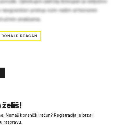
 ponude. Cjelokupni sadržaj dostupan je isključivo
e neograničen pristup svim našim arhiviranim
stručnim analizama.
RONALD REAGAN
 želiš!
se. Nemaš korisnički račun? Registracija je brza i
 u raspravu.