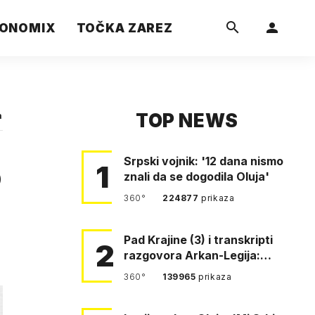
ONOMIX
TOČKA ZAREZ
TOP NEWS
a
Srpski vojnik: '12 dana nismo
o
1
znali da se dogodila Oluja'
360°
224877
prikaza
Pad Krajine (3) i transkripti
2
razgovora Arkan-Legija:
'Čujem, prelazite ustašam…
360°
139965
prikaza