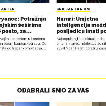
CARTER
BRILJANTAN UM
eyonce: Potražnja
Harari: Umjetna
ojskim šeširima
inteligencija možd
 posto, za
posljedicu imati p
a 53 p…
kolaps čovje…
svojim koncertom u Londonu
Najpopularniji intelektualac dan
ni boom kaubojskog stila. Od
pritom i najveći intelektualac i
anata do traper kombinacija,…
Yuval Noah Harari dolazi u Za