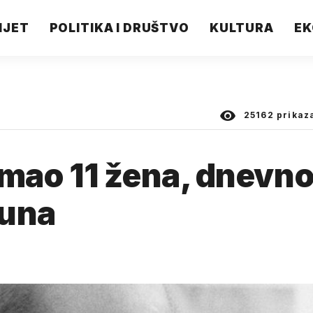
IJET
POLITIKA I DRUŠTVO
KULTURA
EK
25162
prikaz
 Imao 11 žena, dnevn
kuna