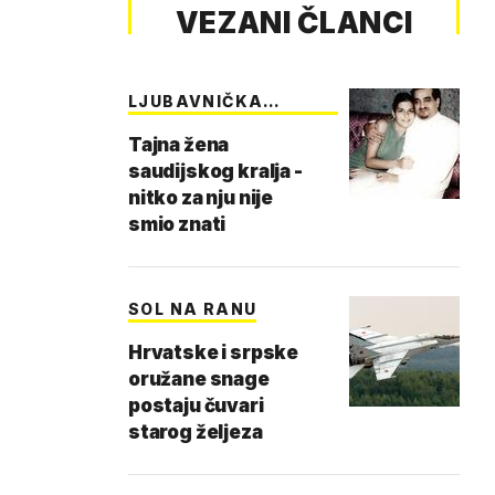
VEZANI ČLANCI
LJUBAVNIČKA
PRAVDA
Tajna žena
saudijskog kralja -
nitko za nju nije
smio znati
SOL NA RANU
Hrvatske i srpske
oružane snage
postaju čuvari
starog željeza