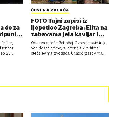
ČUVENA PALAČA
FOTO Tajni zapisi iz
a će za
ljepotice Zagreba: Elita na
otpuni
zabavama jela kavijar i
pud…
ašnjice,
Obnova palače Babočaj-Gvozdanović traje
nfluencer
već desetljećima, suočena s klizištima i
greb 23…
stečajevima izvođača. Unatoč izazovima…