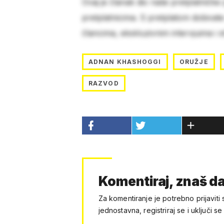
Ovaj je članak dio naše pretplatničke
pretplatnicima. S pretplatom dobivat
člancima, ekskluzivnim intervjuima i 
ADNAN KHASHOGGI
ORUŽJE
RAZVOD
Komentiraj, znaš da
Za komentiranje je potrebno prijaviti 
jednostavna, registriraj se i uključi se