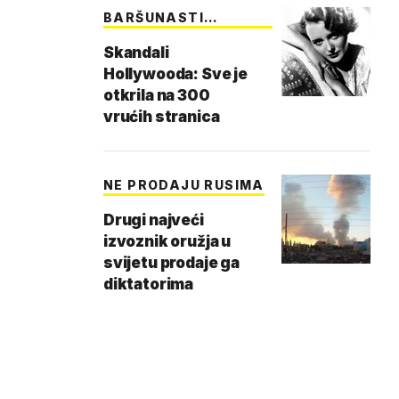
BARŠUNASTI
DNEVNICI
Skandali
Hollywooda: Sve je
otkrila na 300
vrućih stranica
NE PRODAJU RUSIMA
Drugi najveći
izvoznik oružja u
svijetu prodaje ga
diktatorima