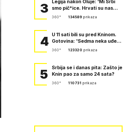
Legija nakon Oluje: 'Mi Srbi
3
smo pič*ice. Hrvati su nas
pomeli!'
360°
134589
prikaza
U 11 sati bili su pred Kninom.
4
Gotovina: 'Sedma neka uđe,
4. gardijska neka g…
360°
123320
prikaza
Srbija se i danas pita: Zašto je
5
Knin pao za samo 24 sata?
360°
110731
prikaza