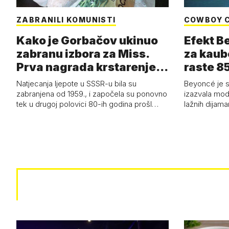
ZABRANILI KOMUNISTI
COWBOY 
Kako je Gorbačov ukinuo
Efekt B
zabranu izbora za Miss.
za kaub
Prva nagrada krstarenje
raste 85
Jadran…
čizmam
Natjecanja ljepote u SSSR-u bila su
Beyoncé je 
zabranjena od 1959., i započela su ponovno
izazvala mod
tek u drugoj polovici 80-ih godina prošl…
lažnih dijam