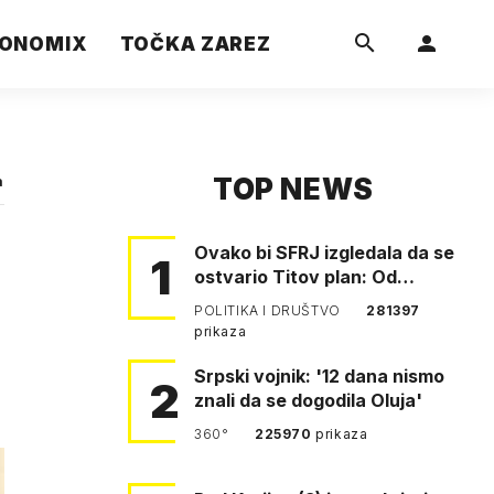
ONOMIX
TOČKA ZAREZ
TOP NEWS
a
Ovako bi SFRJ izgledala da se
1
ostvario Titov plan: Od
Klagenfurta do Istanbula!
POLITIKA I DRUŠTVO
281397
prikaza
Srpski vojnik: '12 dana nismo
2
znali da se dogodila Oluja'
360°
225970
prikaza