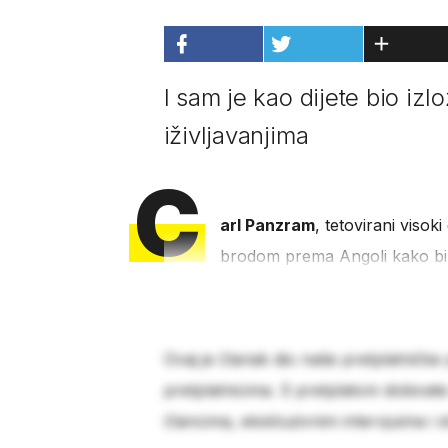
I sam je kao dijete bio iz
iživljavanjima
C
arl Panzram
, tetovirani visok
brodom prema Angoli kako bi
Ovaj je članak dio naše pretplatničke
pretplatnicima. S pretplatom dobivat
člancima, ekskluzivnim intervjuima i 