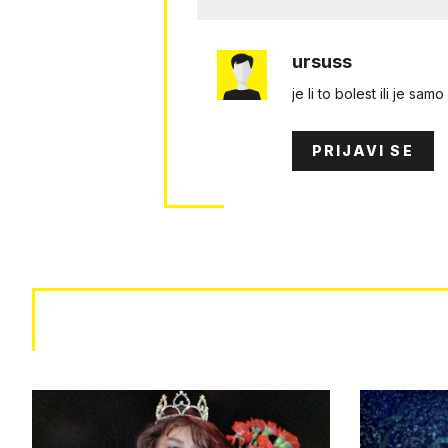
ursuss
je li to bolest ili je sa
PRIJAVI SE