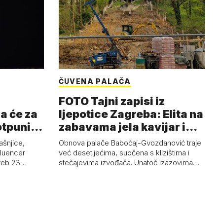
ČUVENA PALAČA
FOTO Tajni zapisi iz
a će za
ljepotice Zagreba: Elita na
otpuni
zabavama jela kavijar i
pud…
ašnjice,
Obnova palače Babočaj-Gvozdanović traje
nfluencer
već desetljećima, suočena s klizištima i
greb 23…
stečajevima izvođača. Unatoč izazovima…