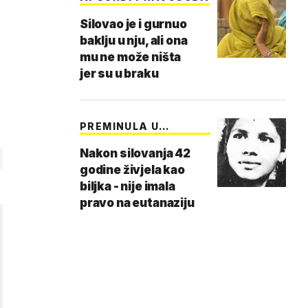
Silovao je i gurnuo
baklju u nju, ali ona
mu ne može ništa
jer su u braku
PREMINULA U
SVIBNJU
Nakon silovanja 42
godine živjela kao
biljka - nije imala
pravo na eutanaziju