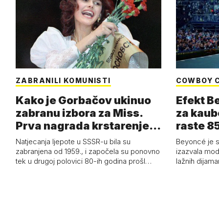
ZABRANILI KOMUNISTI
COWBOY 
Kako je Gorbačov ukinuo
Efekt B
zabranu izbora za Miss.
za kaub
Prva nagrada krstarenje
raste 85
Jadran…
čizmam
Natjecanja ljepote u SSSR-u bila su
Beyoncé je 
zabranjena od 1959., i započela su ponovno
izazvala mod
tek u drugoj polovici 80-ih godina prošl…
lažnih dijam