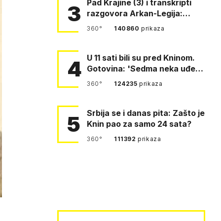
Pad Krajine (3) i transkripti
3
razgovora Arkan-Legija:
'Čujem, prelazite ustašam…
360°
140860
prikaza
U 11 sati bili su pred Kninom.
4
Gotovina: 'Sedma neka uđe,
4. gardijska neka g…
360°
124235
prikaza
Srbija se i danas pita: Zašto je
5
Knin pao za samo 24 sata?
360°
111392
prikaza