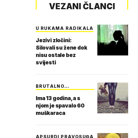
VEZANI ČLANCI
U RUKAMA RADIKALA
Jezivi zločini:
Silovali su žene dok
nisu ostale bez
svijesti
BRUTALNO
DJETINJSTVO
Ima 13 godina, a s
njom je spavalo 60
muškaraca
APSURDI PRAVOSUĐA