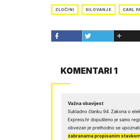
ZLOČINI
SILOVANJE
CARL 
KOMENTARI 1
Važna obavijest
Sukladno članku 94. Zakona o elek
Express.hr dopušteno je samo regist
obvezan je prethodno se upoznati
zabranama propisanim stavkom 