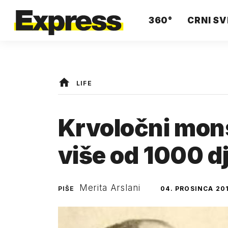
360°
CRNI SV
LIFE
Krvoločni mons
više od 1000 d
Merita Arslani
PIŠE
04. PROSINCA 20