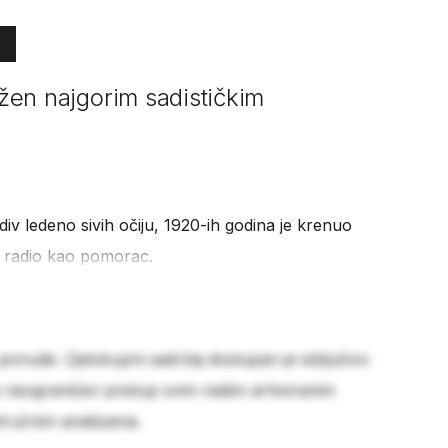
ložen najgorim sadističkim
i div ledeno sivih očiju, 1920-ih godina je krenuo
 radio kao pomorac.
 ponude. Cjelokupni sadržaj dostupan je isključivo
e neograničen pristup svim našim arhiviranim
stručnim analizama.