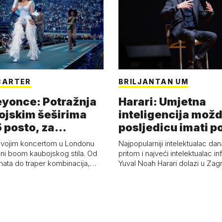
CARTER
BRILJANTAN UM
eyonce: Potražnja
Harari: Umjetna
ojskim šeširima
inteligencija možd
 posto, za
posljedicu imati p
a 53 p…
kolaps čovje…
svojim koncertom u Londonu
Najpopularniji intelektualac dan
ni boom kaubojskog stila. Od
pritom i najveći intelektualac i
anata do traper kombinacija,…
Yuval Noah Harari dolazi u Za