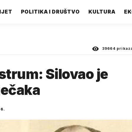
IJET
POLITIKA I DRUŠTVO
KULTURA
EK
39664
prikaz
trum: Silovao je
ječaka
16.