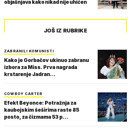
objašnjava kako nikad nije uhićen
JOŠ IZ RUBRIKE
ZABRANILI KOMUNISTI
Kako je Gorbačov ukinuo zabranu
izbora za Miss. Prva nagrada
krstarenje Jadran…
COWBOY CARTER
Efekt Beyonce: Potražnja za
kaubojskim šeširima raste 85
posto, za čizmama 53 p…