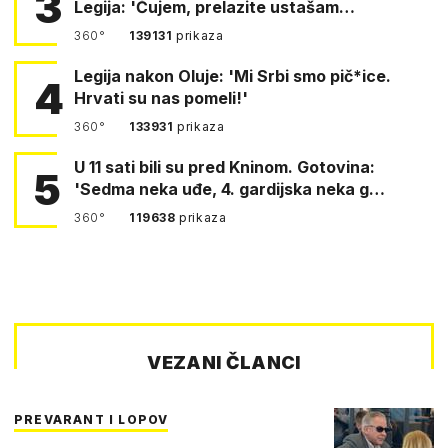
3
Legija: 'Čujem, prelazite ustašam…
360°
139131
prikaza
Legija nakon Oluje: 'Mi Srbi smo pič*ice.
4
Hrvati su nas pomeli!'
360°
133931
prikaza
U 11 sati bili su pred Kninom. Gotovina:
5
'Sedma neka uđe, 4. gardijska neka g…
360°
119638
prikaza
VEZANI ČLANCI
PREVARANT I LOPOV