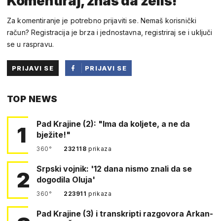
Komentiraj, znaš da želiš!
Za komentiranje je potrebno prijaviti se. Nemaš korisnički
račun? Registracija je brza i jednostavna, registriraj se i uključi
se u raspravu.
PRIJAVI SE
PRIJAVI SE
PUTEM
TOP NEWS
FACEBOOKA
Pad Krajine (2): "Ima da koljete, a ne da
1
bježite!"
360°
232118
prikaza
Srpski vojnik: '12 dana nismo znali da se
2
dogodila Oluja'
360°
223911
prikaza
Pad Krajine (3) i transkripti razgovora Arkan-