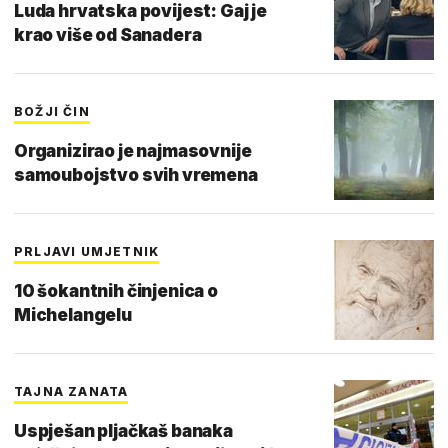
Luda hrvatska povijest: Gaj je
krao više od Sanadera
BOŽJI ČIN
Organizirao je najmasovnije
samoubojstvo svih vremena
PRLJAVI UMJETNIK
10 šokantnih činjenica o
Michelangelu
TAJNA ZANATA
Uspješan pljačkaš banaka