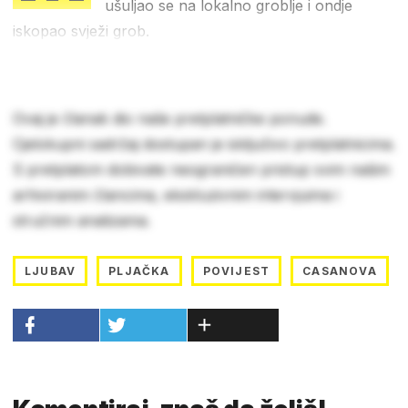
ušuljao se na lokalno groblje i ondje
iskopao svježi grob.
Ovaj je članak dio naše pretplatničke ponude.
Cjelokupni sadržaj dostupan je isključivo pretplatnicima.
S pretplatom dobivate neograničen pristup svim našim
arhiviranim člancima, ekskluzivnim intervjuima i
stručnim analizama.
LJUBAV
PLJAČKA
POVIJEST
CASANOVA