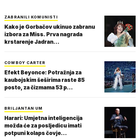
ZABRANILI KOMUNISTI
Kako je Gorbačov ukinuo zabranu
izbora za Miss. Prva nagrada
krstarenje Jadran…
COWBOY CARTER
Efekt Beyonce: Potražnja za
kaubojskim šeširima raste 85
posto, za čizmama 53 p…
BRILJANTAN UM
Harari: Umjetna inteligencija
možda će za posljedicu imati
potpuni kolaps čovje…