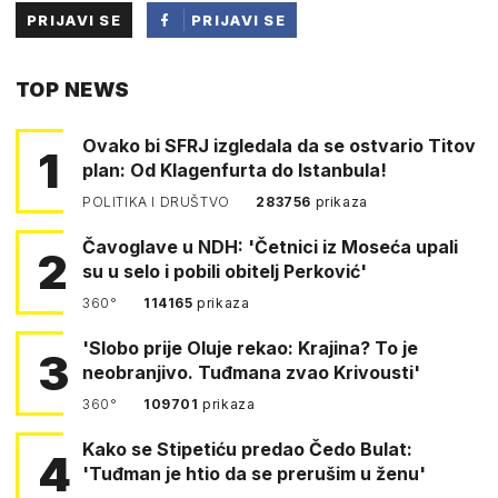
PRIJAVI SE
PRIJAVI SE
PUTEM
TOP NEWS
FACEBOOKA
Ovako bi SFRJ izgledala da se ostvario Titov
1
plan: Od Klagenfurta do Istanbula!
POLITIKA I DRUŠTVO
283756
prikaza
Čavoglave u NDH: 'Četnici iz Moseća upali
2
su u selo i pobili obitelj Perković'
360°
114165
prikaza
'Slobo prije Oluje rekao: Krajina? To je
3
neobranjivo. Tuđmana zvao Krivousti'
360°
109701
prikaza
Kako se Stipetiću predao Čedo Bulat:
4
'Tuđman je htio da se prerušim u ženu'