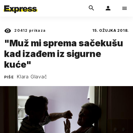
20412
prikaza
15. OŽUJKA 2018.
"Muž mi sprema sačekušu
kad izađem iz sigurne
kuće"
Klara Glavač
PIŠE