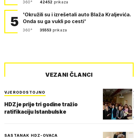
360°
42452
prikaza
'Okružili su i izrešetali auto Blaža Kraljevića.
5
Onda su ga vukli po cesti'
360°
35553
prikaza
VEZANI ČLANCI
VJERODOSTOJNO
HDZ je prije tri godine tražio
ratifikaciju Istanbulske
SASTANAK HDZ-OVACA