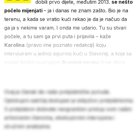
dobili prvo dijete, međutim 2013.
se nešto
počelo mijenjati
– ja i danas ne znam zašto. Bio je na
terenu, a kada se vratio kući rekao je da je načuo da
ga ja s nekime varam. I onda me udario. Tu su stvari
počele, a tu sam ga prvi puta i prijavila – kaže
Karolina
(pravo ime poznato redakciji) koju
intervjuiram u jednoj sigurnoj kući u Slavoniji, a koja sa
svojim bivšim suprugom
Branimirom im
a troje djece.
Ovaj je članak dio naše pretplatničke ponude.
Cjelokupni sadržaj dostupan je isključivo pretplatnicima.
S pretplatom dobivate neograničen pristup svim našim
arhiviranim člancima, ekskluzivnim intervjuima i
stručnim analizama.