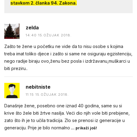
stavkom 2. članka 94. Zakona.
zelda
14:40 15.OŽUJAK 2018.
Zašto te žene u početku ne vide da to nisu osobe s kojima
treba imat toliko djece i zašto si same ne osiguraju egzistenciju,
nego radije biraju ovo,ženu bez posla i izdržavanu,muškarci u
biti preziru..
nebitniste
11:15 15.OŽUJAK 2018.
Današnje žene, posebno one iznad 40 godina, same su si
krive što žele biti žrtve nasilja. Veći dio njih vole biti prebijene,
zato što ih je to učila tradicija. Zlo se prenosi iz generacije u
generaciju. Prije je bilo normalno
... prikaži još!