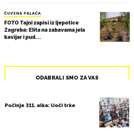
ČUVENA PALAČA
FOTO Tajni zapisi iz ljepotice
Zagreba: Elita na zabavama jela
kavijar i pud…