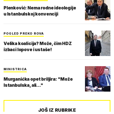
Plenković: Nema rodne ideologije
u Istanbulskoj konvenciji
POGLED PREKO ROVA
Velika koalicija? Može, čim HDZ
izbaci lopove i ustaše!
MINISTRICA
Murganićka opet briljira: "Može
Istanbulska, ali..."
JOŠ IZ RUBRIKE