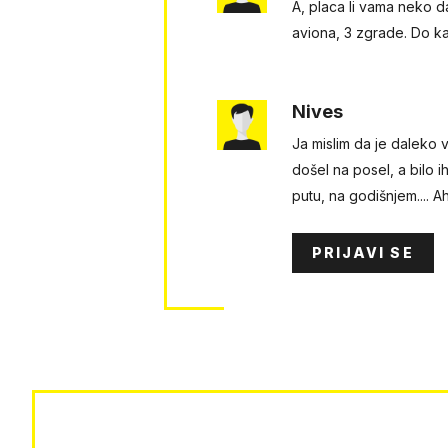
A, placa li vama neko d
aviona, 3 zgrade. Do ka
Nives
Ja mislim da je daleko 
došel na posel, a bilo i
putu, na godišnjem.... A
PRIJAVI SE