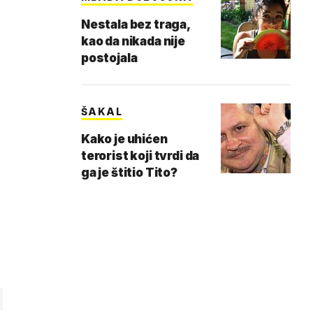
Nestala bez traga,
kao da nikada nije
postojala
ŠAKAL
Kako je uhićen
terorist koji tvrdi da
ga je štitio Tito?