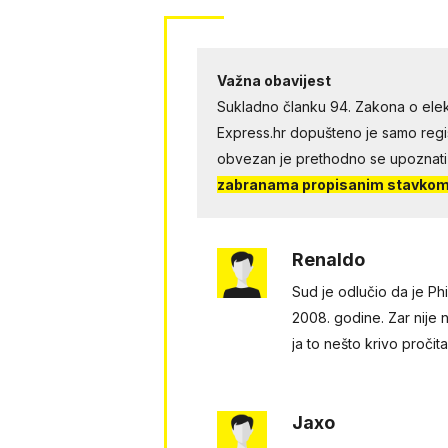
Važna obavijest
Sukladno članku 94. Zakona o elek
Express.hr dopušteno je samo regist
obvezan je prethodno se upoznati
zabranama propisanim stavkom 
Renaldo
Sud je odlučio da je Ph
2008. godine. Zar nije 
ja to nešto krivo pročit
Jaxo