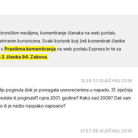
troničkim medijima, komentiranje članaka na web portalu
riranim korisnicima. Svaki korisnik koji želi komentirati članke
 s
Pravilima komentiranja
na web portalu Express.hr te sa
2. članka 94. Zakona.
15:28 07.SIJEČANJ 2018.
ilip poginula dok je pomagala unesrećenima u napadu. 31. siječnja
nestala ili poginula11 rujna 2001. godine? Kako sad 2008? Dali sam
ao ili je nešto naopako napisano?
21:57 06.SIJEČANJ 2018.