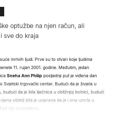
teške optužbe na njen račun, ali
li sve do kraja
suće mrtvih ljudi. Prve su to stvari koje ljudima
nete 11. rujan 2001. godine. Međutim, jedan
nica
Sneha Ann Philip
posljednji put je viđena dan
i Svjetski trgovački centar. Budući da je živjela u
 budući da je bila liječnica u obližnjoj bolnici, budući
njena obitelj bila je uvjerena da je i ona umrla u
nikad nije pronađeno.