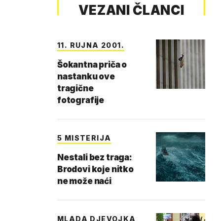
VEZANI ČLANCI
11. RUJNA 2001.
Šokantna priča o
nastanku ove
tragične
fotografije
5 MISTERIJA
Nestali bez traga:
Brodovi koje nitko
ne može naći
MLADA DJEVOJKA