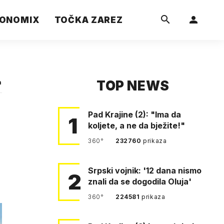
ONOMIX
TOČKA ZAREZ
TOP NEWS
a
Pad Krajine (2): "Ima da
1
koljete, a ne da bježite!"
360°
232760
prikaza
Srpski vojnik: '12 dana nismo
2
znali da se dogodila Oluja'
360°
224581
prikaza