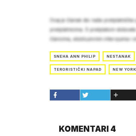
Ovaj je članak dio naše pretplatničke
pretplatnicima. S pretplatom dobivat
člancima, ekskluzivnim intervjuima i 
SNEHA ANN PHILIP
NESTANAK
TERORISTIČKI NAPAD
NEW YOR
KOMENTARI 4