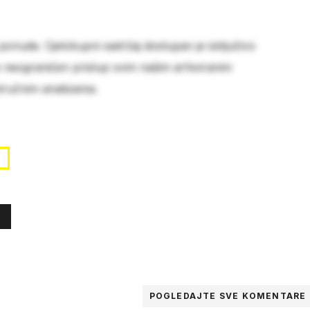
 ponude. Cjelokupni sadržaj dostupan je isključivo
e neograničen pristup svim našim arhiviranim
stručnim analizama.
K
POGLEDAJTE SVE
KOMENTARE