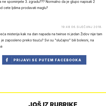
a ne spominjete 3. zgradu??? Normalno da je glupo napisati 2
d cete ljdima prodavati maglu?
19:48 06.SIJEČANJ 2018.
veća misterija kak na dan napada na twinse ni jedan Židov nije tam
h je zaposleno preko tisuću? Svi su "slučajno" bili bolesni, na
ha
PRIJAVI SE
PUTEM FACEBOOKA
JOŠ IZ RUBRIKE