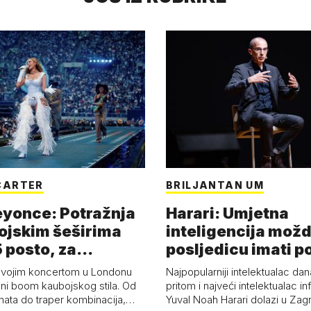
CARTER
BRILJANTAN UM
eyonce: Potražnja
Harari: Umjetna
ojskim šeširima
inteligencija možd
 posto, za
posljedicu imati p
a 53 p…
kolaps čovje…
svojim koncertom u Londonu
Najpopularniji intelektualac dan
ni boom kaubojskog stila. Od
pritom i najveći intelektualac i
anata do traper kombinacija,…
Yuval Noah Harari dolazi u Za