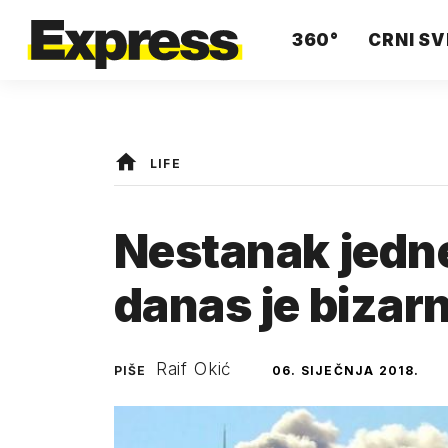
360°
CRNI SV
LIFE
Nestanak jedne 
danas je bizarn
Raif Okić
PIŠE
06. SIJEČNJA 2018.