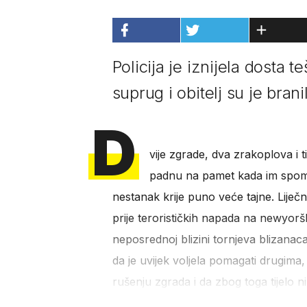
Policija je iznijela dosta 
suprug i obitelj su je brani
D
vije zgrade, dva zrakoplova i ti
padnu na pamet kada im spome
nestanak krije puno veće tajne. Liječ
prije terorističkih napada na newyoršk
neposrednoj blizini tornjeva blizanaca,
da je uvijek voljela pomagati drugima, 
rušenju zgrada i da zbog toga tijelo 