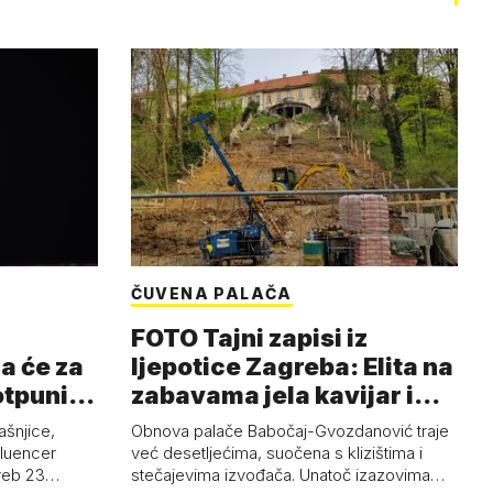
ČUVENA PALAČA
FOTO Tajni zapisi iz
a će za
ljepotice Zagreba: Elita na
otpuni
zabavama jela kavijar i
pud…
ašnjice,
Obnova palače Babočaj-Gvozdanović traje
nfluencer
već desetljećima, suočena s klizištima i
greb 23…
stečajevima izvođača. Unatoč izazovima…