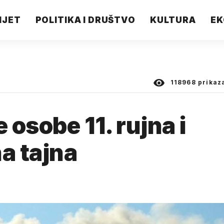
IJET
POLITIKA I DRUŠTVO
KULTURA
EK
118968
prikaz
osobe 11. rujna i
a tajna