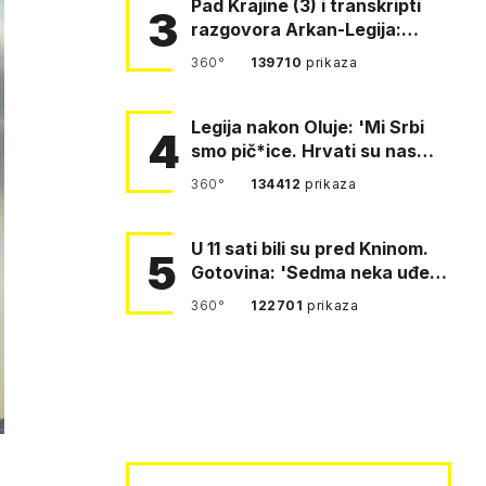
Pad Krajine (3) i transkripti
3
razgovora Arkan-Legija:
'Čujem, prelazite ustašam…
360°
139710
prikaza
Legija nakon Oluje: 'Mi Srbi
4
smo pič*ice. Hrvati su nas
pomeli!'
360°
134412
prikaza
U 11 sati bili su pred Kninom.
5
Gotovina: 'Sedma neka uđe,
4. gardijska neka g…
360°
122701
prikaza