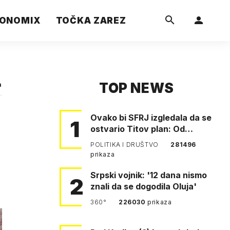
ONOMIX
TOČKA ZAREZ
TOP NEWS
a
Ovako bi SFRJ izgledala da se
1
ostvario Titov plan: Od
Klagenfurta do Istanbula!
POLITIKA I DRUŠTVO
281496
prikaza
Srpski vojnik: '12 dana nismo
2
znali da se dogodila Oluja'
360°
226030
prikaza