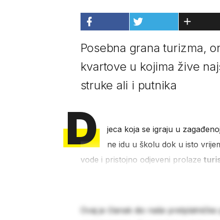
Posebna grana turizma, on
kvartove u kojima žive najs
struke ali i putnika
D
jeca koja se igraju u zagađenoj
ne idu u školu dok u isto vri
vode i pristojno odjeveni prolaze
turis
Ovaj je članak dio naše pretplatničke