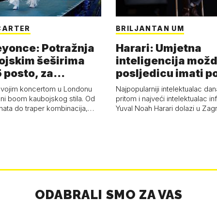
CARTER
BRILJANTAN UM
eyonce: Potražnja
Harari: Umjetna
ojskim šeširima
inteligencija možd
 posto, za
posljedicu imati p
a 53 p…
kolaps čovje…
svojim koncertom u Londonu
Najpopularniji intelektualac dan
ni boom kaubojskog stila. Od
pritom i najveći intelektualac i
anata do traper kombinacija,…
Yuval Noah Harari dolazi u Za