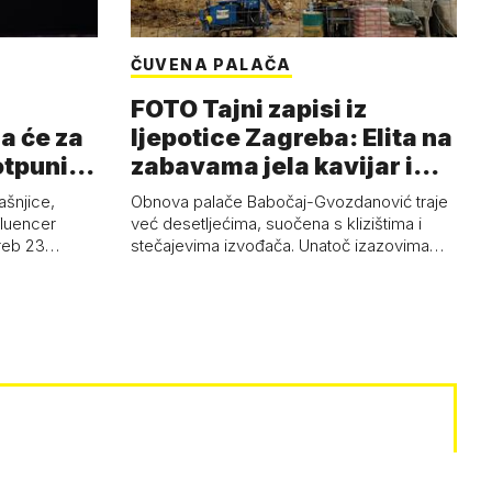
ČUVENA PALAČA
FOTO Tajni zapisi iz
a će za
ljepotice Zagreba: Elita na
otpuni
zabavama jela kavijar i
pud…
ašnjice,
Obnova palače Babočaj-Gvozdanović traje
nfluencer
već desetljećima, suočena s klizištima i
greb 23…
stečajevima izvođača. Unatoč izazovima…