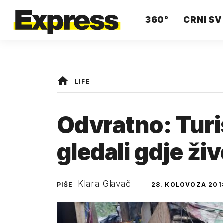
360°
CRNI SV
LIFE
Odvratno: Turis
gledali gdje ži
Klara Glavač
PIŠE
28. KOLOVOZA 201