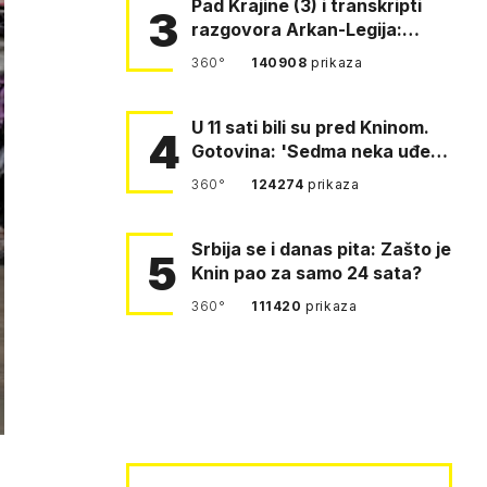
Pad Krajine (3) i transkripti
3
razgovora Arkan-Legija:
'Čujem, prelazite ustašam…
360°
140908
prikaza
U 11 sati bili su pred Kninom.
4
Gotovina: 'Sedma neka uđe,
4. gardijska neka g…
360°
124274
prikaza
Srbija se i danas pita: Zašto je
5
Knin pao za samo 24 sata?
360°
111420
prikaza