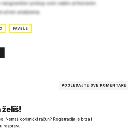
e neograničen pristup svim našim arhiviranim
stručnim analizama.
O
FAVELE
POGLEDAJTE SVE
KOMENTARE
 želiš!
se. Nemaš korisnički račun? Registracija je brza i
 u raspravu.