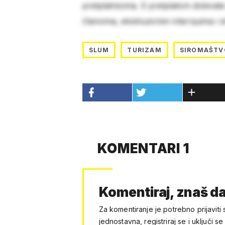
pretplatnicima. S pretplatom dobivat
člancima, ekskluzivnim intervjuima i 
SLUM
TURIZAM
SIROMAŠTV
KOMENTARI 1
Komentiraj, znaš da
Za komentiranje je potrebno prijaviti 
jednostavna, registriraj se i uključi se