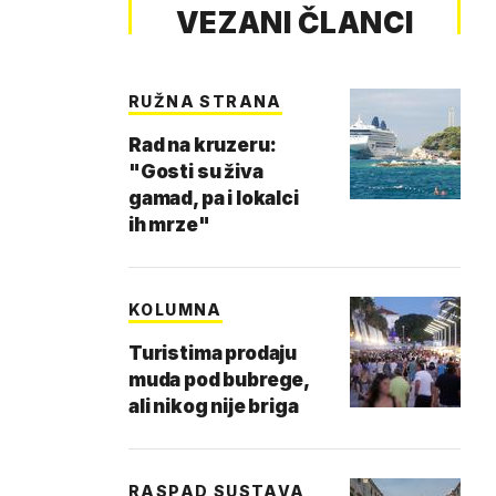
VEZANI ČLANCI
RUŽNA STRANA
Rad na kruzeru:
"Gosti su živa
gamad, pa i lokalci
ih mrze"
KOLUMNA
Turistima prodaju
muda pod bubrege,
ali nikog nije briga
RASPAD SUSTAVA