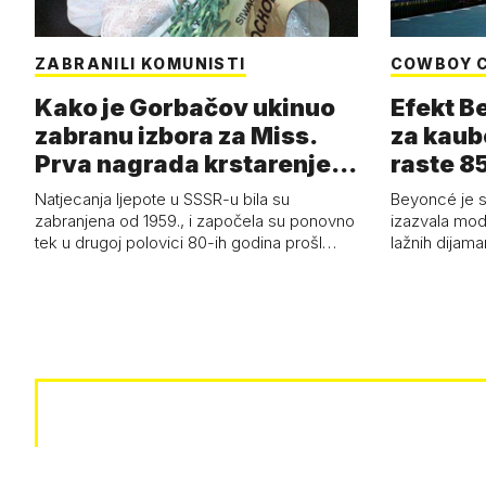
ZABRANILI KOMUNISTI
COWBOY 
Kako je Gorbačov ukinuo
Efekt B
zabranu izbora za Miss.
za kaub
Prva nagrada krstarenje
raste 85
Jadran…
čizmam
Natjecanja ljepote u SSSR-u bila su
Beyoncé je 
zabranjena od 1959., i započela su ponovno
izazvala mod
tek u drugoj polovici 80-ih godina prošl…
lažnih dijam