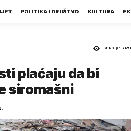
IJET
POLITIKA I DRUŠTVO
KULTURA
EK
6080
prikaz
ti plaćaju da bi
ve siromašni
8.