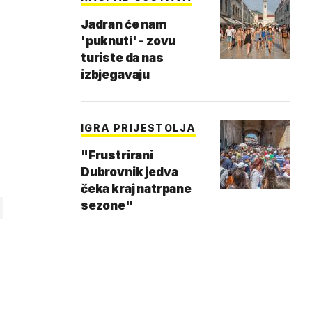
Jadran će nam
'puknuti' - zovu
turiste da nas
izbjegavaju
IGRA PRIJESTOLJA
"Frustrirani
Dubrovnik jedva
čeka kraj natrpane
sezone"