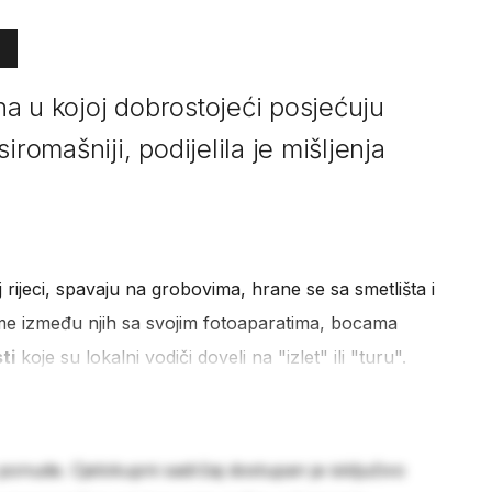
a u kojoj dobrostojeći posjećuju
iromašniji, podijelila je mišljenja
 rijeci, spavaju na grobovima, hrane se sa smetlišta i
jeme između njih sa svojim fotoaparatima, bocama
ti
koje su lokalni vodiči doveli na "izlet" ili "turu".
 ponude. Cjelokupni sadržaj dostupan je isključivo