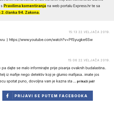
 s
Pravilima komentiranja
na web portalu Express.hr te sa
2. članka 94. Zakona.
15:13 22.VELJAČA 2019.
pravu :) https://www.youtube.com/watch?v=PfSyugke6Sw
15:06 22.VELJAČA 2019.
 pa dajte se malo informirajte prije pisanja ovaknih budalastina..
telj iz mafije nego detektiv koji je glumio mafijasa.. imate jos
ecu spotat puno, dovoljna vam je kazna sta
... prikaži još!
PRIJAVI SE
PUTEM FACEBOOKA