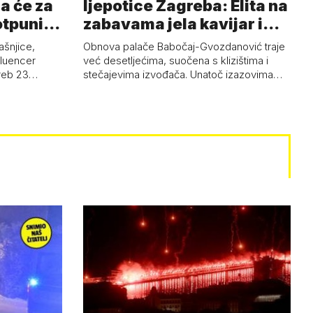
a će za
ljepotice Zagreba: Elita na
otpuni
zabavama jela kavijar i
pud…
ašnjice,
Obnova palače Babočaj-Gvozdanović traje
nfluencer
već desetljećima, suočena s klizištima i
greb 23…
stečajevima izvođača. Unatoč izazovima…