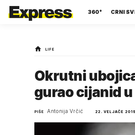
360°
CRNI SV
LIFE
Okrutni ubojic
gurao cijanid u
Antonija Vrčić
PIŠE
22. VELJAČE 2019