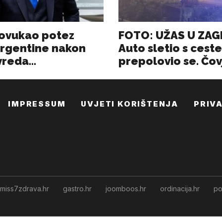
IMPRESSUM
UVJETI KORIŠTENJA
PRIV
miss7zdrava.hr
gastro.hr
joomboos.hr
ordinacija.hr
po