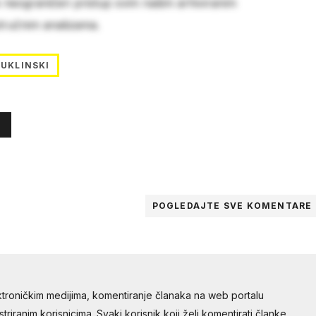
e neograničen pristup svim našim arhiviranim
stručnim analizama.
KUKLINSKI
POGLEDAJTE SVE
KOMENTARE
troničkim medijima, komentiranje članaka na web portalu
riranim korisnicima. Svaki korisnik koji želi komentirati članke