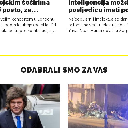
ojskim šeširima
inteligencija možd
 posto, za
posljedicu imati p
a 53 p…
kolaps čovje…
svojim koncertom u Londonu
Najpopularniji intelektualac dan
ni boom kaubojskog stila. Od
pritom i najveći intelektualac i
anata do traper kombinacija,…
Yuval Noah Harari dolazi u Za