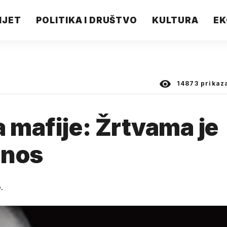
IJET
POLITIKA I DRUŠTVO
KULTURA
EK
14873
prikaz
a mafije: Žrtvama je
 nos
.