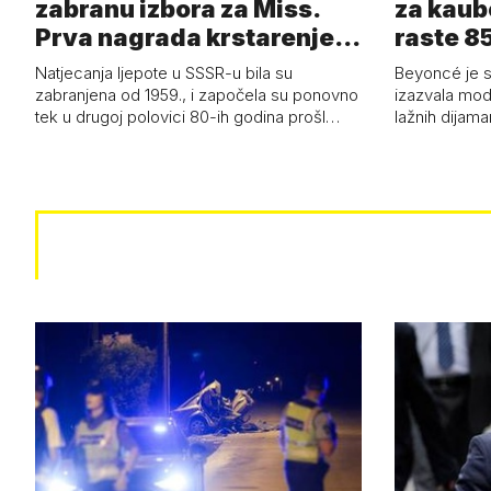
zabranu izbora za Miss.
za kaub
Prva nagrada krstarenje
raste 85
Jadran…
čizmam
Natjecanja ljepote u SSSR-u bila su
Beyoncé je 
zabranjena od 1959., i započela su ponovno
izazvala mod
tek u drugoj polovici 80-ih godina prošl…
lažnih dijam