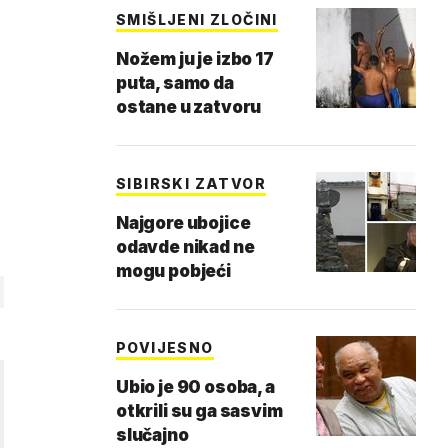
SMIŠLJENI ZLOČINI
Nožem ju je izbo 17
puta, samo da
ostane u zatvoru
SIBIRSKI ZATVOR
Najgore ubojice
odavde nikad ne
mogu pobjeći
POVIJESNO
Ubio je 90 osoba, a
otkrili su ga sasvim
slučajno