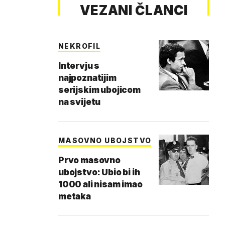
VEZANI ČLANCI
NEKROFIL
Intervju s
najpoznatijim
serijskim ubojicom
na svijetu
MASOVNO UBOJSTVO
Prvo masovno
ubojstvo: Ubio bi ih
1000 ali nisam imao
metaka