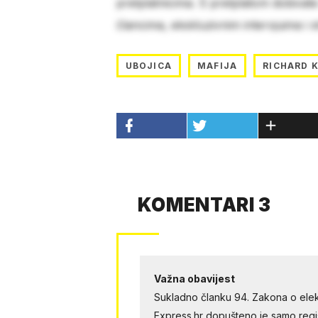
pretplatnicima. S pretplatom dobivat
člancima, ekskluzivnim intervjuima i 
UBOJICA
MAFIJA
RICHARD 
KOMENTARI 3
Važna obavijest
Sukladno članku 94. Zakona o elek
Express.hr dopušteno je samo regist