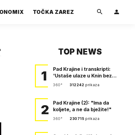
ONOMIX
TOČKA ZAREZ
TOP NEWS
a
Pad Krajine i transkripti:
1
'Ustaše ulaze u Knin bez
borbe. Mile, ovo je bežanij…
360°
312242
prikaza
Pad Krajine (2): "Ima da
2
koljete, a ne da bježite!"
360°
230715
prikaza