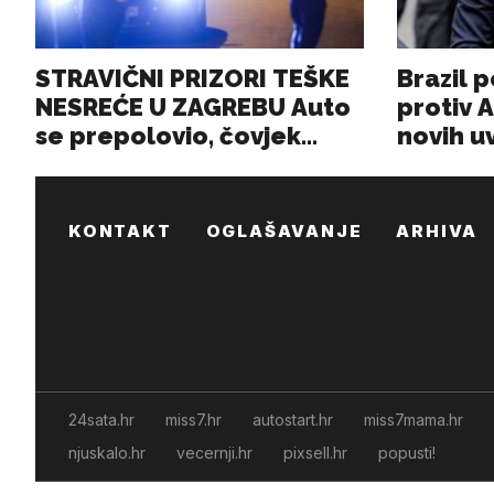
KONTAKT
OGLAŠAVANJE
ARHIVA
24sata.hr
miss7.hr
autostart.hr
miss7mama.hr
njuskalo.hr
vecernji.hr
pixsell.hr
popusti!