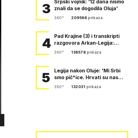
Srpski vojnik: '12 dana nismo
3
znali da se dogodila Oluja'
360°
209566
prikaza
Pad Krajine (3) i transkripti
4
razgovora Arkan-Legija:
'Čujem, prelazite ustašam…
360°
136578
prikaza
Legija nakon Oluje: 'Mi Srbi
5
smo pič*ice. Hrvati su nas
pomeli!'
360°
132031
prikaza