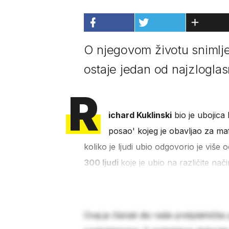
O njegovom životu snimlje
ostaje jedan od najzloglas
R
ichard Kuklinski
bio je ubojica 
posao' kojeg je obavljao za mafi
koliko je ljudi ubio odgovorio je više
300 ljudi
koje je ubio na različite nači
Ovaj je članak dio naše pretplatničke