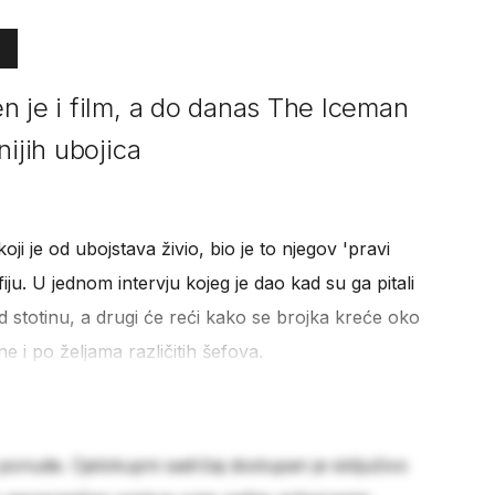
n je i film, a do danas The Iceman
nijih ubojica
koji je od ubojstava živio, bio je to njegov 'pravi
ju. U jednom intervju kojeg je dao kad su ga pitali
 od stotinu, a drugi će reći kako se brojka kreće oko
ne i po željama različitih šefova.
 ponude. Cjelokupni sadržaj dostupan je isključivo