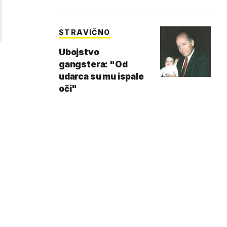
STRAVIČNO
Ubojstvo
gangstera: "Od
udarca su mu ispale
oči"