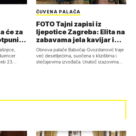
ČUVENA PALAČA
FOTO Tajni zapisi iz
a će za
ljepotice Zagreba: Elita na
otpuni
zabavama jela kavijar i
pud…
ašnjice,
Obnova palače Babočaj-Gvozdanović traje
nfluencer
već desetljećima, suočena s klizištima i
greb 23…
stečajevima izvođača. Unatoč izazovima…