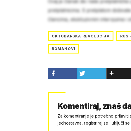
Ovaj je članak dio naše pretplatničke
pretplatnicima. S pretplatom dobivat
člancima, ekskluzivnim intervjuima i 
OKTOBARSKA REVOLUCIJA
RUSI
ROMANOVI
Komentiraj, znaš da
Za komentiranje je potrebno prijaviti 
jednostavna, registriraj se i uključi se