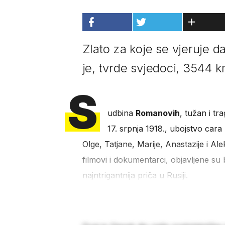
Zlato za koje se vjeruje d
je, tvrde svjedoci, 3544 
S
udbina
Romanovih
, tužan i tr
17. srpnja 1918., ubojstvo cara
Olge, Tatjane, Marije, Anastazije i Alek
filmovi i dokumentarci, objavljene su 
najntrigantnija priča u Rusiji.