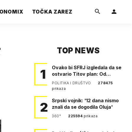
ONOMIX
TOČKA ZAREZ
TOP NEWS
a
Ovako bi SFRJ izgledala da se
1
ostvario Titov plan: Od
Klagenfurta do Istanbula!
POLITIKA I DRUŠTVO
278475
prikaza
Srpski vojnik: '12 dana nismo
2
znali da se dogodila Oluja'
360°
225594
prikaza