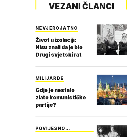
VEZANI ČLANCI
NEVJEROJATNO
Život u izolaciji:
Nisu znali da je bio
Drugi svjetski rat
MILIJARDE
Gdje je nestalo
zlato komunističke
partije?
POVIJESNO
KRVOPROLI…