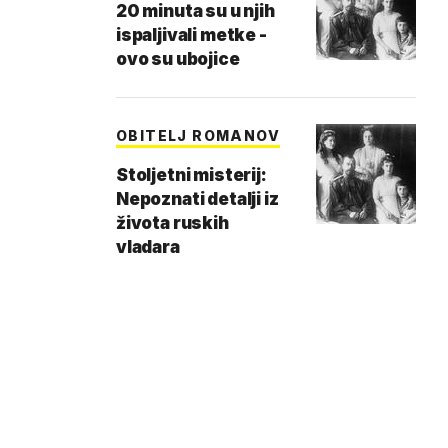
20 minuta su u njih
ispaljivali metke -
ovo su ubojice
OBITELJ ROMANOV
Stoljetni misterij:
Nepoznati detalji iz
života ruskih
vladara