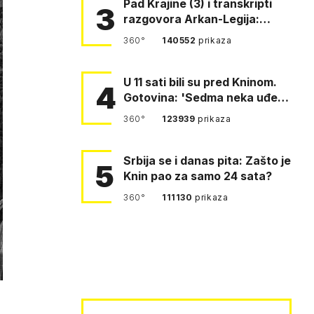
Pad Krajine (3) i transkripti
3
razgovora Arkan-Legija:
'Čujem, prelazite ustašam…
360°
140552
prikaza
U 11 sati bili su pred Kninom.
4
Gotovina: 'Sedma neka uđe,
4. gardijska neka g…
360°
123939
prikaza
Srbija se i danas pita: Zašto je
5
Knin pao za samo 24 sata?
360°
111130
prikaza