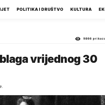
IJET
POLITIKA I DRUŠTVO
KULTURA
EK
9866
prikaz
u blaga vrijednog 30
7.