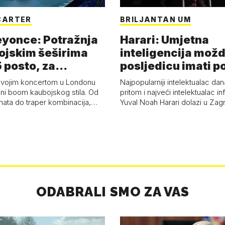
CARTER
BRILJANTAN UM
eyonce: Potražnja
Harari: Umjetna
ojskim šeširima
inteligencija možd
 posto, za
posljedicu imati p
a 53 p…
kolaps čovje…
svojim koncertom u Londonu
Najpopularniji intelektualac dan
ni boom kaubojskog stila. Od
pritom i najveći intelektualac i
anata do traper kombinacija,…
Yuval Noah Harari dolazi u Za