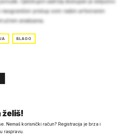
 ponude. Cjelokupni sadržaj dostupan je isključivo
e neograničen pristup svim našim arhiviranim
stručnim analizama.
JA
BLAGO
 želiš!
se. Nemaš korisnički račun? Registracija je brza i
 u raspravu.