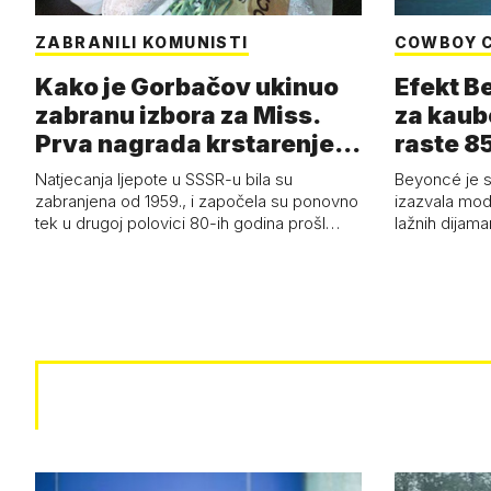
ZABRANILI KOMUNISTI
COWBOY 
Kako je Gorbačov ukinuo
Efekt B
zabranu izbora za Miss.
za kaub
Prva nagrada krstarenje
raste 85
Jadran…
čizmam
Natjecanja ljepote u SSSR-u bila su
Beyoncé je 
zabranjena od 1959., i započela su ponovno
izazvala mod
tek u drugoj polovici 80-ih godina prošl…
lažnih dijam