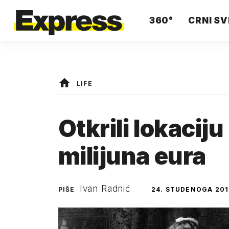
360°
CRNI SV
LIFE
Otkrili lokacij
milijuna eura
Ivan Radnić
PIŠE
24. STUDENOGA 201