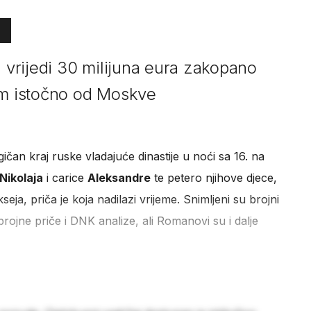
a vrijedi 30 milijuna eura zakopano
km istočno od Moskve
agičan kraj ruske vladajuće dinastije u noći sa 16. na
Nikolaja
i carice
Aleksandre
te petero njihove djece,
seja, priča je koja nadilazi vrijeme. Snimljeni su brojni
brojne priče i DNK analize, ali Romanovi su i dalje