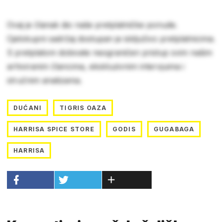
Ovaj je članak dio naše pretplatničke ponude.
Cjelokupni sadržaj dostupan je isključivo pretplatnicima.
S pretplatom dobivate neograničen pristup svim našim
arhiviranim člancima, ekskluzivnim intervjuima i
stručnim analizama.
DUĆANI
TIGRIS OAZA
HARRISA SPICE STORE
GODIS
GUGABAGA
HARRISA