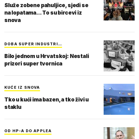
Služe zobene pahuljice, sjedi se
na lopatama... To su bircevi iz
snova
DOBA SUPER INDUSTRI…
Bilo jednom u Hrvatskoj: Nestali
prizori super tvornica
KUĆE IZ SNOVA
Tko u kući ima bazen, a tko živi u
staklu
OD HP-A DO APPLEA