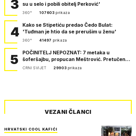
3
su u selo i pobili obitelj Perković'
360°
107603
prikaza
Kako se Stipetiću predao Čedo Bulat:
4
'Tuđman je htio da se prerušim u ženu'
360°
41497
prikaza
POČINITELJ NEPOZNAT: 7 metaka u
5
šoferšajbu, propucan Meštrović. Pretučen
Pejin
CRNI SVIJET
29903
prikaza
VEZANI ČLANCI
HRVATSKI COOL KAFIĆI