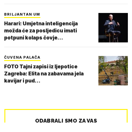
BRILJANTAN UM
Harari: Umjetna inteligencija
možda će za posljedicu imati
potpuni kolaps čovje…
ČUVENA PALAČA
FOTO Tajni zapisi iz ljepotice
Zagreba: Elita na zabavama jela
kavijar i pud…