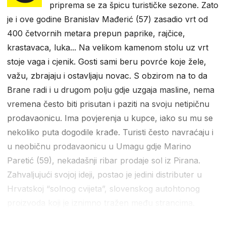
priprema se za špicu turističke sezone. Zato
je i ove godine Branislav Mađerić (57) zasadio vrt od
400 četvornih metara prepun paprike, rajčice,
krastavaca, luka... Na velikom kamenom stolu uz vrt
stoje vaga i cjenik. Gosti sami beru povrće koje žele,
važu, zbrajaju i ostavljaju novac. S obzirom na to da
Brane radi i u drugom polju gdje uzgaja masline, nema
vremena često biti prisutan i paziti na svoju netipičnu
prodavaonicu. Ima povjerenja u kupce, iako su mu se
nekoliko puta dogodile krađe. Turisti često navraćaju i
u neobičnu prodavaonicu u Umagu gdje Marino
Paretić (59), nekadašnji ribar prodaje sol iz Pirana.
Zahvaljujući svojoj ideji, postao je jedini distributer u
Hrvatskoj “solnog cvijeta”, slovenskog autohtonog
proizvoda koji je iznimno tražen među strancima.