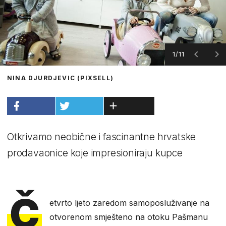
1/11
NINA DJURDJEVIC (PIXSELL)
Otkrivamo neobične i fascinantne hrvatske
prodavaonice koje impresioniraju kupce
Č
etvrto ljeto zaredom samoposluživanje na
otvorenom smješteno na otoku Pašmanu