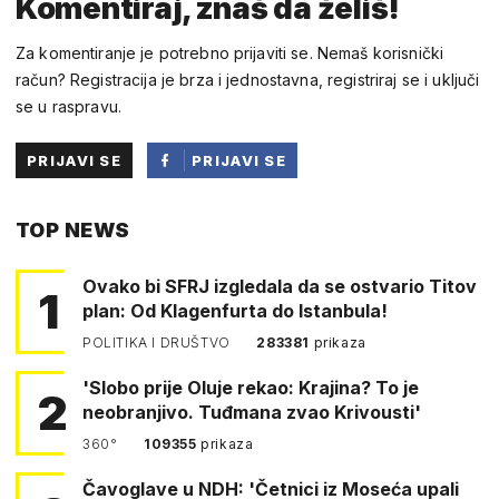
Komentiraj, znaš da želiš!
Za komentiranje je potrebno prijaviti se. Nemaš korisnički
račun? Registracija je brza i jednostavna, registriraj se i uključi
se u raspravu.
PRIJAVI SE
PRIJAVI SE
PUTEM
TOP NEWS
FACEBOOKA
Ovako bi SFRJ izgledala da se ostvario Titov
1
plan: Od Klagenfurta do Istanbula!
POLITIKA I DRUŠTVO
283381
prikaza
'Slobo prije Oluje rekao: Krajina? To je
2
neobranjivo. Tuđmana zvao Krivousti'
360°
109355
prikaza
Čavoglave u NDH: 'Četnici iz Moseća upali