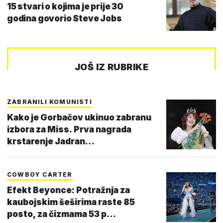
15 stvari o kojima je prije 30
godina govorio Steve Jobs
JOŠ IZ RUBRIKE
ZABRANILI KOMUNISTI
Kako je Gorbačov ukinuo zabranu
izbora za Miss. Prva nagrada
krstarenje Jadran…
COWBOY CARTER
Efekt Beyonce: Potražnja za
kaubojskim šeširima raste 85
posto, za čizmama 53 p…