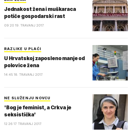
Jednakost žena i muškaraca
potiče gospodarski rast
09:20 19. TRAVANJ 2017.
RAZLIKE U PLAĆI
U Hrvatskoj zaposleno manje od
polovice žena
14:45 18. TRAVANJ 2017.
NE SLUŽENJU NOVCU
'Bog je feminist, a Crkva je
seksistička'
12:26 17. TRAVANJ 2017.