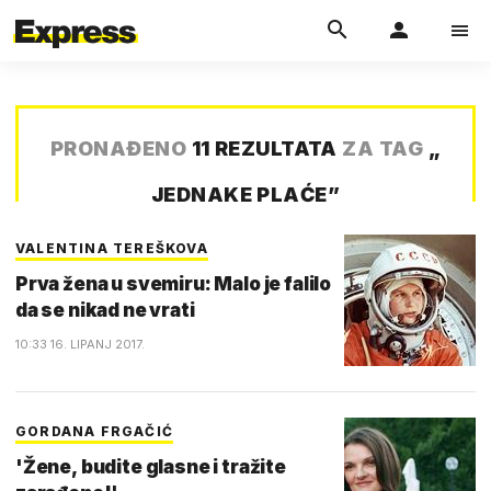
PRONAĐENO
11 REZULTATA
ZA TAG
„
JEDNAKE PLAĆE
”
VALENTINA TEREŠKOVA
Prva žena u svemiru: Malo je falilo
da se nikad ne vrati
10:33 16. LIPANJ 2017.
GORDANA FRGAČIĆ
'Žene, budite glasne i tražite