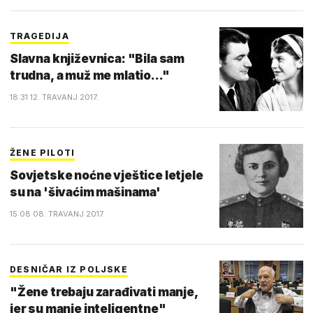
TRAGEDIJA
Slavna književnica: "Bila sam
trudna, a muž me mlatio..."
18:31 12. TRAVANJ 2017.
ŽENE PILOTI
Sovjetske noćne vještice letjele
su na 'šivaćim mašinama'
15:08 08. TRAVANJ 2017.
DESNIČAR IZ POLJSKE
"Žene trebaju zarađivati manje,
jer su manje inteligentne"