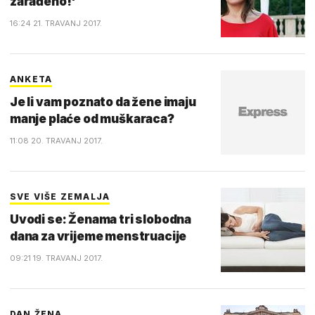
zarađeno!'
16:24 21. TRAVANJ 2017.
ANKETA
Je li vam poznato da žene imaju
manje plaće od muškaraca?
11:08 20. TRAVANJ 2017.
SVE VIŠE ZEMALJA
Uvodi se: Ženama tri slobodna
dana za vrijeme menstruacije
09:21 19. TRAVANJ 2017.
DAN ŽENA