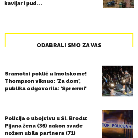
kavijar i pud…