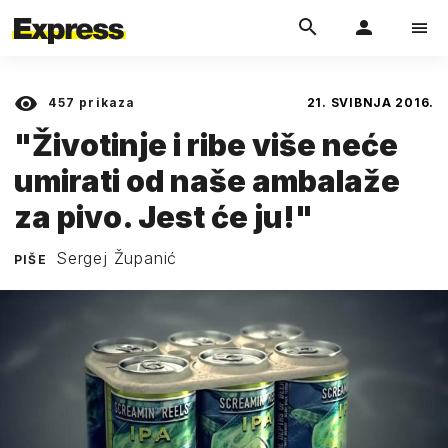
457
prikaza
21. SVIBNJA 2016.
"Životinje i ribe više neće
umirati od naše ambalaže
za pivo. Jest će ju!"
Sergej Županić
PIŠE