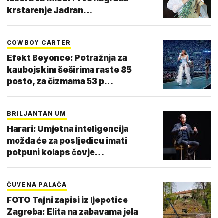
krstarenje Jadran…
COWBOY CARTER
Efekt Beyonce: Potražnja za
kaubojskim šeširima raste 85
posto, za čizmama 53 p…
BRILJANTAN UM
Harari: Umjetna inteligencija
možda će za posljedicu imati
potpuni kolaps čovje…
ČUVENA PALAČA
FOTO Tajni zapisi iz ljepotice
Zagreba: Elita na zabavama jela