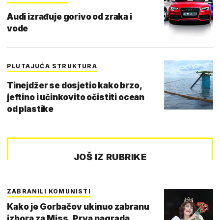
Audi izrađuje gorivo od zraka i
vode
PLUTAJUĆA STRUKTURA
Tinejdžer se dosjetio kako brzo,
jeftino i učinkovito očistiti ocean
od plastike
JOŠ IZ RUBRIKE
ZABRANILI KOMUNISTI
Kako je Gorbačov ukinuo zabranu
izbora za Miss. Prva nagrada