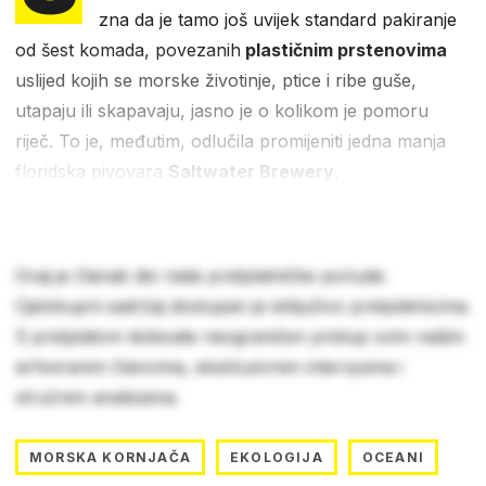
zna da je tamo još uvijek standard pakiranje
od šest komada, povezanih
plastičnim prstenovima
uslijed kojih se morske životinje, ptice i ribe guše,
utapaju ili skapavaju, jasno je o kolikom je pomoru
riječ. To je, međutim, odlučila promijeniti jedna manja
floridska pivovara
Saltwater Brewery
.
Ovaj je članak dio naše pretplatničke ponude.
Cjelokupni sadržaj dostupan je isključivo pretplatnicima.
S pretplatom dobivate neograničen pristup svim našim
arhiviranim člancima, ekskluzivnim intervjuima i
stručnim analizama.
MORSKA KORNJAČA
EKOLOGIJA
OCEANI