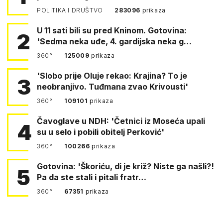
POLITIKA I DRUŠTVO
283096
prikaza
U 11 sati bili su pred Kninom. Gotovina:
2
'Sedma neka uđe, 4. gardijska neka g…
360°
125009
prikaza
'Slobo prije Oluje rekao: Krajina? To je
3
neobranjivo. Tuđmana zvao Krivousti'
360°
109101
prikaza
Čavoglave u NDH: 'Četnici iz Moseća upali
4
su u selo i pobili obitelj Perković'
360°
100266
prikaza
Gotovina: 'Škoriću, di je križ? Niste ga našli?!
5
Pa da ste stali i pitali fratr…
360°
67351
prikaza